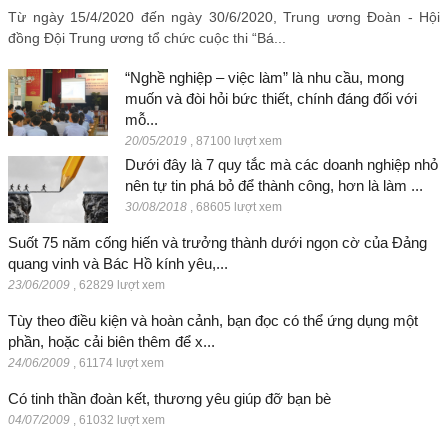
Từ ngày 15/4/2020 đến ngày 30/6/2020, Trung ương Đoàn - Hội
đồng Đội Trung ương tổ chức cuộc thi “Bá...
“Nghề nghiệp – việc làm” là nhu cầu, mong
muốn và đòi hỏi bức thiết, chính đáng đối với
mỗ...
20/05/2019
,
87100 lượt xem
Dưới đây là 7 quy tắc mà các doanh nghiệp nhỏ
nên tự tin phá bỏ để thành công, hơn là làm ...
30/08/2018
,
68605 lượt xem
Suốt 75 năm cống hiến và trưởng thành dưới ngọn cờ của Đảng
quang vinh và Bác Hồ kính yêu,...
23/06/2009
,
62829 lượt xem
Tùy theo điều kiện và hoàn cảnh, bạn đọc có thể ứng dụng một
phần, hoặc cải biên thêm để x...
24/06/2009
,
61174 lượt xem
Có tinh thần đoàn kết, thương yêu giúp đỡ bạn bè
04/07/2009
,
61032 lượt xem