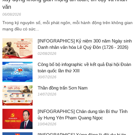
văn
06/08/2026
Trong kỷ nguyên số, mỗi phát ngôn, mỗi hành động trên không gian
mạng đều có sức...
[INFOGRAPHICS] Kỷ niệm 300 năm Ngày sinh
Danh nhân văn hóa Lê Quý Đôn (1726 - 2026)
02/08/2026
Công bố bộ infographic về kết quả Đại hội Đoàn
toàn quốc lần thứ XIII
30/07/2026
Thần đồng trấn Sơn Nam
14/07/2026
[INFOGRAPHICS] Chân dung tân Bí thư Tỉnh
ủy Hưng Yên Phạm Quang Ngọc
10/04/2026
[INFOGRAPHICS] Xứng đáng là đội dự bị tin