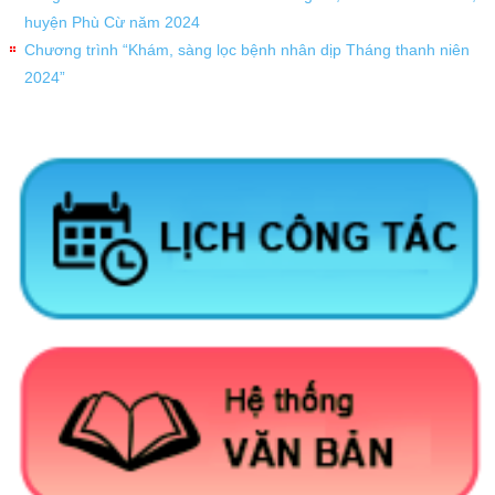
huyện Phù Cừ năm 2024
Chương trình “Khám, sàng lọc bệnh nhân dịp Tháng thanh niên
2024”