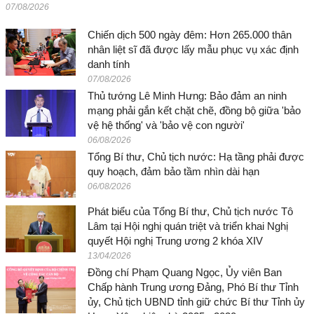
07/08/2026
Chiến dịch 500 ngày đêm: Hơn 265.000 thân
nhân liệt sĩ đã được lấy mẫu phục vụ xác định
danh tính
07/08/2026
Thủ tướng Lê Minh Hưng: Bảo đảm an ninh
mạng phải gắn kết chặt chẽ, đồng bộ giữa 'bảo
vệ hệ thống' và 'bảo vệ con người'
06/08/2026
Tổng Bí thư, Chủ tịch nước: Hạ tầng phải được
quy hoạch, đảm bảo tầm nhìn dài hạn
06/08/2026
Phát biểu của Tổng Bí thư, Chủ tịch nước Tô
Lâm tại Hội nghị quán triệt và triển khai Nghị
quyết Hội nghị Trung ương 2 khóa XIV
13/04/2026
Đồng chí Phạm Quang Ngọc, Ủy viên Ban
Chấp hành Trung ương Đảng, Phó Bí thư Tỉnh
ủy, Chủ tịch UBND tỉnh giữ chức Bí thư Tỉnh ủy