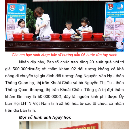
Các em học sinh được bác sĩ hướng dẫn 06 bước rửa tay sạch
Nhân dịp này, Ban tổ chức trao tặng 20 suất quà với trị
giá 500.000đ/suất; tới thăm khám 02 đối tượng không có khả
năng di chuyển tại gia đình đối tượng: ông Nguyễn Văn Hy - thôn
Thông Quan hạ, thị trấn Khoái Châu và bà Nguyễn Thị Tư - thôn
Thông Quan thượng, thị trấn Khoái Châu. Tổng giá trị đợt thăm
khám lần này là 50.000.000đ, đây là nguồn kinh phí được Ủy
ban Hội LHTN Việt
Nam
tỉnh xã hội hóa từ các tổ chức, cá nhân
trên địa bàn tỉnh.
Một số hình ảnh Ngày hội: