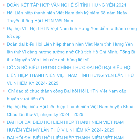
ĐOÀN KẾT TẬP HỢP VĂN NGHỆ SĨ TỈNH HƯNG YÊN 2024
Hội Liên hiệp thanh niên Việt Nam tỉnh kỷ niệm 68 năm Ngày
Truyền thống Hội LHTN Việt Nam
Đại hội VI - Hội LHTN Việt Nam tỉnh Hưng Yên diễn ra thành công
tốt đẹp
Đoàn đại biểu Hội Liên hiệp thanh niên Việt Nam tỉnh Hưng Yên
lần thứ VI dâng hương tưởng nhớ Chủ tịch Hồ Chí Minh, Tổng Bí
thư Nguyễn Văn Linh các anh hùng liệt sĩ
CÔNG BỐ BIỂU TRƯNG CHÍNH THỨC ĐẠI HỘI ĐẠI BIỂU HỘI
LIÊN HIỆP THANH NIÊN VIỆT NAM TỈNH HƯNG YÊN LẦN THỨ
VI, NHIỆM KỲ 2024- 2029
Chỉ đạo tổ chức thành công Đại hội Hội LHTN Việt Nam cấp
huyện vượt tiến độ
Đại hội Đại biểu Hội Liên hiệp Thanh niên Việt Nam huyện Khoái
Châu lần thứ VI, nhiệm kỳ 2024 - 2029
ĐẠI HỘI ĐẠI BIỂU HỘI LIÊN HIỆP THANH NIÊN VIỆT NAM
HUYỆN YÊN MỸ LẦN THỨ VII, NHIỆM KỲ 2024- 2029
ĐẠI HỘI ĐẠI BIỂU HỘI LIÊN HIỆP THANH NIÊN VIỆT NAM