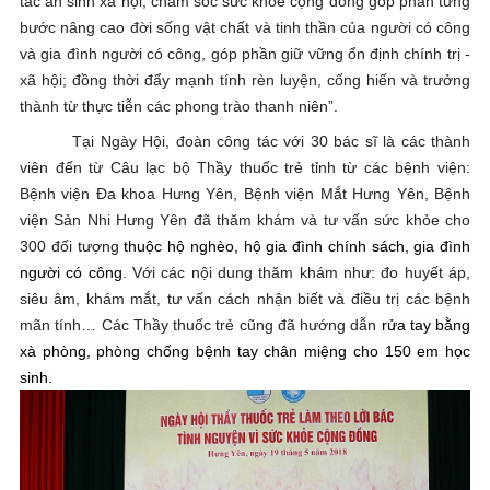
tác an sinh xã hội, chăm sóc sức khỏe cộng đồng
góp phần từng
bước nâng cao đời sống vật chất và tinh thần của người có công
và gia đình người có công, góp phần giữ vững ổn định chính trị -
xã hội
; đồng thời đẩy mạnh tính rèn luyện, cống hiến và trưởng
thành từ thực tiễn các phong trào thanh niên”.
Tại Ngày Hội, đoàn công tác với 30 bác sĩ là các thành
viên đến từ Câu lạc bộ Thầy thuốc trẻ tỉnh từ các bệnh viện:
Bệnh viện Đa khoa Hưng Yên, Bệnh viện Mắt Hưng Yên, Bệnh
viện Sản Nhi Hưng Yên đã thăm khám và tư vấn sức khỏe cho
300 đối tượng
thuộc hộ nghèo, hộ gia đình chính sách, gia đình
người có công
. Với các nội dung thăm khám như: đo huyết áp,
siêu âm, khám mắt, tư vấn cách nhận biết và điều trị các bệnh
mãn tính…
Các Thầy thuốc trẻ cũng đã hướng dẫn
rửa tay bằng
xà phòng, phòng chống bệnh tay chân miệng cho 150 em học
sinh.