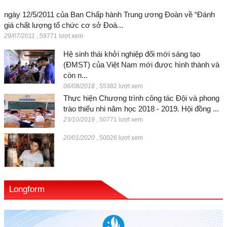
ngày 12/5/2011 của Ban Chấp hành Trung ương Đoàn về “Đánh
giá chất lượng tổ chức cơ sở Đoà...
29/07/2011
,
59771 lượt xem
Hệ sinh thái khởi nghiệp đổi mới sáng tạo
(ĐMST) của Việt Nam mới được hình thành và
còn n...
06/08/2018
,
55382 lượt xem
Thực hiện Chương trình công tác Đội và phong
trào thiếu nhi năm học 2018 - 2019. Hội đồng ...
23/10/2019
,
50771 lượt xem
20/01/2020
,
50026 lượt xem
Longform