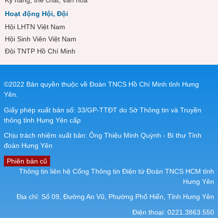
Kỹ năng, thể chất, văn hóa
Hoạt động Hội, Đội
Hội LHTN Việt Nam
Hội Sinh Viên Việt Nam
Đội TNTP Hồ Chí Minh
©2022 Bản quyền thuộc về Đoàn TNCS Hồ Chí Minh tỉnh Hưng
Yên.
Giấy phép xuất bản số: 33/GP-TTĐT do Sở Thông tin và Truyền
thông tỉnh Hưng Yên cấp
Chịu trách nhiệm xuất bản: Ông Thiệu Minh Quỳnh - Bí thư Tỉnh
đoàn Hưng Yên
Phiên bản cũ
Thông tin liên hệ Cổng Thông tin Điện tử Đoàn TNCS HCM tỉnh
Hưng Yên
Địa chỉ: Số 09, Đường An Vũ, Phường Phố Hiến, Tỉnh Hưng Yên
Điện thoại: 0221.3863.550