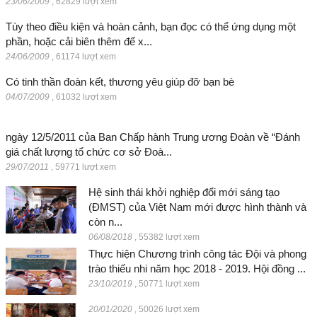
23/06/2009
,
62829 lượt xem
Tùy theo điều kiện và hoàn cảnh, bạn đọc có thể ứng dụng một
phần, hoặc cải biên thêm để x...
24/06/2009
,
61174 lượt xem
Có tinh thần đoàn kết, thương yêu giúp đỡ bạn bè
04/07/2009
,
61032 lượt xem
ngày 12/5/2011 của Ban Chấp hành Trung ương Đoàn về “Đánh
giá chất lượng tổ chức cơ sở Đoà...
29/07/2011
,
59771 lượt xem
Hệ sinh thái khởi nghiệp đổi mới sáng tạo
(ĐMST) của Việt Nam mới được hình thành và
còn n...
06/08/2018
,
55382 lượt xem
Thực hiện Chương trình công tác Đội và phong
trào thiếu nhi năm học 2018 - 2019. Hội đồng ...
23/10/2019
,
50771 lượt xem
20/01/2020
,
50026 lượt xem