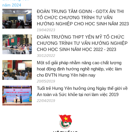
ĐOÀN TRUNG TÂM GDNN - GDTX ÂN THI
TỔ CHỨC CHƯƠNG TRÌNH TƯ VẤN
HƯỚNG NGHIỆP CHO HỌC SINH NĂM 2023
19/04/2023
ĐOÀN TRƯỜNG THPT YÊN MỸ TỔ CHỨC
CHƯƠNG TRÌNH TƯ VẤN HƯỚNG NGHIỆP
CHO HỌC SINH NĂM HỌC 2022 - 2023
30/12/2022
Một số giải pháp nhằm nâng cao chất lượng
hoạt động định hướng nghề nghiệp, việc làm
cho ĐVTN Hưng Yên hiện nay
20/05/2019
Tuổi trẻ Hưng Yên hưởng ứng Ngày thế giới về
An toàn và Sức khỏe tại nơi làm việc 2019
22/04/2019