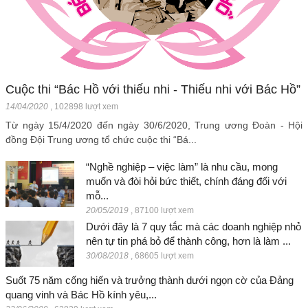
Cuộc thi “Bác Hồ với thiếu nhi - Thiếu nhi với Bác Hồ”
14/04/2020
,
102898 lượt xem
Từ ngày 15/4/2020 đến ngày 30/6/2020, Trung ương Đoàn - Hội
đồng Đội Trung ương tổ chức cuộc thi “Bá...
“Nghề nghiệp – việc làm” là nhu cầu, mong
muốn và đòi hỏi bức thiết, chính đáng đối với
mỗ...
20/05/2019
,
87100 lượt xem
Dưới đây là 7 quy tắc mà các doanh nghiệp nhỏ
nên tự tin phá bỏ để thành công, hơn là làm ...
30/08/2018
,
68605 lượt xem
Suốt 75 năm cống hiến và trưởng thành dưới ngọn cờ của Đảng
quang vinh và Bác Hồ kính yêu,...