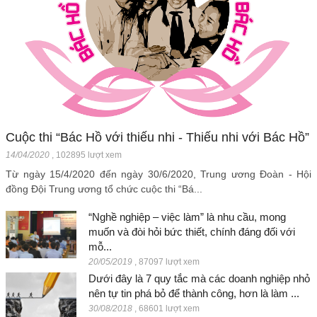
Cuộc thi “Bác Hồ với thiếu nhi - Thiếu nhi với Bác Hồ”
14/04/2020
,
102895 lượt xem
Từ ngày 15/4/2020 đến ngày 30/6/2020, Trung ương Đoàn - Hội
đồng Đội Trung ương tổ chức cuộc thi “Bá...
“Nghề nghiệp – việc làm” là nhu cầu, mong
muốn và đòi hỏi bức thiết, chính đáng đối với
mỗ...
20/05/2019
,
87097 lượt xem
Dưới đây là 7 quy tắc mà các doanh nghiệp nhỏ
nên tự tin phá bỏ để thành công, hơn là làm ...
30/08/2018
,
68601 lượt xem