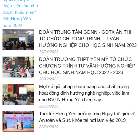
ĐOÀN TRUNG TÂM GDNN - GDTX ÂN THI
TỔ CHỨC CHƯƠNG TRÌNH TƯ VẤN
HƯỚNG NGHIỆP CHO HỌC SINH NĂM 2023
19/04/2023
ĐOÀN TRƯỜNG THPT YÊN MỸ TỔ CHỨC
CHƯƠNG TRÌNH TƯ VẤN HƯỚNG NGHIỆP
CHO HỌC SINH NĂM HỌC 2022 - 2023
30/12/2022
Một số giải pháp nhằm nâng cao chất lượng
hoạt động định hướng nghề nghiệp, việc làm
cho ĐVTN Hưng Yên hiện nay
20/05/2019
Tuổi trẻ Hưng Yên hưởng ứng Ngày thế giới về
An toàn và Sức khỏe tại nơi làm việc 2019
22/04/2019