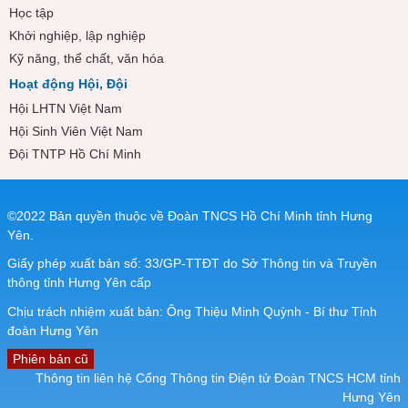
Học tập
Khởi nghiệp, lập nghiệp
Kỹ năng, thể chất, văn hóa
Hoạt động Hội, Đội
Hội LHTN Việt Nam
Hội Sinh Viên Việt Nam
Đội TNTP Hồ Chí Minh
©2022 Bản quyền thuộc về Đoàn TNCS Hồ Chí Minh tỉnh Hưng
Yên.
Giấy phép xuất bản số: 33/GP-TTĐT do Sở Thông tin và Truyền
thông tỉnh Hưng Yên cấp
Chịu trách nhiệm xuất bản: Ông Thiệu Minh Quỳnh - Bí thư Tỉnh
đoàn Hưng Yên
Phiên bản cũ
Thông tin liên hệ Cổng Thông tin Điện tử Đoàn TNCS HCM tỉnh
Hưng Yên