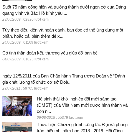
Suốt 75 năm cống hiến và trưởng thành dưới ngọn cờ của Đảng
quang vinh và Bác Hồ kính yêu,...
23/06/2009
,
62820 lượt xem
Tùy theo điều kiện và hoàn cảnh, bạn đọc có thể ứng dụng một
phần, hoặc cải biên thêm để x...
24/06/2009
,
61169 lượt xem
Có tinh thần đoàn kết, thương yêu giúp đỡ bạn bè
04/07/2009
,
61025 lượt xem
ngày 12/5/2011 của Ban Chấp hành Trung ương Đoàn về “Đánh
giá chất lượng tổ chức cơ sở Đoà...
29/07/2011
,
59765 lượt xem
Hệ sinh thái khởi nghiệp đổi mới sáng tạo
(ĐMST) của Việt Nam mới được hình thành và
còn n...
06/08/2018
,
55379 lượt xem
Thực hiện Chương trình công tác Đội và phong
trào thiếu nhi năm học 2018 - 2019. Hội đồng ...