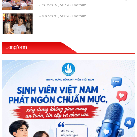
23/10/2019
,
50770 lượt xem
20/01/2020
,
50026 lượt xem
Longform