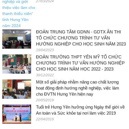
27/03/2024
ĐOÀN TRUNG TÂM GDNN - GDTX ÂN THI
TỔ CHỨC CHƯƠNG TRÌNH TƯ VẤN
HƯỚNG NGHIỆP CHO HỌC SINH NĂM 2023
19/04/2023
ĐOÀN TRƯỜNG THPT YÊN MỸ TỔ CHỨC
CHƯƠNG TRÌNH TƯ VẤN HƯỚNG NGHIỆP
CHO HỌC SINH NĂM HỌC 2022 - 2023
30/12/2022
Một số giải pháp nhằm nâng cao chất lượng
hoạt động định hướng nghề nghiệp, việc làm
cho ĐVTN Hưng Yên hiện nay
20/05/2019
Tuổi trẻ Hưng Yên hưởng ứng Ngày thế giới về
An toàn và Sức khỏe tại nơi làm việc 2019
22/04/2019