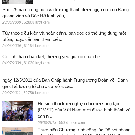
Suốt 75 năm cống hiến và trưởng thành dưới ngọn cờ của Đảng
quang vinh và Bác Hồ kính yêu,...
23/06/2009
,
62808 lượt xem
Tùy theo điều kiện và hoàn cảnh, bạn đọc có thể ứng dụng một
phần, hoặc cải biên thêm để x...
24/06/2009
,
61164 lượt xem
Có tinh thần đoàn kết, thương yêu giúp đỡ bạn bè
04/07/2009
,
61020 lượt xem
ngày 12/5/2011 của Ban Chấp hành Trung ương Đoàn về “Đánh
giá chất lượng tổ chức cơ sở Đoà...
29/07/2011
,
59758 lượt xem
Hệ sinh thái khởi nghiệp đổi mới sáng tạo
(ĐMST) của Việt Nam mới được hình thành và
còn n...
06/08/2018
,
55375 lượt xem
Thực hiện Chương trình công tác Đội và phong