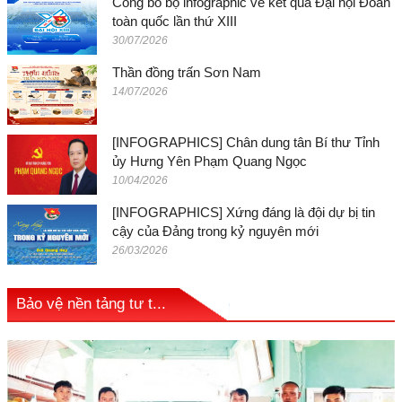
Công bố bộ infographic về kết quả Đại hội Đoàn
toàn quốc lần thứ XIII
30/07/2026
Thần đồng trấn Sơn Nam
14/07/2026
[INFOGRAPHICS] Chân dung tân Bí thư Tỉnh
ủy Hưng Yên Phạm Quang Ngọc
10/04/2026
[INFOGRAPHICS] Xứng đáng là đội dự bị tin
cậy của Đảng trong kỷ nguyên mới
26/03/2026
Bảo vệ nền tảng tư t...