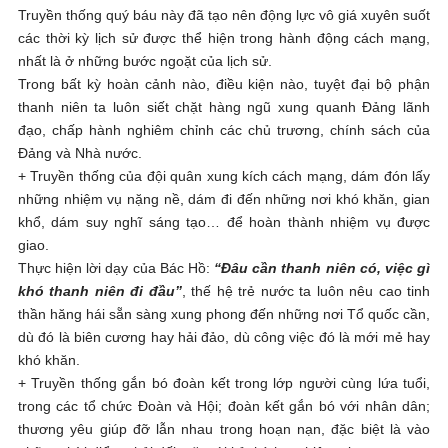
Truyền thống quý báu này đã tạo nên động lực vô giá xuyên suốt
các thời kỳ lịch sử được thể hiện trong hành động cách mạng,
nhất là ở những bước ngoặt của lịch sử.
Trong bất kỳ hoàn cảnh nào, điều kiện nào, tuyệt đại bộ phận
thanh niên ta luôn siết chặt hàng ngũ xung quanh Đảng lãnh
đạo, chấp hành nghiêm chỉnh các chủ trương, chính sách của
Đảng và Nhà nước.
+ Truyền thống của đội quân xung kích cách mạng, dám đón lấy
những nhiệm vụ nặng nề, dám đi đến những nơi khó khăn, gian
khổ, dám suy nghĩ sáng tạo… để hoàn thành nhiệm vụ được
giao.
Thực hiện lời dạy của Bác Hồ:
“Đâu cần thanh niên có, việc gì
khó thanh niên đi đầu”
, thế hệ trẻ nước ta luôn nêu cao tinh
thần hăng hái sẵn sàng xung phong đến những nơi Tổ quốc cần,
dù đó là biên cương hay hải đảo, dù công việc đó là mới mẻ hay
khó khăn.
+ Truyền thống gắn bó đoàn kết trong lớp người cùng lứa tuổi,
trong các tổ chức Đoàn và Hội; đoàn kết gắn bó với nhân dân;
thương yêu giúp đỡ lẫn nhau trong hoạn nạn, đặc biệt là vào