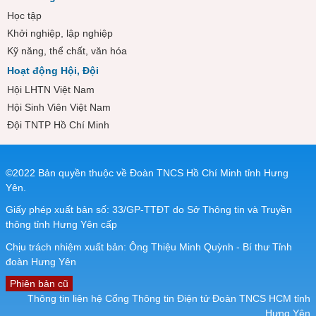
Học tập
Khởi nghiệp, lập nghiệp
Kỹ năng, thể chất, văn hóa
Hoạt động Hội, Đội
Hội LHTN Việt Nam
Hội Sinh Viên Việt Nam
Đội TNTP Hồ Chí Minh
©2022 Bản quyền thuộc về Đoàn TNCS Hồ Chí Minh tỉnh Hưng
Yên.
Giấy phép xuất bản số: 33/GP-TTĐT do Sở Thông tin và Truyền
thông tỉnh Hưng Yên cấp
Chịu trách nhiệm xuất bản: Ông Thiệu Minh Quỳnh - Bí thư Tỉnh
đoàn Hưng Yên
Phiên bản cũ
Thông tin liên hệ Cổng Thông tin Điện tử Đoàn TNCS HCM tỉnh
Hưng Yên