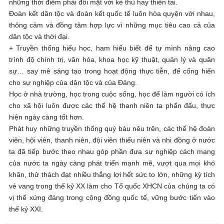
những thời điểm phải đối mặt với kẻ thù hay thiên tai.
Đoàn kết dân tộc và đoàn kết quốc tế luôn hòa quyện với nhau,
thông cảm và đồng tâm hợp lực vì những mục tiêu cao cả của
dân tộc và thời đại.
+ Truyền thống hiếu học, ham hiểu biết để tự mình nâng cao
trình độ chính trị, văn hóa, khoa học kỹ thuật, quản lý và quân
sự… say mê sáng tạo trong hoạt động thực tiễn, để cống hiến
cho sự nghiệp của dân tộc và của Đảng.
Học ở nhà trường, học trong cuộc sống, học để làm người có ích
cho xã hội luôn được các thế hệ thanh niên ta phấn đấu, thực
hiện ngày càng tốt hơn.
Phát huy những truyền thống quý báu nêu trên, các thế hệ đoàn
viên, hội viên, thanh niên, đội viên thiếu niên và nhi đồng ở nước
ta đã tiếp bước theo nhau góp phần đưa sự nghiệp cách mạng
của nước ta ngày càng phát triển mạnh mẽ, vượt qua mọi khó
khăn, thử thách đạt nhiều thắng lợi hết sức to lớn, những kỳ tích
vẻ vang trong thế kỷ XX làm cho Tổ quốc XHCN của chúng ta có
vị thế xứng đáng trong cộng đồng quốc tế, vững bước tiến vào
thế kỷ XXI.