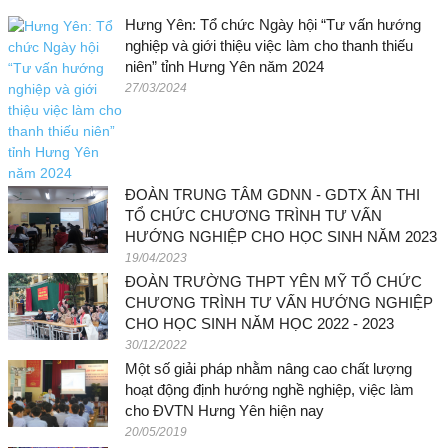
Hưng Yên: Tổ chức Ngày hội “Tư vấn hướng
nghiệp và giới thiệu việc làm cho thanh thiếu
niên” tỉnh Hưng Yên năm 2024
27/03/2024
ĐOÀN TRUNG TÂM GDNN - GDTX ÂN THI
TỔ CHỨC CHƯƠNG TRÌNH TƯ VẤN
HƯỚNG NGHIỆP CHO HỌC SINH NĂM 2023
19/04/2023
ĐOÀN TRƯỜNG THPT YÊN MỸ TỔ CHỨC
CHƯƠNG TRÌNH TƯ VẤN HƯỚNG NGHIỆP
CHO HỌC SINH NĂM HỌC 2022 - 2023
30/12/2022
Một số giải pháp nhằm nâng cao chất lượng
hoạt động định hướng nghề nghiệp, việc làm
cho ĐVTN Hưng Yên hiện nay
20/05/2019