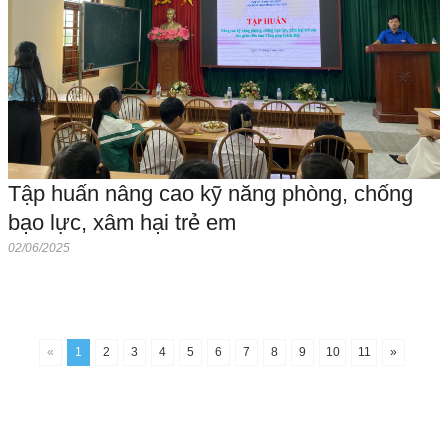
Tập huấn nâng cao kỹ năng phòng, chống
bạo lực, xâm hại trẻ em
02/06/2025
«
1
2
3
4
5
6
7
8
9
10
11
»