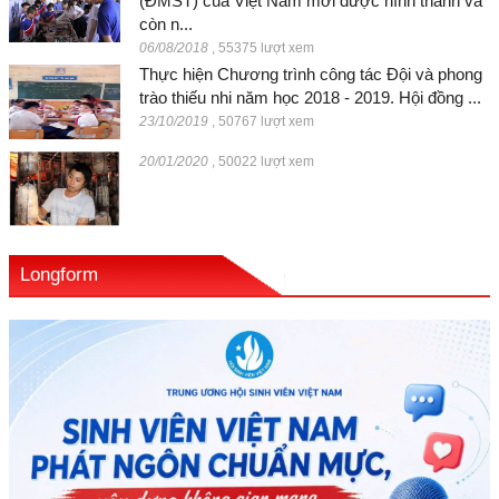
(ĐMST) của Việt Nam mới được hình thành và
còn n...
06/08/2018
,
55375 lượt xem
Thực hiện Chương trình công tác Đội và phong
trào thiếu nhi năm học 2018 - 2019. Hội đồng ...
23/10/2019
,
50767 lượt xem
20/01/2020
,
50022 lượt xem
Longform