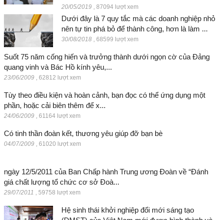
20/05/2019
,
87094 lượt xem
Dưới đây là 7 quy tắc mà các doanh nghiệp nhỏ
nên tự tin phá bỏ để thành công, hơn là làm ...
30/08/2018
,
68599 lượt xem
Suốt 75 năm cống hiến và trưởng thành dưới ngọn cờ của Đảng
quang vinh và Bác Hồ kính yêu,...
23/06/2009
,
62812 lượt xem
Tùy theo điều kiện và hoàn cảnh, bạn đọc có thể ứng dụng một
phần, hoặc cải biên thêm để x...
24/06/2009
,
61164 lượt xem
Có tinh thần đoàn kết, thương yêu giúp đỡ bạn bè
04/07/2009
,
61020 lượt xem
ngày 12/5/2011 của Ban Chấp hành Trung ương Đoàn về “Đánh
giá chất lượng tổ chức cơ sở Đoà...
29/07/2011
,
59758 lượt xem
Hệ sinh thái khởi nghiệp đổi mới sáng tạo