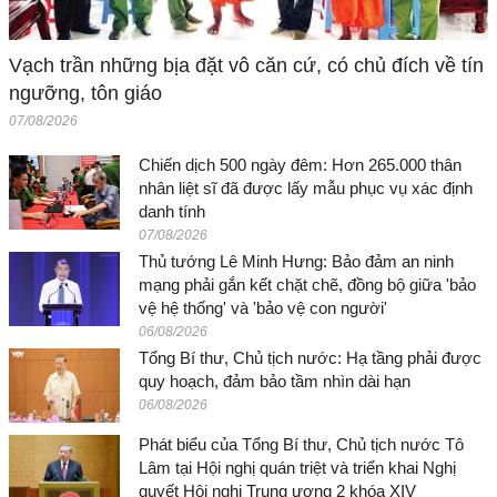
Vạch trần những bịa đặt vô căn cứ, có chủ đích về tín
ngưỡng, tôn giáo
07/08/2026
Chiến dịch 500 ngày đêm: Hơn 265.000 thân
nhân liệt sĩ đã được lấy mẫu phục vụ xác định
danh tính
07/08/2026
Thủ tướng Lê Minh Hưng: Bảo đảm an ninh
mạng phải gắn kết chặt chẽ, đồng bộ giữa 'bảo
vệ hệ thống' và 'bảo vệ con người'
06/08/2026
Tổng Bí thư, Chủ tịch nước: Hạ tầng phải được
quy hoạch, đảm bảo tầm nhìn dài hạn
06/08/2026
Phát biểu của Tổng Bí thư, Chủ tịch nước Tô
Lâm tại Hội nghị quán triệt và triển khai Nghị
quyết Hội nghị Trung ương 2 khóa XIV