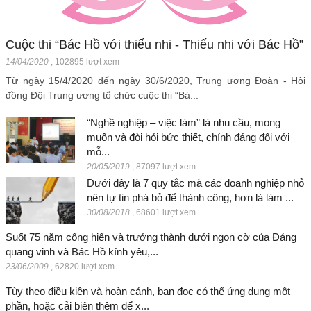
Cuộc thi “Bác Hồ với thiếu nhi - Thiếu nhi với Bác Hồ”
14/04/2020
,
102895 lượt xem
Từ ngày 15/4/2020 đến ngày 30/6/2020, Trung ương Đoàn - Hội
đồng Đội Trung ương tổ chức cuộc thi “Bá...
“Nghề nghiệp – việc làm” là nhu cầu, mong
muốn và đòi hỏi bức thiết, chính đáng đối với
mỗ...
20/05/2019
,
87097 lượt xem
Dưới đây là 7 quy tắc mà các doanh nghiệp nhỏ
nên tự tin phá bỏ để thành công, hơn là làm ...
30/08/2018
,
68601 lượt xem
Suốt 75 năm cống hiến và trưởng thành dưới ngọn cờ của Đảng
quang vinh và Bác Hồ kính yêu,...
23/06/2009
,
62820 lượt xem
Tùy theo điều kiện và hoàn cảnh, bạn đọc có thể ứng dụng một
phần, hoặc cải biên thêm để x...