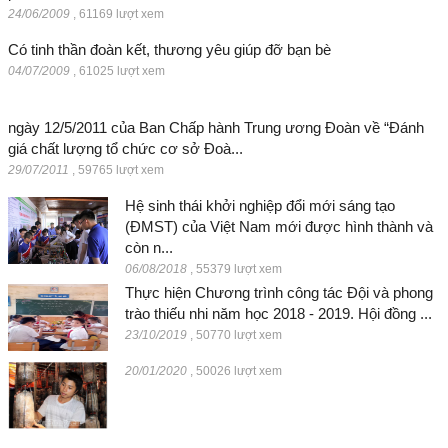
24/06/2009
,
61169 lượt xem
Có tinh thần đoàn kết, thương yêu giúp đỡ bạn bè
04/07/2009
,
61025 lượt xem
ngày 12/5/2011 của Ban Chấp hành Trung ương Đoàn về “Đánh
giá chất lượng tổ chức cơ sở Đoà...
29/07/2011
,
59765 lượt xem
Hệ sinh thái khởi nghiệp đổi mới sáng tạo
(ĐMST) của Việt Nam mới được hình thành và
còn n...
06/08/2018
,
55379 lượt xem
Thực hiện Chương trình công tác Đội và phong
trào thiếu nhi năm học 2018 - 2019. Hội đồng ...
23/10/2019
,
50770 lượt xem
20/01/2020
,
50026 lượt xem