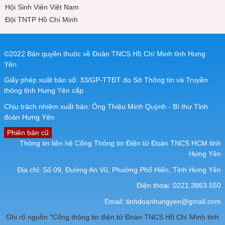
Hội Sinh Viên Việt Nam
Đội TNTP Hồ Chí Minh
©2022 Bản quyền thuộc về Đoàn TNCS Hồ Chí Minh tỉnh Hưng
Yên.
Giấy phép xuất bản số: 33/GP-TTĐT do Sở Thông tin và Truyền
thông tỉnh Hưng Yên cấp
Chịu trách nhiệm xuất bản: Ông Thiệu Minh Quỳnh - Bí thư Tỉnh
đoàn Hưng Yên
Phiên bản cũ
Thông tin liên hệ Cổng Thông tin Điện tử Đoàn TNCS HCM tỉnh
Hưng Yên
Địa chỉ: Số 09, Đường An Vũ, Phường Phố Hiến, Tỉnh Hưng Yên
Điện thoại: 0221.3863.550
Email:
tinhdoanhungyen@gmail.com
Ghi rõ nguồn “Cổng thông tin điện tử Đoàn TNCS Hồ Chí Mình tỉnh