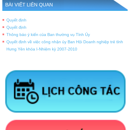
BÀI VIẾT LIÊN QUAN
Quyết định
Quyết định
Thông báo ý kiến của Ban thường vụ Tỉnh Ủy
Quyết định về việc công nhận ủy Ban Hội Doanh nghiệp trẻ tỉnh
Hưng Yên khóa I-Nhiệm kỳ 2007-2010