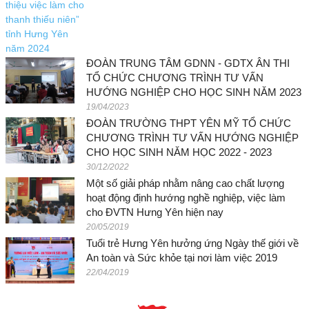
ĐOÀN TRUNG TÂM GDNN - GDTX ÂN THI
TỔ CHỨC CHƯƠNG TRÌNH TƯ VẤN
HƯỚNG NGHIỆP CHO HỌC SINH NĂM 2023
19/04/2023
ĐOÀN TRƯỜNG THPT YÊN MỸ TỔ CHỨC
CHƯƠNG TRÌNH TƯ VẤN HƯỚNG NGHIỆP
CHO HỌC SINH NĂM HỌC 2022 - 2023
30/12/2022
Một số giải pháp nhằm nâng cao chất lượng
hoạt động định hướng nghề nghiệp, việc làm
cho ĐVTN Hưng Yên hiện nay
20/05/2019
Tuổi trẻ Hưng Yên hưởng ứng Ngày thế giới về
An toàn và Sức khỏe tại nơi làm việc 2019
22/04/2019