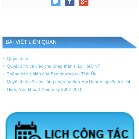
BÀI VIẾT LIÊN QUAN
Quyết định
Quyết định về việc cho phép thành lập Hội DNT
Thông báo ý kiến của Ban thường vụ Tỉnh Ủy
Quyết định về việc công nhận ủy Ban Hội Doanh nghiệp trẻ tỉnh
Hưng Yên khóa I-Nhiệm kỳ 2007-2010