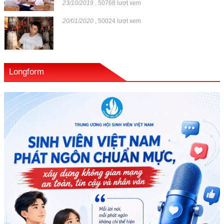
23/10/2019
,
50768 lượt xem
20/01/2020
,
50024 lượt xem
Longform