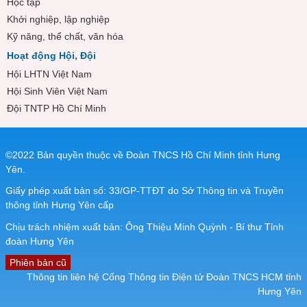
Học tập
Khởi nghiệp, lập nghiệp
Kỹ năng, thể chất, văn hóa
Hoạt động Hội, Đội
Hội LHTN Việt Nam
Hội Sinh Viên Việt Nam
Đội TNTP Hồ Chí Minh
©2022 Bản quyền thuộc về Đoàn TNCS Hồ Chí Minh tỉnh Hưng
Yên.
Giấy phép xuất bản số: 33/GP-TTĐT do Sở Thông tin và Truyền
thông tỉnh Hưng Yên cấp
Chịu trách nhiệm xuất bản: Ông Thiệu Minh Quỳnh - Bí thư Tỉnh
đoàn Hưng Yên
Phiên bản cũ
Thông tin liên hệ Cổng Thông tin Điện tử Đoàn TNCS HCM tỉnh
Hưng Yên