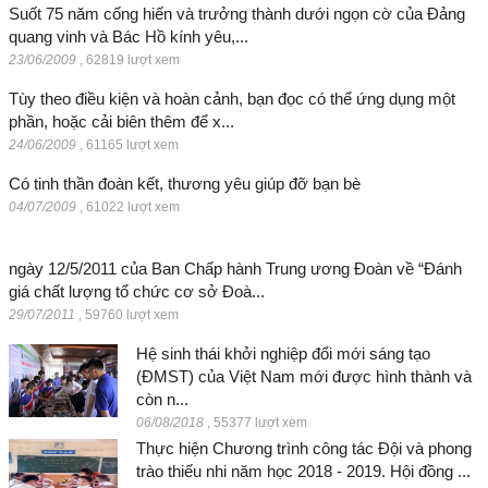
Suốt 75 năm cống hiến và trưởng thành dưới ngọn cờ của Đảng
quang vinh và Bác Hồ kính yêu,...
23/06/2009
,
62819 lượt xem
Tùy theo điều kiện và hoàn cảnh, bạn đọc có thể ứng dụng một
phần, hoặc cải biên thêm để x...
24/06/2009
,
61165 lượt xem
Có tinh thần đoàn kết, thương yêu giúp đỡ bạn bè
04/07/2009
,
61022 lượt xem
ngày 12/5/2011 của Ban Chấp hành Trung ương Đoàn về “Đánh
giá chất lượng tổ chức cơ sở Đoà...
29/07/2011
,
59760 lượt xem
Hệ sinh thái khởi nghiệp đổi mới sáng tạo
(ĐMST) của Việt Nam mới được hình thành và
còn n...
06/08/2018
,
55377 lượt xem
Thực hiện Chương trình công tác Đội và phong
trào thiếu nhi năm học 2018 - 2019. Hội đồng ...