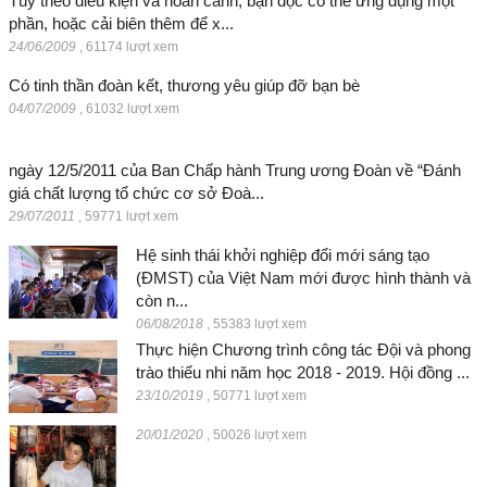
Tùy theo điều kiện và hoàn cảnh, bạn đọc có thể ứng dụng một
phần, hoặc cải biên thêm để x...
24/06/2009
,
61174 lượt xem
Có tinh thần đoàn kết, thương yêu giúp đỡ bạn bè
04/07/2009
,
61032 lượt xem
ngày 12/5/2011 của Ban Chấp hành Trung ương Đoàn về “Đánh
giá chất lượng tổ chức cơ sở Đoà...
29/07/2011
,
59771 lượt xem
Hệ sinh thái khởi nghiệp đổi mới sáng tạo
(ĐMST) của Việt Nam mới được hình thành và
còn n...
06/08/2018
,
55383 lượt xem
Thực hiện Chương trình công tác Đội và phong
trào thiếu nhi năm học 2018 - 2019. Hội đồng ...
23/10/2019
,
50771 lượt xem
20/01/2020
,
50026 lượt xem