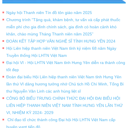
Ngày hội Thanh niên Tín đồ tôn giáo năm 2025
Chương trình “Tặng quà, khám bệnh, tư vấn và cấp phát thuốc
miễn phí cho gia đình chính sách, gia đình có hoàn cảnh khó
khăn, chào mừng Tháng Thanh niên năm 2025”
ĐOÀN KẾT TẬP HỢP VĂN NGHỆ SĨ TỈNH HƯNG YÊN 2024
Hội Liên hiệp thanh niên Việt Nam tỉnh kỷ niệm 68 năm Ngày
Truyền thống Hội LHTN Việt Nam
Đại hội VI - Hội LHTN Việt Nam tỉnh Hưng Yên diễn ra thành công
tốt đẹp
Đoàn đại biểu Hội Liên hiệp thanh niên Việt Nam tỉnh Hưng Yên
lần thứ VI dâng hương tưởng nhớ Chủ tịch Hồ Chí Minh, Tổng Bí
thư Nguyễn Văn Linh các anh hùng liệt sĩ
CÔNG BỐ BIỂU TRƯNG CHÍNH THỨC ĐẠI HỘI ĐẠI BIỂU HỘI
LIÊN HIỆP THANH NIÊN VIỆT NAM TỈNH HƯNG YÊN LẦN THỨ
VI, NHIỆM KỲ 2024- 2029
Chỉ đạo tổ chức thành công Đại hội Hội LHTN Việt Nam cấp
huyện vượt tiến độ