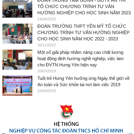
ĐOÀN TRUNG TÂM GDNN - GDTX ÂN THI
TỔ CHỨC CHƯƠNG TRÌNH TƯ VẤN
HƯỚNG NGHIỆP CHO HỌC SINH NĂM 2023
19/04/2023
ĐOÀN TRƯỜNG THPT YÊN MỸ TỔ CHỨC
CHƯƠNG TRÌNH TƯ VẤN HƯỚNG NGHIỆP
CHO HỌC SINH NĂM HỌC 2022 - 2023
30/12/2022
Một số giải pháp nhằm nâng cao chất lượng
hoạt động định hướng nghề nghiệp, việc làm
cho ĐVTN Hưng Yên hiện nay
20/05/2019
Tuổi trẻ Hưng Yên hưởng ứng Ngày thế giới về
An toàn và Sức khỏe tại nơi làm việc 2019
22/04/2019