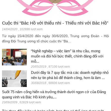
Cuộc thi “Bác Hồ với thiếu nhi - Thiếu nhi với Bác Hồ”
14/04/2020
,
102898 lượt xem
Từ ngày 15/4/2020 đến ngày 30/6/2020, Trung ương Đoàn - Hội
đồng Đội Trung ương tổ chức cuộc thi “Bá...
“Nghề nghiệp – việc làm” là nhu cầu, mong
muốn và đòi hỏi bức thiết, chính đáng đối với
mỗ...
20/05/2019
,
87100 lượt xem
Dưới đây là 7 quy tắc mà các doanh nghiệp nhỏ
nên tự tin phá bỏ để thành công, hơn là làm ...
30/08/2018
,
68606 lượt xem
Suốt 75 năm cống hiến và trưởng thành dưới ngọn cờ của Đảng
quang vinh và Bác Hồ kính yêu,...
23/06/2009
,
62829 lượt xem