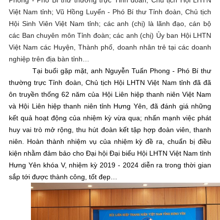
Phong - Phó Bí thư thường trực Tỉnh đoàn, Chủ tịch Hội LHTN
Việt Nam tỉnh; Vũ Hồng Luyến - Phó Bí thư Tỉnh đoàn, Chủ tịch
Hội Sinh Viên Việt Nam tỉnh; các anh (chị) là lãnh đạo, cán bộ
các Ban chuyên môn Tỉnh đoàn; các anh (chị) Ủy ban Hội LHTN
Việt Nam các Huyện, Thành phố, doanh nhân trẻ tại các doanh
nghiệp trên địa bàn tỉnh…
Tại buổi gặp mặt, anh Nguyễn Tuấn Phong - Phó Bí thư
thường trực Tỉnh đoàn, Chủ tịch Hội LHTN Việt Nam tỉnh đã
đã
ôn truyền thống 62 năm của Hội Liên hiệp thanh niên Việt Nam
và Hội Liên hiệp thanh niên tỉnh Hưng Yên, đã đánh giá những
kết quả hoạt động của nhiệm kỳ vừa qua; nhấn mạnh việc phát
huy vai trò mở rộng, thu hút đoàn kết tập hợp đoàn viên, thanh
niên. Hoàn thành nhiệm vụ của nhiệm kỳ đề ra, chuẩn bị điều
kiện nhằm đảm bảo cho Đại hội Đại biểu Hội LHTN Việt Nam tỉnh
Hưng Yên khóa V, nhiệm kỳ 2019 - 2024 diễn ra trong thời gian
sắp tới được thành công, tốt đẹp…