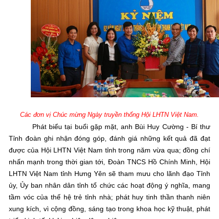
Các đơn vị Chúc mừng Ngày truyền thống Hội LHTN Việt Nam.
Phát biểu tại buổi gặp mặt, anh Bùi Huy Cường - Bí thư
Tỉnh đoàn ghi nhận đóng góp, đánh giá những kết quả đã đạt
được của Hội LHTN Việt Nam tỉnh trong năm vừa qua; đồng chí
nhấn mạnh trong thời gian tới, Đoàn TNCS Hồ Chính Minh, Hội
LHTN Việt Nam tỉnh Hưng Yên sẽ tham mưu cho lãnh đạo Tỉnh
ủy, Ủy ban nhân dân tỉnh tổ chức các hoạt động ý nghĩa, mang
tầm vóc của thế hệ trẻ tỉnh nhà; phát huy tinh thần thanh niên
xung kích, vì cộng đồng, sáng tạo trong khoa học kỹ thuật, phát