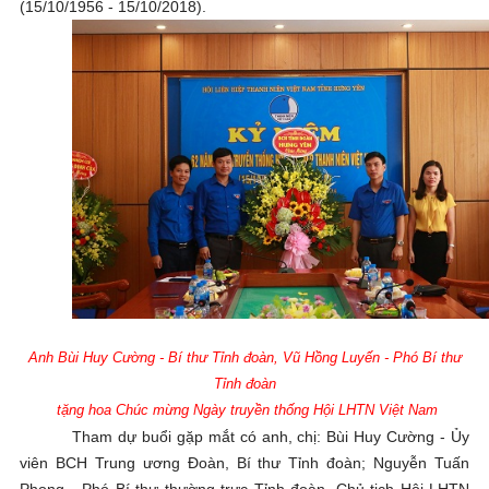
(15/10/1956 - 15/10/2018).
Anh
Bùi Huy Cường - Bí thư Tỉnh đoàn, Vũ Hồng Luyến - Phó Bí thư
Tỉnh đoàn
tặng hoa Chúc mừng Ngày truyền thống Hội LHTN Việt Nam
Tham dự buổi gặp mắt có anh, chị: Bùi Huy Cường - Ủy
viên BCH Trung ương Đoàn, Bí thư Tỉnh đoàn; Nguyễn Tuấn