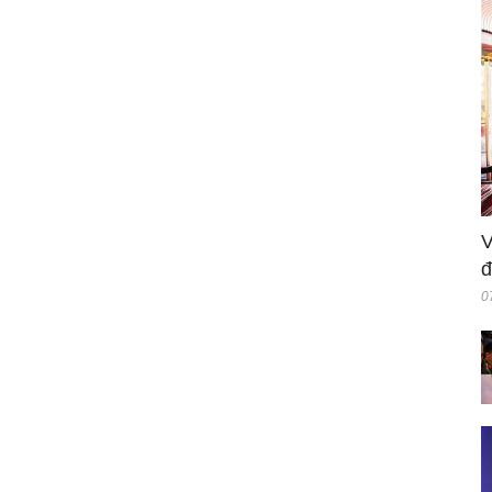
V
đ
0