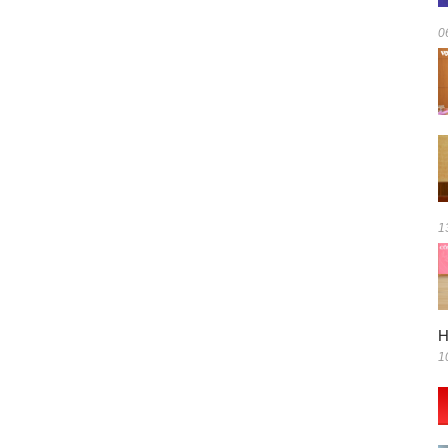
0
1
H
1