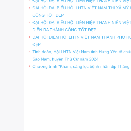
ĐẠI HỘI ĐẠI BIỂU HỘI LIÊN HIỆP THANH NIÊN VIỆ
ĐẠI HỘI ĐẠI BIỂU HỘI LHTN VIỆT NAM THỊ XÃ MỸ
CÔNG TỐT ĐẸP
ĐẠI HỘI ĐẠI BIỂU HỘI LIÊN HIỆP THANH NIÊN VI
DIỄN RA THÀNH CÔNG TỐT ĐẸP
ĐẠI HỘI ĐIỂM HỘI LHTN VIỆT NAM THÀNH PHỐ H
ĐẸP
Tỉnh đoàn, Hội LHTN Việt Nam tỉnh Hưng Yên tổ chứ
Sào Nam, huyện Phù Cừ năm 2024
Chương trình “Khám, sàng lọc bệnh nhân dịp Tháng 