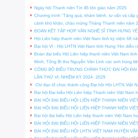
Ngày hội Thanh niên Tín đồ tôn giáo năm 2025
Chương trình “Tặng quà, khám bệnh, tư vấn và cấp p
cảnh khó khăn, chào mừng Tháng Thanh niên năm 
ĐOÀN KẾT TẬP HỢP VĂN NGHỆ SĨ TỈNH HƯNG YÊ
Hội Liên hiệp thanh niên Việt Nam tỉnh kỷ niệm 68
Đại hội VI - Hội LHTN Việt Nam tỉnh Hưng Yên diễn r
Đoàn đại biểu Hội Liên hiệp thanh niên Việt Nam tỉ
Minh, Tổng Bí thư Nguyễn Văn Linh các anh hùng liệt
CÔNG BỐ BIỂU TRƯNG CHÍNH THỨC ĐẠI HỘI ĐẠI 
LẦN THỨ VI, NHIỆM KỲ 2024- 2029
Chỉ đạo tổ chức thành công Đại hội Hội LHTN Việt 
Đại hội Đại biểu Hội Liên hiệp Thanh niên Việt Nam
ĐẠI HỘI ĐẠI BIỂU HỘI LIÊN HIỆP THANH NIÊN VI
ĐẠI HỘI ĐẠI BIỂU HỘI LIÊN HIỆP THANH NIÊN VIỆ
Đại hội đại biểu Hội Liên hiệp thanh niên Việt Nam 
ĐẠI HỘI ĐẠI BIỂU HỘI LIÊN HIỆP THANH NIÊN VI
ĐẠI HỘI ĐẠI BIỂU HỘI LHTN VIỆT NAM HUYỆN VĂN