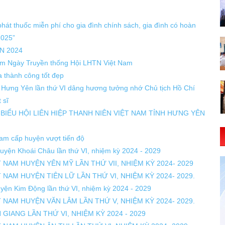
hát thuốc miễn phí cho gia đình chính sách, gia đình có hoàn
2025”
N 2024
 năm Ngày Truyền thống Hội LHTN Việt Nam
a thành công tốt đẹp
nh Hưng Yên lần thứ VI dâng hương tưởng nhớ Chủ tịch Hồ Chí
 sĩ
BIỂU HỘI LIÊN HIỆP THANH NIÊN VIỆT NAM TỈNH HƯNG YÊN
Nam cấp huyện vượt tiến độ
 huyện Khoái Châu lần thứ VI, nhiệm kỳ 2024 - 2029
ỆT NAM HUYỆN YÊN MỸ LẦN THỨ VII, NHIỆM KỲ 2024- 2029
T NAM HUYỆN TIÊN LỮ LẦN THỨ VI, NHIỆM KỲ 2024- 2029.
huyện Kim Động lần thứ VI, nhiệm kỳ 2024 - 2029
ỆT NAM HUYỆN VĂN LÂM LẦN THỨ V, NHIỆM KỲ 2024- 2029.
 GIANG LẦN THỨ VI, NHIỆM KỲ 2024 - 2029