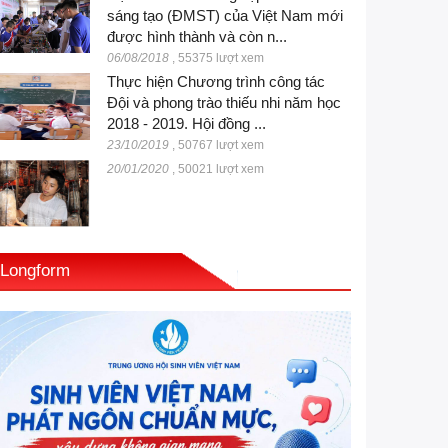
sáng tạo (ĐMST) của Việt Nam mới
được hình thành và còn n...
06/08/2018
,
55375 lượt xem
Thực hiện Chương trình công tác
Đội và phong trào thiếu nhi năm học
2018 - 2019. Hội đồng ...
23/10/2019
,
50767 lượt xem
20/01/2020
,
50021 lượt xem
Longform