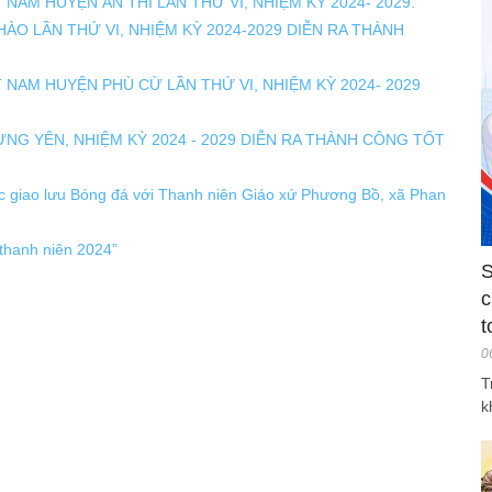
T NAM HUYỆN ÂN THI LẦN THỨ VI, NHIỆM KỲ 2024- 2029.
 HÀO LẦN THỨ VI, NHIỆM KỲ 2024-2029 DIỄN RA THÀNH
ỆT NAM HUYỆN PHÙ CỪ LẦN THỨ VI, NHIỆM KỲ 2024- 2029
ƯNG YÊN, NHIỆM KỲ 2024 - 2029 DIỄN RA THÀNH CÔNG TỐT
c giao lưu Bóng đá với Thanh niên Giáo xứ Phương Bồ, xã Phan
thanh niên 2024”
S
c
t
0
T
k