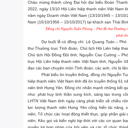
Chào mừng thành công Đại hội đại biểu Đoàn Thanh 
2022, ngày 13/10 Hội Liên hiệp thanh niên Việt Nam tỉ
năm ngày Doanh nhân Việt Nam (13/10/1945 – 13/10/20
Nam (15/10/1956 – 15/10/2017) tại khách sạn Thái Bìn
Đồng chí Nguyễn Tuấn Phong – Phó Bí thư Thường tr
phát bi
Dự buổi lễ có đồng chí: Lê Quang Toản – Ph
thư Thường trực Tỉnh đoàn, Chủ tịch Hội Liên hiêp th
Chủ tịch Hội Đồng Đội tỉnh; Nguyễn Cao Cường – Phó 
trực Hội Liên hiệp thanh niên Việt Nam tỉnh; Nguyễn V
đạo các ban chuyên môn Tỉnh đoàn; các anh, chị là lãnh
Phát biểu ôn truyền thống, đồng chí Nguyễn Tu
hiêp thanh niên Việt Nam tỉnh đã ôn truyền thống 61 n
niên tỉnh Hưng Yên. Đồng chí nhấn mạnh những kết q
như: phát huy tinh thần xung kích, sáng tạo trong côn
LHTN Việt Nam tỉnh ngày càng phát triển về chiều rộ
lực lượng thanh niên Hưng Yên cống hiến tài năng, 
niên; Tổ chức các hoạt động thiết thực, góp phần giải
niên; Kêu gọi và kiến nghị kịp thời với các cơ quan b
quyền lợi hợp pháp của hội viên và các tổ chức thà