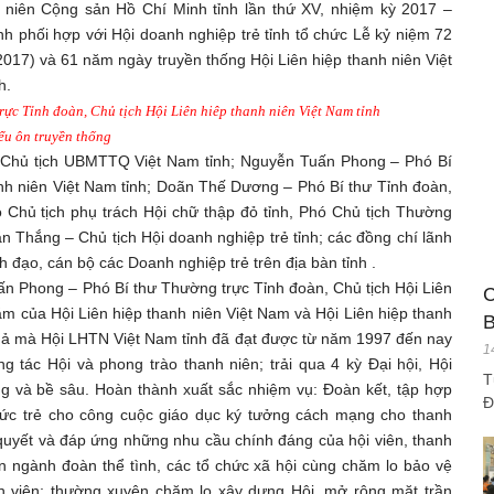
niên Cộng sản Hồ Chí Minh tỉnh lần thứ XV, nhiệm kỳ 2017 –
nh phối hợp với Hội doanh nghiệp trẻ tỉnh tổ chức Lễ kỷ niệm 72
17) và 61 năm ngày truyền thống Hội Liên hiệp thanh niên Việt
h.
ực Tỉnh đoàn, Chủ tịch Hội Liên hiêp thanh niên Việt Nam tỉnh
ểu ôn truyền thống
ó Chủ tịch UBMTTQ Việt Nam tỉnh; Nguyễn Tuấn Phong – Phó Bí
anh niên Việt Nam tỉnh; Doãn Thế Dương – Phó Bí thư Tỉnh đoàn,
Chủ tịch phụ trách Hội chữ thập đỏ tỉnh, Phó Chủ tịch Thường
ăn Thắng – Chủ tịch Hội doanh nghiệp trẻ tỉnh; các đồng chí lãnh
 đạo, cán bộ các Doanh nghiệp trẻ trên địa bàn tỉnh .
ấn Phong – Phó Bí thư Thường trực Tỉnh đoàn, Chủ tịch Hội Liên
C
ăm của Hội Liên hiệp thanh niên Việt Nam và Hội Liên hiệp thanh
B
uả mà Hội LHTN Việt Nam tỉnh đã đạt được từ năm 1997 đến nay
1
g tác Hội và phong trào thanh niên; trải qua 4 kỳ Đại hội, Hội
T
ng và bề sâu. Hoàn thành xuất sắc nhiệm vụ: Đoàn kết, tập hợp
Đ
sức trẻ cho công cuộc giáo dục ký tưởng cách mạng cho thanh
 quyết và đáp ứng những nhu cầu chính đáng của hội viên, thanh
an ngành đoàn thể tình, các tổ chức xã hội cùng chăm lo bảo vệ
nh viên; thường xuyên chăm lo xây dựng Hội, mở rộng mặt trần