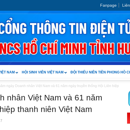
Fanpage
Liên
VIỆT NAM
HỘI SINH VIÊN VIỆT NAM
ĐỘI THIẾU NIÊN TIỀN PHONG HỒ C
năm ngày Doanh nhân Việt Nam và 61 năm ngày truyền thống Hội Liên hiệp
h nhân Việt Nam và 61 năm
 hiệp thanh niên Việt Nam
17