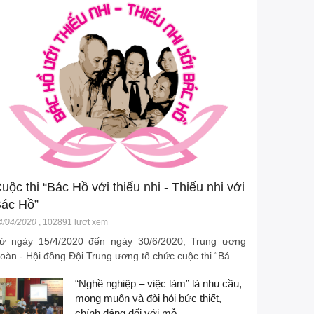
uộc thi “Bác Hồ với thiếu nhi - Thiếu nhi với
ác Hồ”
4/04/2020
,
102891 lượt xem
ừ ngày 15/4/2020 đến ngày 30/6/2020, Trung ương
oàn - Hội đồng Đội Trung ương tổ chức cuộc thi “Bá...
“Nghề nghiệp – việc làm” là nhu cầu,
mong muốn và đòi hỏi bức thiết,
chính đáng đối với mỗ...