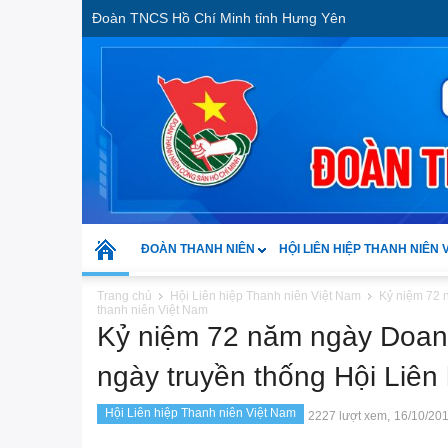
Đoàn TNCS Hồ Chí Minh tỉnh Hưng Yên
ĐOÀN THANH NIÊN
HỘI LIÊN HIỆP THANH NIÊN 
Trang chủ
Hội Liên hiệp Thanh niên Việt Nam
Kỷ niệm 72 
thanh niên Việt Nam
Kỷ niệm 72 năm ngày Doan
ngày truyền thống Hội Liên
Hội Liên hiệp Thanh niên Việt Nam
2227 lượt xem,
16/10/20