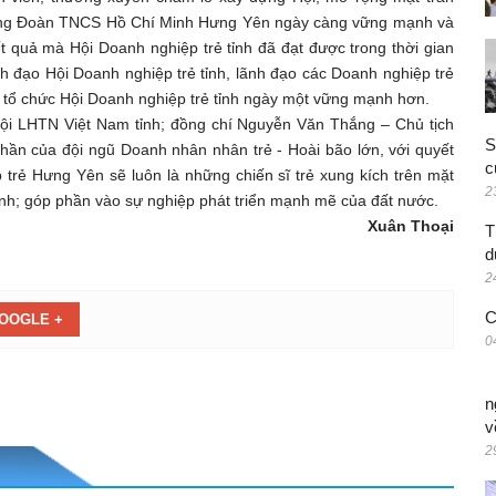
 dựng Đoàn TNCS Hồ Chí Minh Hưng Yên ngày càng vững mạnh và
t quả mà Hội Doanh nghiệp trẻ tỉnh đã đạt được trong thời gian
 đạo Hội Doanh nghiệp trẻ tỉnh, lãnh đạo các Doanh nghiệp trẻ
ển tổ chức Hội Doanh nghiệp trẻ tỉnh ngày một vững mạnh hơn.
Hội LHTN Việt Nam tỉnh; đồng chí Nguyễn Văn Thắng – Chủ tịch
S
 thần của đội ngũ Doanh nhân nhân trẻ - Hoài bão lớn, với quyết
c
 trẻ Hưng Yên sẽ luôn là những chiến sĩ trẻ xung kích trên mặt
2
i tỉnh; góp phần vào sự nghiệp phát triển mạnh mẽ của đất nước.
Xuân Thoại
T
d
2
C
OOGLE +
0
n
v
2