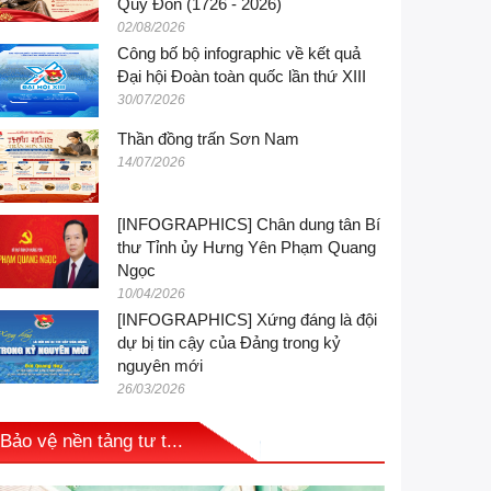
Quý Đôn (1726 - 2026)
02/08/2026
Công bố bộ infographic về kết quả
Đại hội Đoàn toàn quốc lần thứ XIII
30/07/2026
Thần đồng trấn Sơn Nam
14/07/2026
[INFOGRAPHICS] Chân dung tân Bí
thư Tỉnh ủy Hưng Yên Phạm Quang
Ngọc
10/04/2026
[INFOGRAPHICS] Xứng đáng là đội
dự bị tin cậy của Đảng trong kỷ
nguyên mới
26/03/2026
Bảo vệ nền tảng tư t...