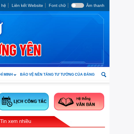
 hệ
Liên kết Website
Font chữ
Âm thanh
HÍ MINH
BẢO VỆ NỀN TẢNG TƯ TƯỞNG CỦA ĐẢNG
Tin xem nhiều