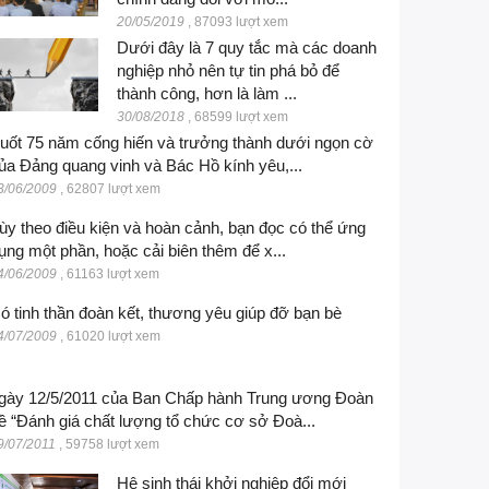
20/05/2019
,
87093 lượt xem
Dưới đây là 7 quy tắc mà các doanh
nghiệp nhỏ nên tự tin phá bỏ để
thành công, hơn là làm ...
30/08/2018
,
68599 lượt xem
uốt 75 năm cống hiến và trưởng thành dưới ngọn cờ
ủa Đảng quang vinh và Bác Hồ kính yêu,...
3/06/2009
,
62807 lượt xem
ùy theo điều kiện và hoàn cảnh, bạn đọc có thể ứng
ụng một phần, hoặc cải biên thêm để x...
4/06/2009
,
61163 lượt xem
ó tinh thần đoàn kết, thương yêu giúp đỡ bạn bè
4/07/2009
,
61020 lượt xem
gày 12/5/2011 của Ban Chấp hành Trung ương Đoàn
ề “Đánh giá chất lượng tổ chức cơ sở Đoà...
9/07/2011
,
59758 lượt xem
Hệ sinh thái khởi nghiệp đổi mới