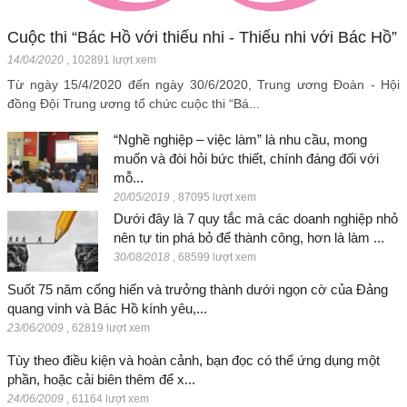
Cuộc thi “Bác Hồ với thiếu nhi - Thiếu nhi với Bác Hồ”
14/04/2020
,
102891 lượt xem
Từ ngày 15/4/2020 đến ngày 30/6/2020, Trung ương Đoàn - Hội
đồng Đội Trung ương tổ chức cuộc thi “Bá...
“Nghề nghiệp – việc làm” là nhu cầu, mong
muốn và đòi hỏi bức thiết, chính đáng đối với
mỗ...
20/05/2019
,
87095 lượt xem
Dưới đây là 7 quy tắc mà các doanh nghiệp nhỏ
nên tự tin phá bỏ để thành công, hơn là làm ...
30/08/2018
,
68599 lượt xem
Suốt 75 năm cống hiến và trưởng thành dưới ngọn cờ của Đảng
quang vinh và Bác Hồ kính yêu,...
23/06/2009
,
62819 lượt xem
Tùy theo điều kiện và hoàn cảnh, bạn đọc có thể ứng dụng một
phần, hoặc cải biên thêm để x...
24/06/2009
,
61164 lượt xem