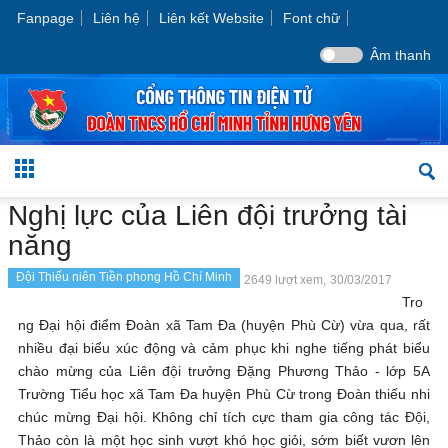
Fanpage
Liên hệ
Liên kết Website
Font chữ
Âm thanh
Nghị lực của Liên đội trưởng tài
năng
Đội Thiếu niên Tiền phong Hồ Chí Minh
2649 lượt xem,
30/03/2017
Tro
ng Đại hội điểm Đoàn xã Tam Đa (huyện Phù Cừ) vừa qua, rất
nhiều đại biểu xúc động và cảm phục khi nghe tiếng phát biểu
chào mừng của Liên đội trưởng Đặng Phương Thảo - lớp 5A
Trường Tiểu học xã Tam Đa huyện Phù Cừ trong Đoàn thiếu nhi
chúc mừng Đại hội. Không chỉ tích cực tham gia công tác Đội,
Thảo còn là một học sinh vượt khó học giỏi, sớm biết vươn lên