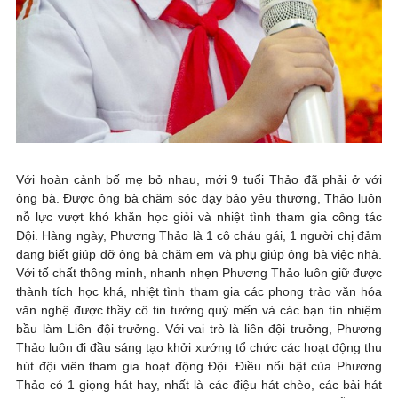
Với hoàn cảnh bố mẹ bỏ nhau, mới 9 tuổi
Thảo đã phải ở với
ông bà. Được ông bà chăm sóc dạy bảo yêu thương, Thảo luôn
nỗ lực vượt khó khăn học giỏi và nhiệt tình tham gia công tác
Đội. Hàng ngày, Phương Thảo là 1 cô cháu gái, 1 người chị đảm
đang biết giúp đỡ ông bà chăm em và phụ giúp ông bà việc nhà.
Với tố chất thông minh, nhanh nhẹn Phương Thảo luôn giữ được
thành tích học khá, nhiệt tình tham gia các phong trào văn hóa
văn nghệ được thầy cô tin tưởng quý mến và các bạn tín nhiệm
bầu làm Liên đội trưởng. Với vai trò là liên đội trưởng, Phương
Thảo luôn đi đầu sáng tạo khởi xướng tổ chức các hoạt động thu
hút đội viên tham gia hoạt động Đội. Điều nổi bật của Phương
Thảo có 1 giọng hát hay, nhất là các điệu hát chèo, các bài hát