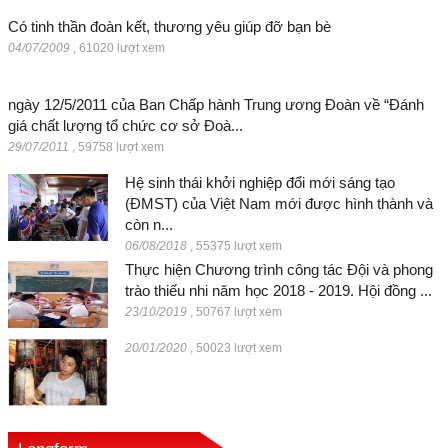
Có tinh thần đoàn kết, thương yêu giúp đỡ bạn bè
04/07/2009
,
61020 lượt xem
ngày 12/5/2011 của Ban Chấp hành Trung ương Đoàn về “Đánh
giá chất lượng tổ chức cơ sở Đoà...
29/07/2011
,
59758 lượt xem
Hệ sinh thái khởi nghiệp đổi mới sáng tạo
(ĐMST) của Việt Nam mới được hình thành và
còn n...
06/08/2018
,
55375 lượt xem
Thực hiện Chương trình công tác Đội và phong
trào thiếu nhi năm học 2018 - 2019. Hội đồng ...
23/10/2019
,
50767 lượt xem
20/01/2020
,
50023 lượt xem