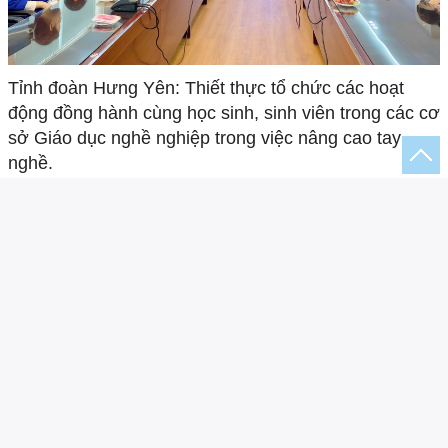
Tỉnh đoàn Hưng Yên: Thiết thực tổ chức các hoạt
động đồng hành cùng học sinh, sinh viên trong các cơ
sở Giáo dục nghề nghiệp trong việc nâng cao tay
nghề.
05/11/2025
Hưng Yên: Tổ chức Ngày hội “Tư vấn hướng
nghiệp và giới thiệu việc làm cho thanh thiếu
niên” tỉnh Hưng Yên năm 2024
27/03/2024
ĐOÀN TRUNG TÂM GDNN - GDTX ÂN THI
TỔ CHỨC CHƯƠNG TRÌNH TƯ VẤN
HƯỚNG NGHIỆP CHO HỌC SINH NĂM 2023