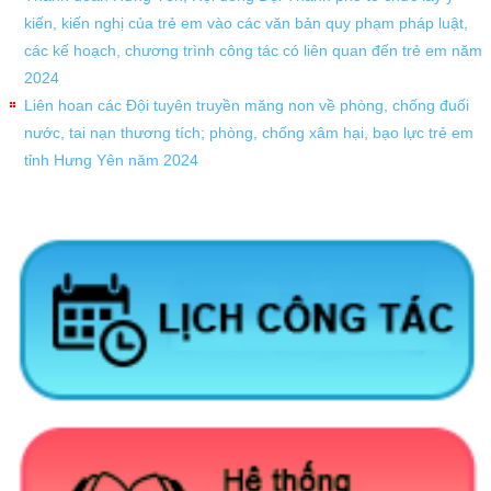
kiến, kiến nghị của trẻ em vào các văn bản quy phạm pháp luật,
các kế hoạch, chương trình công tác có liên quan đến trẻ em năm
2024
Liên hoan các Đội tuyên truyền măng non về phòng, chống đuối
nước, tai nạn thương tích; phòng, chống xâm hại, bạo lực trẻ em
tỉnh Hưng Yên năm 2024