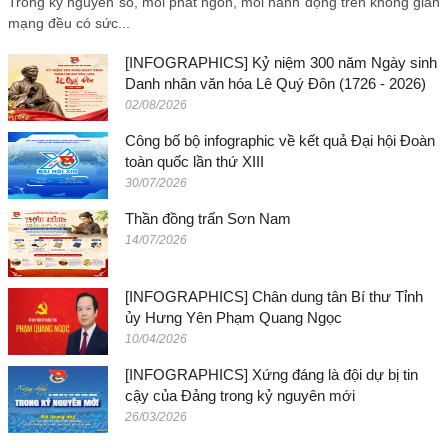
Trong kỷ nguyên số, mỗi phát ngôn, mỗi hành động trên không gian
mạng đều có sức...
[INFOGRAPHICS] Kỷ niệm 300 năm Ngày sinh
Danh nhân văn hóa Lê Quý Đôn (1726 - 2026)
02/08/2026
Công bố bộ infographic về kết quả Đại hội Đoàn
toàn quốc lần thứ XIII
30/07/2026
Thần đồng trấn Sơn Nam
14/07/2026
[INFOGRAPHICS] Chân dung tân Bí thư Tỉnh
ủy Hưng Yên Phạm Quang Ngọc
10/04/2026
[INFOGRAPHICS] Xứng đáng là đội dự bị tin
cậy của Đảng trong kỷ nguyên mới
26/03/2026