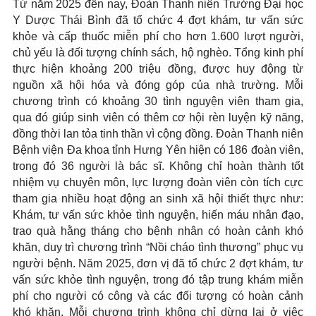
Từ năm 2025 đến nay, Đoàn Thanh niên Trường Đại học
Y Dược Thái Bình đã tổ chức 4 đợt khám, tư vấn sức
khỏe và cấp thuốc miễn phí cho hơn 1.600 lượt người,
chủ yếu là đối tượng chính sách, hộ nghèo. Tổng kinh phí
thực hiện khoảng 200 triệu đồng, được huy động từ
nguồn xã hội hóa và đóng góp của nhà trường. Mỗi
chương trình có khoảng 30 tình nguyện viên tham gia,
qua đó giúp sinh viên có thêm cơ hội rèn luyện kỹ năng,
đồng thời lan tỏa tinh thần vì cộng đồng. Đoàn Thanh niên
Bệnh viện Đa khoa tỉnh Hưng Yên hiện có 186 đoàn viên,
trong đó 36 người là bác sĩ. Không chỉ hoàn thành tốt
nhiệm vụ chuyên môn, lực lượng đoàn viên còn tích cực
tham gia nhiều hoạt động an sinh xã hội thiết thực như:
Khám, tư vấn sức khỏe tình nguyện, hiến máu nhân đạo,
trao quà hằng tháng cho bệnh nhân có hoàn cảnh khó
khăn, duy trì chương trình “Nồi cháo tình thương” phục vụ
người bệnh. Năm 2025, đơn vị đã tổ chức 2 đợt khám, tư
vấn sức khỏe tình nguyện, trong đó tập trung khám miễn
phí cho người có công và các đối tượng có hoàn cảnh
khó khăn. Mỗi chương trình không chỉ dừng lại ở việc