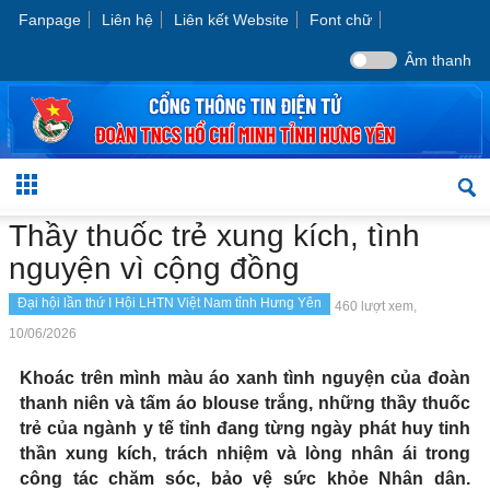
Fanpage
Liên hệ
Liên kết Website
Font chữ
Âm thanh
Thầy thuốc trẻ xung kích, tình
nguyện vì cộng đồng
Đại hội lần thứ I Hội LHTN Việt Nam tỉnh Hưng Yên
460 lượt xem,
10/06/2026
Khoác trên mình màu áo xanh tình nguyện của đoàn
thanh niên và tấm áo blouse trắng, những thầy thuốc
trẻ của ngành y tế tỉnh đang từng ngày phát huy tinh
thần xung kích, trách nhiệm và lòng nhân ái trong
công tác chăm sóc, bảo vệ sức khỏe Nhân dân.