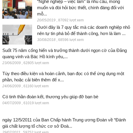
“Nghề nghiệp – việc làm” là nhu cầu, mong
muốn và đòi hỏi bức thiết, chính đáng đối với
mỗ...
20/05/2019
,
87092 lượt xem
Dưới đây là 7 quy tắc mà các doanh nghiệp nhỏ
nên tự tin phá bỏ để thành công, hơn là làm ...
30/08/2018
,
68596 lượt xem
Suốt 75 năm cống hiến và trưởng thành dưới ngọn cờ của Đảng
quang vinh và Bác Hồ kính yêu,...
23/06/2009
,
62805 lượt xem
Tùy theo điều kiện và hoàn cảnh, bạn đọc có thể ứng dụng một
phần, hoặc cải biên thêm để x...
24/06/2009
,
61160 lượt xem
Có tinh thần đoàn kết, thương yêu giúp đỡ bạn bè
04/07/2009
,
61019 lượt xem
ngày 12/5/2011 của Ban Chấp hành Trung ương Đoàn về “Đánh
giá chất lượng tổ chức cơ sở Đoà...
29/07/2011
,
59752 lượt xem