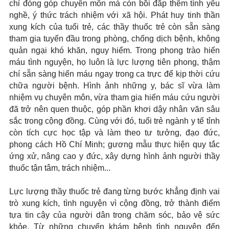
chỉ đóng góp chuyên môn mà còn bồi đắp thêm tình yêu
nghề, ý thức trách nhiệm với xã hội. Phát huy tinh thần
xung kích của tuổi trẻ, các thầy thuốc trẻ còn sẵn sàng
tham gia tuyến đầu trong phòng, chống dịch bệnh, không
quản ngại khó khăn, nguy hiểm. Trong phong trào hiến
máu tình nguyện, họ luôn là lực lượng tiên phong, thậm
chí sẵn sàng hiến máu ngay trong ca trực để kịp thời cứu
chữa người bệnh. Hình ảnh những y, bác sĩ vừa làm
nhiệm vụ chuyên môn, vừa tham gia hiến máu cứu người
đã trở nên quen thuộc, góp phần khơi dậy nhân văn sâu
sắc trong cộng đồng. Cùng với đó, tuổi trẻ ngành y tế tỉnh
còn tích cực học tập và làm theo tư tưởng, đạo đức,
phong cách Hồ Chí Minh; gương mẫu thực hiện quy tắc
ứng xử, nâng cao y đức, xây dựng hình ảnh người thầy
thuốc tận tâm, trách nhiệm...
Lực lượng thầy thuốc trẻ đang từng bước khẳng định vai
trò xung kích, tình nguyện vì cộng đồng, trở thành điểm
tựa tin cậy của người dân trong chăm sóc, bảo vệ sức
khỏe. Từ những chuyến khám bệnh tình nguyện đến