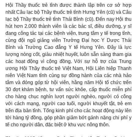
Hội Thầy thuốc trẻ tỉnh được thành lập trên cơ sở hợp
nhất Câu lạc bộ Thầy thuốc trẻ tỉnh Hưng Yên (cũ) và Câu
lạc bộ Thầy thuốc trẻ tỉnh Thái Bình (cũ). Đến nay Hội thu
hút hơn 2.000 thành viên là các bác sĩ, điều dưỡng, y sĩ
đang công tác tại các bệnh viện, trung tâm y tế trong tỉnh,
cùng đội ngũ giảng viên Trường Đại học Y Dược Thái
Bình và Trường Cao đẳng Y tế Hưng Yên. Đây là lực
lượng nòng cốt, giàu nhiệt huyết, luôn sẵn sàng tham gia
các hoạt động vì cộng đồng. Với sự hỗ trợ của Trung
ương Hội Thầy thuốc trẻ Việt Nam, Hội Liên hiệp Thanh
niên Việt Nam tỉnh cùng sự đồng hành của các nhà hảo
tâm và đóng góp từ hội viên, hằng năm Hội tổ chức trên
30 đợt khám bệnh, tư vấn sức khỏe, cấp thuốc miễn phí
cho hàng chục nghìn lượt người nghèo, người có công
với cách mạng, người cao tuổi, người khuyết tật, trẻ em
trên địa bàn tỉnh. Tổng kinh phí cho các hoạt động này lên
tới hàng tỷ đồng, góp phần giảm bớt gánh nặng chi phí y
tế cho người dân, đặc biệt ở khu vực nông thôn.