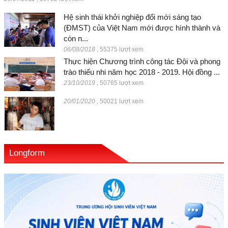
Hệ sinh thái khởi nghiệp đổi mới sáng tạo
(ĐMST) của Việt Nam mới được hình thành và
còn n...
06/08/2018
,
55375 lượt xem
Thực hiện Chương trình công tác Đội và phong
trào thiếu nhi năm học 2018 - 2019. Hội đồng ...
23/10/2019
,
50765 lượt xem
20/01/2020
,
50021 lượt xem
Longform