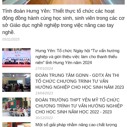
Tỉnh đoàn Hưng Yên: Thiết thực tổ chức các hoạt
động đồng hành cùng học sinh, sinh viên trong các cơ
sở Giáo dục nghề nghiệp trong việc nâng cao tay
nghề.
05/11/2025
Hưng Yên: Tổ chức Ngày hội “Tư vấn hướng
nghiệp và giới thiệu việc làm cho thanh thiếu
niên” tỉnh Hưng Yên năm 2024
27/03/2024
ĐOÀN TRUNG TÂM GDNN - GDTX ÂN THI
TỔ CHỨC CHƯƠNG TRÌNH TƯ VẤN
HƯỚNG NGHIỆP CHO HỌC SINH NĂM 2023
19/04/2023
ĐOÀN TRƯỜNG THPT YÊN MỸ TỔ CHỨC
CHƯƠNG TRÌNH TƯ VẤN HƯỚNG NGHIỆP
CHO HỌC SINH NĂM HỌC 2022 - 2023
30/12/2022
Một số giải pháp nhằm nâng cao chất lượng