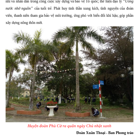
nhi và nhân dân trong công cuộc xây dựng và bảo vệ Tổ quốc; thể hiện đạo lý
“Uống
nước nhớ nguồn”
của tuổi trẻ. Phát huy tinh thần xung kích, tình nguyện của đoàn
viên, thanh niên tham gia bảo vệ môi trường, ứng phó với biến đổi khí hậu; góp phần
xây dựng nông thôn mới.
Huyện đoàn Phù Cừ ra quân ngày Chủ nhật xanh
Đoàn Xuân Thoại - Ban Phong trào