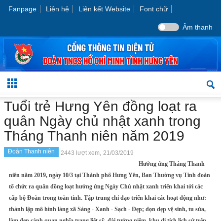
Fanpage
Liên hệ
Liên kết Website
Font chữ
Âm thanh
Tuổi trẻ Hưng Yên đồng loạt ra
quân Ngày chủ nhật xanh trong
Tháng Thanh niên năm 2019
Đoàn Thanh niên
2443 lượt xem,
21/03/2019
Hưởng ứng Tháng Thanh
niên năm 2019, ngày 10/3 tại Thành phố Hưng Yên, Ban Thường vụ Tỉnh đoàn
tổ chức ra quân đồng loạt hưởng ứng Ngày Chủ nhật xanh triển khai tới các
cấp bộ Đoàn trong toàn tỉnh. Tập trung chỉ đạo triển khai các hoạt động như:
thành lập mô hình làng xã Sáng - Xanh - Sạch - Đẹp; dọn dẹp vệ sinh, tu sửa,
làm đẹp cảnh quan nghĩa trang liệt sỹ, đài tưởng niệm, khu di tích lịch sử trên