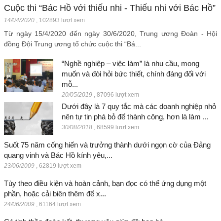
Cuộc thi “Bác Hồ với thiếu nhi - Thiếu nhi với Bác Hồ”
14/04/2020
,
102893 lượt xem
Từ ngày 15/4/2020 đến ngày 30/6/2020, Trung ương Đoàn - Hội
đồng Đội Trung ương tổ chức cuộc thi “Bá...
“Nghề nghiệp – việc làm” là nhu cầu, mong
muốn và đòi hỏi bức thiết, chính đáng đối với
mỗ...
20/05/2019
,
87096 lượt xem
Dưới đây là 7 quy tắc mà các doanh nghiệp nhỏ
nên tự tin phá bỏ để thành công, hơn là làm ...
30/08/2018
,
68599 lượt xem
Suốt 75 năm cống hiến và trưởng thành dưới ngọn cờ của Đảng
quang vinh và Bác Hồ kính yêu,...
23/06/2009
,
62819 lượt xem
Tùy theo điều kiện và hoàn cảnh, bạn đọc có thể ứng dụng một
phần, hoặc cải biên thêm để x...
24/06/2009
,
61164 lượt xem