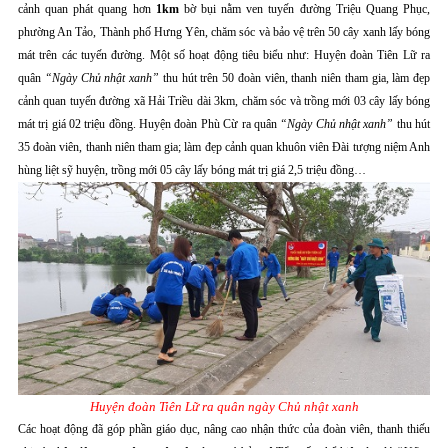
cảnh quan phát quang hơn
1km
bờ bụi nằm ven tuyến đường Triệu Quang Phục,
phường An Tảo, Thành phố Hưng Yên, chăm sóc và bảo vệ trên 50 cây xanh lấy bóng
mát trên các tuyến đường. Một số hoạt động tiêu biểu như: Huyện đoàn Tiên Lữ ra
quân
“Ngày Chủ nhật xanh”
thu hút trên 50 đoàn viên, thanh niên tham gia, làm đẹp
cảnh quan tuyến đường xã Hải Triều dài 3km, chăm sóc và trồng mới 03 cây lấy bóng
mát trị giá 02 triệu đồng. Huyện đoàn Phù Cừ ra quân
“Ngày Chủ nhật xanh”
thu hút
35 đoàn viên, thanh niên tham gia; làm đẹp cảnh quan khuôn viên Đài tượng niệm Anh
hùng liệt sỹ huyện, trồng mới 05 cây lấy bóng mát trị giá 2,5 triệu đồng…
Huyện đoàn Tiên Lữ ra quân ngày Chủ nhật xanh
Các hoạt động đã góp phần giáo dục, nâng cao nhận thức của đoàn viên, thanh thiếu