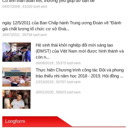
Có tinh thần đoàn kết, thương yêu giúp đỡ bạn bè
04/07/2009
,
61020 lượt xem
ngày 12/5/2011 của Ban Chấp hành Trung ương Đoàn về “Đánh
giá chất lượng tổ chức cơ sở Đoà...
29/07/2011
,
59758 lượt xem
Hệ sinh thái khởi nghiệp đổi mới sáng tạo
(ĐMST) của Việt Nam mới được hình thành và
còn n...
06/08/2018
,
55375 lượt xem
Thực hiện Chương trình công tác Đội và phong
trào thiếu nhi năm học 2018 - 2019. Hội đồng ...
23/10/2019
,
50767 lượt xem
20/01/2020
,
50023 lượt xem
Longform