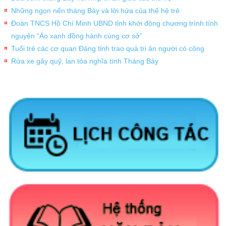
Những ngọn nến tháng Bảy và lời hứa của thế hệ trẻ
Đoàn TNCS Hồ Chí Minh UBND tỉnh khởi động chương trình tình
nguyện “Áo xanh đồng hành cùng cơ sở”
Tuổi trẻ các cơ quan Đảng tỉnh trao quà tri ân người có công
Rửa xe gây quỹ, lan tỏa nghĩa tình Tháng Bảy