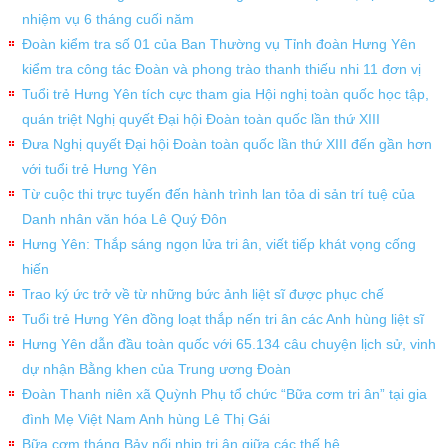
nhiệm vụ 6 tháng cuối năm
Đoàn kiểm tra số 01 của Ban Thường vụ Tỉnh đoàn Hưng Yên
kiểm tra công tác Đoàn và phong trào thanh thiếu nhi 11 đơn vị
Tuổi trẻ Hưng Yên tích cực tham gia Hội nghị toàn quốc học tập,
quán triệt Nghị quyết Đại hội Đoàn toàn quốc lần thứ XIII
Đưa Nghị quyết Đại hội Đoàn toàn quốc lần thứ XIII đến gần hơn
với tuổi trẻ Hưng Yên
Từ cuộc thi trực tuyến đến hành trình lan tỏa di sản trí tuệ của
Danh nhân văn hóa Lê Quý Đôn
Hưng Yên: Thắp sáng ngọn lửa tri ân, viết tiếp khát vọng cống
hiến
Trao ký ức trở về từ những bức ảnh liệt sĩ được phục chế
Tuổi trẻ Hưng Yên đồng loạt thắp nến tri ân các Anh hùng liệt sĩ
Hưng Yên dẫn đầu toàn quốc với 65.134 câu chuyện lịch sử, vinh
dự nhận Bằng khen của Trung ương Đoàn
Đoàn Thanh niên xã Quỳnh Phụ tổ chức “Bữa cơm tri ân” tại gia
đình Mẹ Việt Nam Anh hùng Lê Thị Gái
Bữa cơm tháng Bảy nối nhịp tri ân giữa các thế hệ