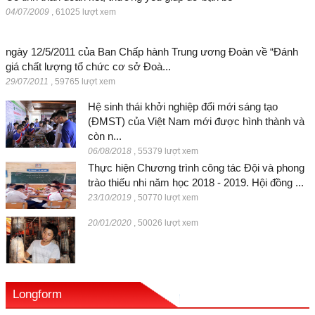
04/07/2009
,
61025 lượt xem
ngày 12/5/2011 của Ban Chấp hành Trung ương Đoàn về “Đánh
giá chất lượng tổ chức cơ sở Đoà...
29/07/2011
,
59765 lượt xem
Hệ sinh thái khởi nghiệp đổi mới sáng tạo
(ĐMST) của Việt Nam mới được hình thành và
còn n...
06/08/2018
,
55379 lượt xem
Thực hiện Chương trình công tác Đội và phong
trào thiếu nhi năm học 2018 - 2019. Hội đồng ...
23/10/2019
,
50770 lượt xem
20/01/2020
,
50026 lượt xem
Longform