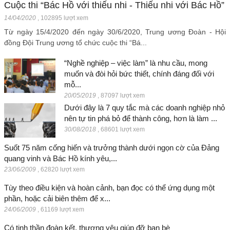
Cuộc thi “Bác Hồ với thiếu nhi - Thiếu nhi với Bác Hồ”
14/04/2020
,
102895 lượt xem
Từ ngày 15/4/2020 đến ngày 30/6/2020, Trung ương Đoàn - Hội
đồng Đội Trung ương tổ chức cuộc thi “Bá...
“Nghề nghiệp – việc làm” là nhu cầu, mong
muốn và đòi hỏi bức thiết, chính đáng đối với
mỗ...
20/05/2019
,
87097 lượt xem
Dưới đây là 7 quy tắc mà các doanh nghiệp nhỏ
nên tự tin phá bỏ để thành công, hơn là làm ...
30/08/2018
,
68601 lượt xem
Suốt 75 năm cống hiến và trưởng thành dưới ngọn cờ của Đảng
quang vinh và Bác Hồ kính yêu,...
23/06/2009
,
62820 lượt xem
Tùy theo điều kiện và hoàn cảnh, bạn đọc có thể ứng dụng một
phần, hoặc cải biên thêm để x...
24/06/2009
,
61169 lượt xem
Có tinh thần đoàn kết, thương yêu giúp đỡ bạn bè