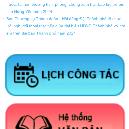
nước, tai nạn thương tích; phòng, chống xâm hại, bạo lực trẻ em
tỉnh Hưng Yên năm 2024
Ban Thường vụ Thành đoàn - Hội đồng Đội Thành phố tổ chức
Hội nghị đối thoại trực tiếp giữa đại biểu HĐND Thành phố với trẻ
em trên địa bàn Thành phố năm 2024