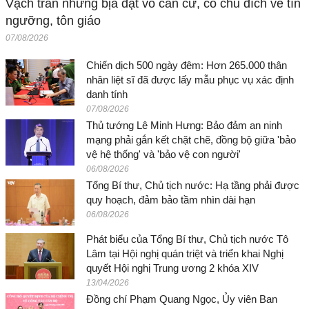
Vạch trần những bịa đặt vô căn cứ, có chủ đích về tín
ngưỡng, tôn giáo
07/08/2026
Chiến dịch 500 ngày đêm: Hơn 265.000 thân
nhân liệt sĩ đã được lấy mẫu phục vụ xác định
danh tính
07/08/2026
Thủ tướng Lê Minh Hưng: Bảo đảm an ninh
mạng phải gắn kết chặt chẽ, đồng bộ giữa 'bảo
vệ hệ thống' và 'bảo vệ con người'
06/08/2026
Tổng Bí thư, Chủ tịch nước: Hạ tầng phải được
quy hoạch, đảm bảo tầm nhìn dài hạn
06/08/2026
Phát biểu của Tổng Bí thư, Chủ tịch nước Tô
Lâm tại Hội nghị quán triệt và triển khai Nghị
quyết Hội nghị Trung ương 2 khóa XIV
13/04/2026
Đồng chí Phạm Quang Ngọc, Ủy viên Ban