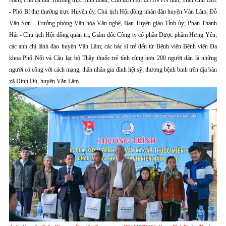
Nam, Phó Bí thư Thường trực Tỉnh đoàn, Chủ tịch Hội LHTNVN tỉnh; Trần Chu Đức
- Phó Bí thư thường trực Huyện ủy, Chủ tịch Hội đồng nhân dân huyện Văn Lâm; Đỗ
Văn Sơn - Trưởng phòng Văn hóa Văn nghệ, Ban Tuyên giáo Tỉnh ủy; Phan Thanh
Hải - Chủ tịch Hội đồng quản trị, Giám đốc Công ty cổ phần Dược phẩm Hưng Yên;
các anh chị lãnh đạo huyện Văn Lâm; các bác sĩ trẻ đến từ Bệnh viện Bệnh viện Đa
khoa Phố Nối và Câu lạc bộ Thầy thuốc trẻ tỉnh cùng hơn 200 người dân là những
người có công với cách mạng, thân nhân gia đình liệt sỹ, thương bệnh binh trên địa bàn
xã Đình Dù, huyện Văn Lâm.