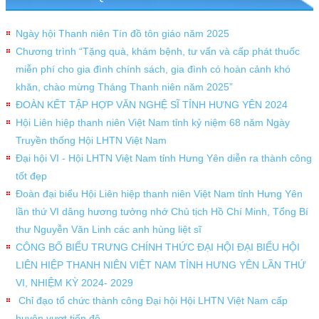
Ngày hội Thanh niên Tín đồ tôn giáo năm 2025
Chương trình “Tặng quà, khám bệnh, tư vấn và cấp phát thuốc
miễn phí cho gia đình chính sách, gia đình có hoàn cảnh khó
khăn, chào mừng Tháng Thanh niên năm 2025”
ĐOÀN KẾT TẬP HỢP VĂN NGHỆ SĨ TỈNH HƯNG YÊN 2024
Hội Liên hiệp thanh niên Việt Nam tỉnh kỷ niệm 68 năm Ngày
Truyền thống Hội LHTN Việt Nam
Đại hội VI - Hội LHTN Việt Nam tỉnh Hưng Yên diễn ra thành công
tốt đẹp
Đoàn đại biểu Hội Liên hiệp thanh niên Việt Nam tỉnh Hưng Yên
lần thứ VI dâng hương tưởng nhớ Chủ tịch Hồ Chí Minh, Tổng Bí
thư Nguyễn Văn Linh các anh hùng liệt sĩ
CÔNG BỐ BIỂU TRƯNG CHÍNH THỨC ĐẠI HỘI ĐẠI BIỂU HỘI
LIÊN HIỆP THANH NIÊN VIỆT NAM TỈNH HƯNG YÊN LẦN THỨ
VI, NHIỆM KỲ 2024- 2029
Chỉ đạo tổ chức thành công Đại hội Hội LHTN Việt Nam cấp
huyện vượt tiến độ