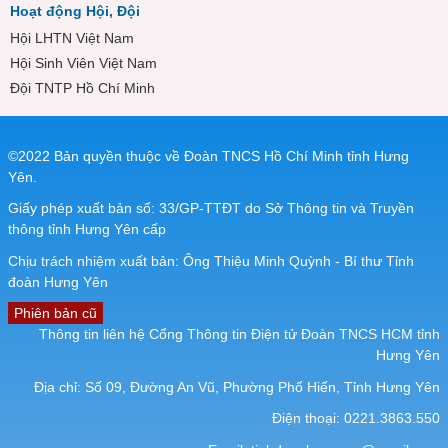
Hoạt động Hội, Đội
Hội LHTN Việt Nam
Hội Sinh Viên Việt Nam
Đội TNTP Hồ Chí Minh
©2022 Bản quyền thuộc về Đoàn TNCS Hồ Chí Minh tỉnh Hưng
Yên.
Giấy phép xuất bản số: 33/GP-TTĐT do Sở Thông tin và Truyền
thông tỉnh Hưng Yên cấp
Chịu trách nhiệm xuất bản: Ông Thiệu Minh Quỳnh - Bí thư Tỉnh
đoàn Hưng Yên
Phiên bản cũ
Thông tin liên hệ Cổng Thông tin Điện tử Đoàn TNCS HCM tỉnh
Hưng Yên
Địa chỉ: Số 09, Đường An Vũ, Phường Phố Hiến, Tỉnh Hưng Yên
Điện thoại: 0221.3863.550