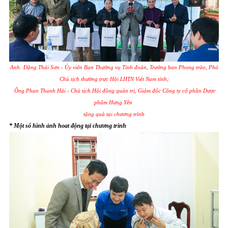
Anh: Đặng Thái Sơn - Ủy viên Ban Thường vụ Tỉnh đoàn, Trưởng ban Phong trào, Phó
Chủ tịch thường trực Hội LHTN Việt Nam tỉnh;
Ông Phan Thanh Hải - Chủ tịch Hội đồng quản trị, Giám đốc Công ty cổ phần Dược
phẩm Hưng Yên
tặng quà tại chương trình
* Một số hình ảnh hoat động tại chương trình