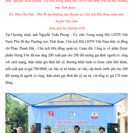
Anh
:
Nguyễn Tuấn Phong - Ủy viên Trung ương Hội LHTN Việt Nam, Phó Bí thư Thường
trực Tỉnh đoàn;
Đ/c Trần Chu Đức - Phó Bí thư thường trực Huyện ủy, Chủ tịch Hội đồng nhân dân
huyện Văn Lâm
tặng quà tại chương trình
Tại Chương trình, anh Nguyễn Tuấn Phong - Ủy viên Trung ương Hội LHTN Việt
Nam, Phó Bí thư Thường trực Tỉnh đoàn, Chủ tịch Hội LHTN Việt Nam tỉnh và đồng
chí Phan Thanh Hải - Chủ tịch Hội đồng quản trị, Giám đốc Công ty cổ phần Dược
phẩm Hưng Yên đã trao tặng 200 suất quà cho 200 đối tượng gia đình người có công
với cách mạng, thân nhân gia đình liệt sỹ, thương bệnh binh có hoàn cảnh khó khăn,
mỗi suất quà trị giá 700.000đ; các bác sỹ trẻ khám, tư vấn, cấp thuốc miễn phí cho 200
đối tượng là người có công, thân nhân gia đình liệt sỹ tại xã, với tổng trị giá 170 triệu
đồng…