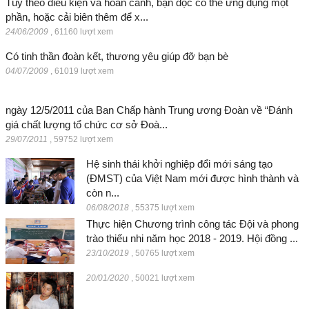
Tùy theo điều kiện và hoàn cảnh, bạn đọc có thể ứng dụng một
phần, hoặc cải biên thêm để x...
24/06/2009
,
61160 lượt xem
Có tinh thần đoàn kết, thương yêu giúp đỡ bạn bè
04/07/2009
,
61019 lượt xem
ngày 12/5/2011 của Ban Chấp hành Trung ương Đoàn về “Đánh
giá chất lượng tổ chức cơ sở Đoà...
29/07/2011
,
59752 lượt xem
Hệ sinh thái khởi nghiệp đổi mới sáng tạo
(ĐMST) của Việt Nam mới được hình thành và
còn n...
06/08/2018
,
55375 lượt xem
Thực hiện Chương trình công tác Đội và phong
trào thiếu nhi năm học 2018 - 2019. Hội đồng ...
23/10/2019
,
50765 lượt xem
20/01/2020
,
50021 lượt xem