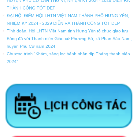
HUYỆN PHÙ CỪ LẦN THỨ VI, NHIỆM KỲ 2024- 2029 DIỄN RA
THÀNH CÔNG TỐT ĐẸP
ĐẠI HỘI ĐIỂM HỘI LHTN VIỆT NAM THÀNH PHỐ HƯNG YÊN,
NHIỆM KỲ 2024 - 2029 DIỄN RA THÀNH CÔNG TỐT ĐẸP
Tỉnh đoàn, Hội LHTN Việt Nam tỉnh Hưng Yên tổ chức giao lưu
Bóng đá với Thanh niên Giáo xứ Phương Bồ, xã Phan Sào Nam,
huyện Phù Cừ năm 2024
Chương trình “Khám, sàng lọc bệnh nhân dịp Tháng thanh niên
2024”