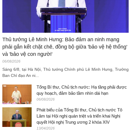
Thủ tướng Lê Minh Hưng: Bảo đảm an ninh mạng
phải gắn kết chặt chẽ, đồng bộ giữa 'bảo vệ hệ thống'
và 'bảo vệ con người'
06/08/2026
Sáng 6/8, tại Hà Nội, Thủ tướng Chính phủ Lê Minh Hưng, Trưởng
Ban Chỉ đạo An ni...
Tổng Bí thư, Chủ tịch nước: Hạ tầng phải được
quy hoạch, đảm bảo tầm nhìn dài hạn
06/08/2026
Phát biểu của Tổng Bí thư, Chủ tịch nước Tô
Lâm tại Hội nghị quán triệt và triển khai Nghị
quyết Hội nghị Trung ương 2 khóa XIV
13/04/2026