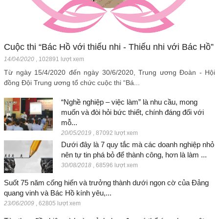
Cuộc thi “Bác Hồ với thiếu nhi - Thiếu nhi với Bác Hồ”
14/04/2020
,
102891 lượt xem
Từ ngày 15/4/2020 đến ngày 30/6/2020, Trung ương Đoàn - Hội
đồng Đội Trung ương tổ chức cuộc thi “Bá...
“Nghề nghiệp – việc làm” là nhu cầu, mong
muốn và đòi hỏi bức thiết, chính đáng đối với
mỗ...
20/05/2019
,
87092 lượt xem
Dưới đây là 7 quy tắc mà các doanh nghiệp nhỏ
nên tự tin phá bỏ để thành công, hơn là làm ...
30/08/2018
,
68596 lượt xem
Suốt 75 năm cống hiến và trưởng thành dưới ngọn cờ của Đảng
quang vinh và Bác Hồ kính yêu,...
23/06/2009
,
62805 lượt xem