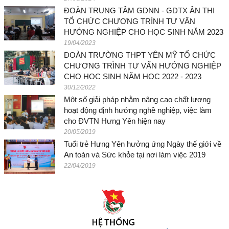
ĐOÀN TRUNG TÂM GDNN - GDTX ÂN THI
TỔ CHỨC CHƯƠNG TRÌNH TƯ VẤN
HƯỚNG NGHIỆP CHO HỌC SINH NĂM 2023
19/04/2023
ĐOÀN TRƯỜNG THPT YÊN MỸ TỔ CHỨC
CHƯƠNG TRÌNH TƯ VẤN HƯỚNG NGHIỆP
CHO HỌC SINH NĂM HỌC 2022 - 2023
30/12/2022
Một số giải pháp nhằm nâng cao chất lượng
hoạt động định hướng nghề nghiệp, việc làm
cho ĐVTN Hưng Yên hiện nay
20/05/2019
Tuổi trẻ Hưng Yên hưởng ứng Ngày thế giới về
An toàn và Sức khỏe tại nơi làm việc 2019
22/04/2019