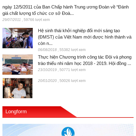
ngày 12/5/2011 của Ban Chấp hành Trung ương Đoàn về “Đánh
giá chất lượng tổ chức cơ sở Đoà...
29/07/2011
,
59766 lượt xem
Hệ sinh thái khởi nghiệp đổi mới sáng tạo
(ĐMST) của Việt Nam mới được hình thành và
còn n...
06/08/2018
,
55382 lượt xem
Thực hiện Chương trình công tác Đội và phong
trào thiếu nhi năm học 2018 - 2019. Hội đồng ...
23/10/2019
,
50771 lượt xem
20/01/2020
,
50026 lượt xem
Longform