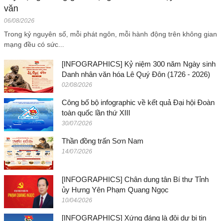
văn
06/08/2026
Trong kỷ nguyên số, mỗi phát ngôn, mỗi hành động trên không gian
mạng đều có sức...
[INFOGRAPHICS] Kỷ niệm 300 năm Ngày sinh
Danh nhân văn hóa Lê Quý Đôn (1726 - 2026)
02/08/2026
Công bố bộ infographic về kết quả Đại hội Đoàn
toàn quốc lần thứ XIII
30/07/2026
Thần đồng trấn Sơn Nam
14/07/2026
[INFOGRAPHICS] Chân dung tân Bí thư Tỉnh
ủy Hưng Yên Phạm Quang Ngọc
10/04/2026
[INFOGRAPHICS] Xứng đáng là đội dự bị tin