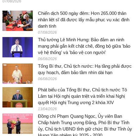
07/08/2026
Chiến dịch 500 ngày đêm: Hơn 265.000 thân
nhân liệt sĩ đã được lấy mẫu phục vụ xác định
danh tính
07/08/2026
Thủ tướng Lê Minh Hưng: Bảo đảm an ninh
mạng phải gắn kết chặt chẽ, đồng bộ giữa 'bảo
vệ hệ thống' và 'bảo vệ con người'
06/08/2026
Tổng Bí thư, Chủ tịch nước: Hạ tầng phải được
quy hoạch, đảm bảo tầm nhìn dài hạn
06/08/2026
Phát biểu của Tổng Bí thư, Chủ tịch nước Tô
Lâm tại Hội nghị quán triệt và triển khai Nghị
quyết Hội nghị Trung ương 2 khóa XIV
13/04/2026
Đồng chí Phạm Quang Ngọc, Ủy viên Ban
Chấp hành Trung ương Đảng, Phó Bí thư Tỉnh
ủy, Chủ tịch UBND tỉnh giữ chức Bí thư Tỉnh ủy
Hưng Yên nhiệm kỳ 2025 - 2030