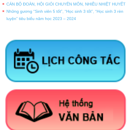
CÁN BỘ ĐOÀN, HỘI GIỎI CHUYÊN MÔN, NHIỀU NHIỆT HUYẾT
Những gương “Sinh viên 5 tốt”, “Học sinh 3 tốt”, “Học sinh 3 rèn
luyện” tiêu biểu năm học 2023 – 2024