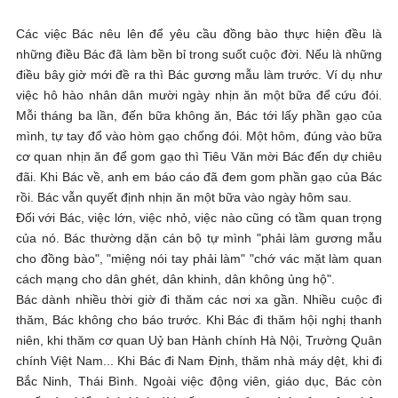
Các việc Bác nêu lên để yêu cầu đồng bào thực hiện đều là
những điều Bác đã làm bền bỉ trong suốt cuộc đời. Nếu là những
điều bây giờ mới đề ra thì Bác gương mẫu làm trước. Ví dụ như
việc hô hào nhân dân mười ngày nhịn ăn một bữa để cứu đói.
Mỗi tháng ba lần, đến bữa không ăn, Bác tới lấy phần gạo của
mình, tự tay đổ vào hòm gạo chống đói. Một hôm, đúng vào bữa
cơ quan nhịn ăn để gom gạo thì Tiêu Văn mời Bác đến dự chiêu
đãi. Khi Bác về, anh em báo cáo đã đem gom phần gạo của Bác
rồi. Bác vẫn quyết định nhịn ăn một bữa vào ngày hôm sau.
Đối với Bác, việc lớn, việc nhỏ, việc nào cũng có tầm quan trọng
của nó. Bác thường dặn cán bộ tự mình "phải làm gương mẫu
cho đồng bào", "miệng nói tay phải làm" "chớ vác mặt làm quan
cách mạng cho dân ghét, dân khinh, dân không ủng hộ".
Bác dành nhiều thời giờ đi thăm các nơi xa gần. Nhiều cuộc đi
thăm, Bác không cho báo trước. Khi Bác đi thăm hội nghị thanh
niên, khi thăm cơ quan Uỷ ban Hành chính Hà Nội, Trường Quân
chính Việt Nam... Khi Bác đi Nam Định, thăm nhà máy dệt, khi đi
Bắc Ninh, Thái Bình. Ngoài việc động viên, giáo dục, Bác còn