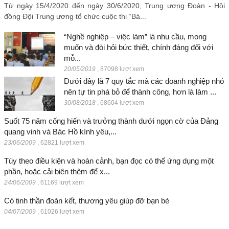
Từ ngày 15/4/2020 đến ngày 30/6/2020, Trung ương Đoàn - Hội
đồng Đội Trung ương tổ chức cuộc thi “Bá...
“Nghề nghiệp – việc làm” là nhu cầu, mong
muốn và đòi hỏi bức thiết, chính đáng đối với
mỗ...
20/05/2019
,
87098 lượt xem
Dưới đây là 7 quy tắc mà các doanh nghiệp nhỏ
nên tự tin phá bỏ để thành công, hơn là làm ...
30/08/2018
,
68604 lượt xem
Suốt 75 năm cống hiến và trưởng thành dưới ngọn cờ của Đảng
quang vinh và Bác Hồ kính yêu,...
23/06/2009
,
62821 lượt xem
Tùy theo điều kiện và hoàn cảnh, bạn đọc có thể ứng dụng một
phần, hoặc cải biên thêm để x...
24/06/2009
,
61169 lượt xem
Có tinh thần đoàn kết, thương yêu giúp đỡ bạn bè
04/07/2009
,
61026 lượt xem