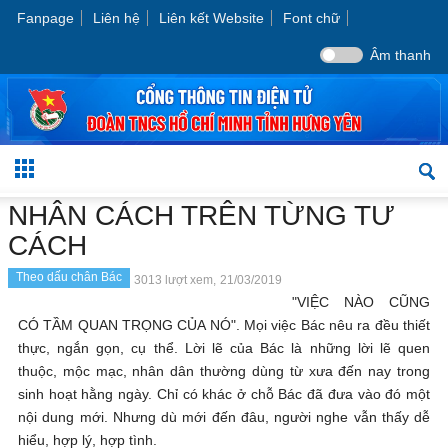
Fanpage
Liên hệ
Liên kết Website
Font chữ
Âm thanh
NHÂN CÁCH TRÊN TỪNG TƯ
CÁCH
Theo dấu chân Bác
3013 lượt xem,
21/03/2019
"VIỆC NÀO CŨNG
CÓ TẦM QUAN TRỌNG CỦA NÓ". Mọi việc Bác nêu ra đều thiết
thực, ngắn gọn, cụ thể. Lời lẽ của Bác là những lời lẽ quen
thuộc, mộc mạc, nhân dân thường dùng từ xưa đến nay trong
sinh hoạt hằng ngày. Chỉ có khác ở chỗ Bác đã đưa vào đó một
nội dung mới. Nhưng dù mới đến đâu, người nghe vẫn thấy dễ
hiểu, hợp lý, hợp tình.