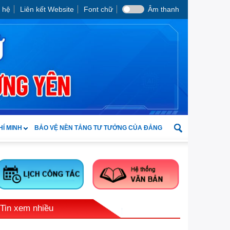
 hệ
Liên kết Website
Font chữ
Âm thanh
HÍ MINH
BẢO VỆ NỀN TẢNG TƯ TƯỞNG CỦA ĐẢNG
Tin xem nhiều