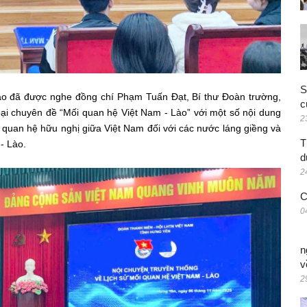
S
 Lào đã được nghe đồng chí Phạm Tuấn Đạt, Bí thư Đoàn trường,
c
oại chuyên đề “Mối quan hệ Việt Nam - Lào” với một số nội dung
2
i quan hệ hữu nghị giữa Việt Nam đối với các nước láng giềng và
T
 - Lào.
d
2
C
0
n
v
2