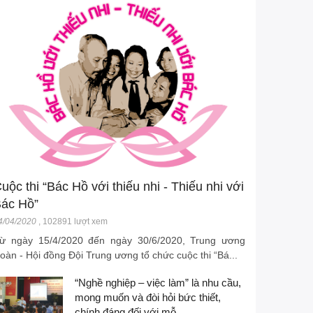
uộc thi “Bác Hồ với thiếu nhi - Thiếu nhi với
ác Hồ”
4/04/2020
,
102891 lượt xem
ừ ngày 15/4/2020 đến ngày 30/6/2020, Trung ương
oàn - Hội đồng Đội Trung ương tổ chức cuộc thi “Bá...
“Nghề nghiệp – việc làm” là nhu cầu,
mong muốn và đòi hỏi bức thiết,
chính đáng đối với mỗ...