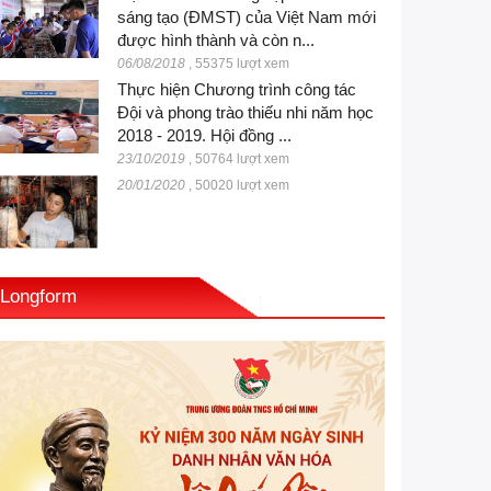
sáng tạo (ĐMST) của Việt Nam mới
được hình thành và còn n...
06/08/2018
,
55375 lượt xem
Thực hiện Chương trình công tác
Đội và phong trào thiếu nhi năm học
2018 - 2019. Hội đồng ...
23/10/2019
,
50764 lượt xem
20/01/2020
,
50020 lượt xem
Longform