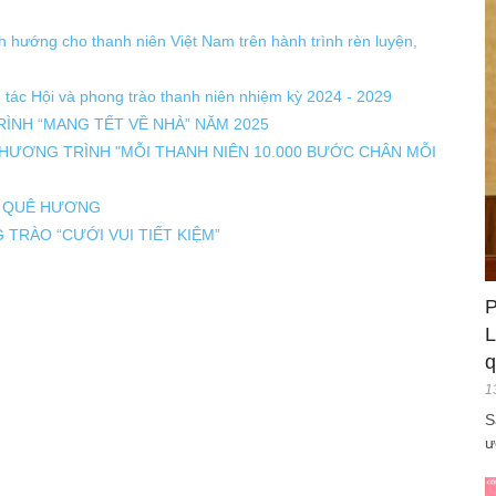
ịnh hướng cho thanh niên Việt Nam trên hành trình rèn luyện,
 tác Hội và phong trào thanh niên nhiệm kỳ 2024 - 2029
NH “MANG TẾT VỀ NHÀ” NĂM 2025
HƯƠNG TRÌNH "MỖI THANH NIÊN 10.000 BƯỚC CHÂN MỖI
U QUÊ HƯƠNG
TRÀO “CƯỚI VUI TIẾT KIỆM”
P
L
q
1
S
ư