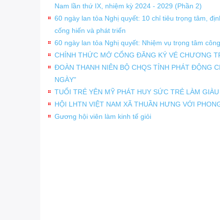
Nam lần thứ IX, nhiệm kỳ 2024 - 2029 (Phần 2)
60 ngày lan tỏa Nghị quyết: 10 chỉ tiêu trọng tâm, đ
cống hiến và phát triển
60 ngày lan tỏa Nghị quyết: Nhiệm vụ trọng tâm công
CHÍNH THỨC MỞ CỔNG ĐĂNG KÝ VÉ CHƯƠNG TRÌ
ĐOÀN THANH NIÊN BỘ CHQS TỈNH PHÁT ĐỘNG C
NGÀY"
TUỔI TRẺ YÊN MỸ PHÁT HUY SỨC TRẺ LÀM GIÀ
HỘI LHTN VIỆT NAM XÃ THUẦN HƯNG VỚI PHONG 
Gương hội viên làm kinh tế giỏi