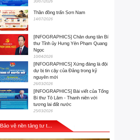
30/07/2026
Thần đồng trấn Sơn Nam
14/07/2026
[INFOGRAPHICS] Chân dung tân Bí
thư Tỉnh ủy Hưng Yên Phạm Quang
Ngọc
10/04/2026
[INFOGRAPHICS] Xứng đáng là đội
dự bị tin cậy của Đảng trong kỷ
nguyên mới
26/03/2026
[INFOGRAPHICS] Bài viết của Tổng
Bí thư Tô Lâm - Thanh niên với
tương lai đất nước
25/03/2026
Bảo vệ nền tảng tư t...