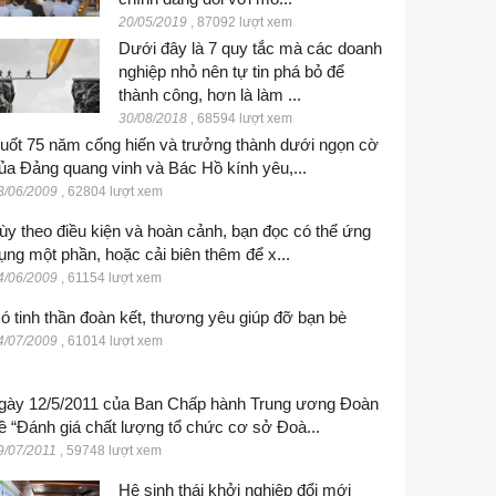
20/05/2019
,
87092 lượt xem
Dưới đây là 7 quy tắc mà các doanh
nghiệp nhỏ nên tự tin phá bỏ để
thành công, hơn là làm ...
30/08/2018
,
68594 lượt xem
uốt 75 năm cống hiến và trưởng thành dưới ngọn cờ
ủa Đảng quang vinh và Bác Hồ kính yêu,...
3/06/2009
,
62804 lượt xem
ùy theo điều kiện và hoàn cảnh, bạn đọc có thể ứng
ụng một phần, hoặc cải biên thêm để x...
4/06/2009
,
61154 lượt xem
ó tinh thần đoàn kết, thương yêu giúp đỡ bạn bè
4/07/2009
,
61014 lượt xem
gày 12/5/2011 của Ban Chấp hành Trung ương Đoàn
ề “Đánh giá chất lượng tổ chức cơ sở Đoà...
9/07/2011
,
59748 lượt xem
Hệ sinh thái khởi nghiệp đổi mới