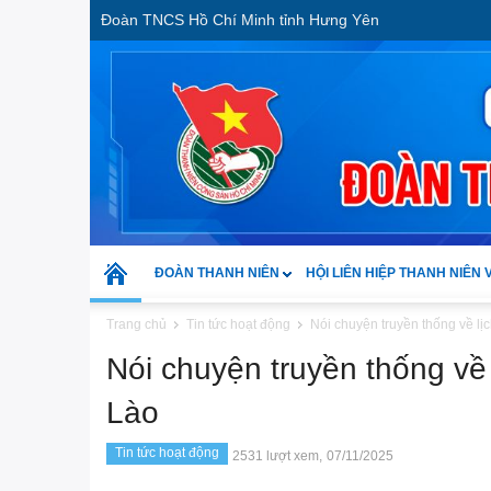
Đoàn TNCS Hồ Chí Minh tỉnh Hưng Yên
ĐOÀN THANH NIÊN
HỘI LIÊN HIỆP THANH NIÊN 
Trang chủ
Tin tức hoạt động
Nói chuyện truyền thống về lị
Nói chuyện truyền thống về
Lào
Tin tức hoạt động
2531 lượt xem,
07/11/2025