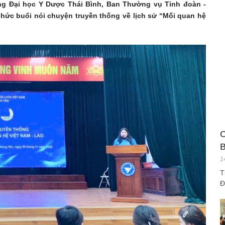
ờng Đại học Y Dược Thái Bình, Ban Thường vụ Tỉnh đoàn -
hức buổi nói chuyện truyền thống về lịch sử “Mối quan hệ
C
B
1
T
Đ