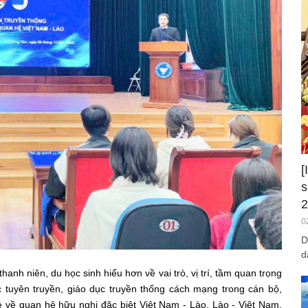
s
2
0
D
d
anh niên, du học sinh hiểu hơn về vai trò, vị trí, tầm quan trọng
 tuyên truyền, giáo dục truyền thống cách mạng trong cán bộ,
ẻ về quan hệ hữu nghị đặc biệt Việt Nam - Lào, Lào - Việt Nam.