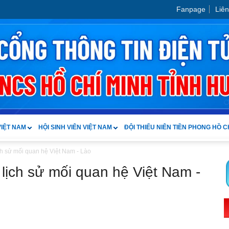
Fanpage
Liên
VIỆT NAM
HỘI SINH VIÊN VIỆT NAM
ĐỘI THIẾU NIÊN TIỀN PHONG HỒ C
ch sử mối quan hệ Việt Nam - Lào
 lịch sử mối quan hệ Việt Nam -