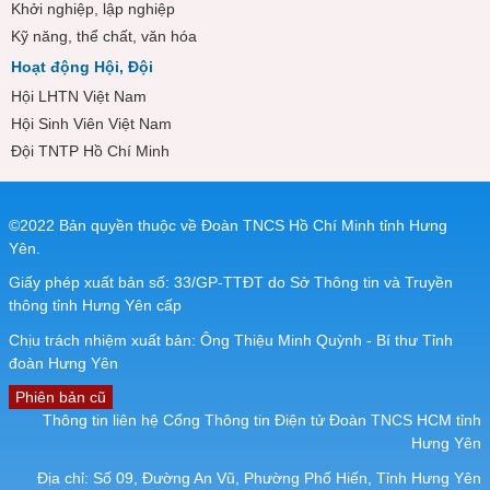
Khởi nghiệp, lập nghiệp
Kỹ năng, thể chất, văn hóa
Hoạt động Hội, Đội
Hội LHTN Việt Nam
Hội Sinh Viên Việt Nam
Đội TNTP Hồ Chí Minh
©2022 Bản quyền thuộc về Đoàn TNCS Hồ Chí Minh tỉnh Hưng
Yên.
Giấy phép xuất bản số: 33/GP-TTĐT do Sở Thông tin và Truyền
thông tỉnh Hưng Yên cấp
Chịu trách nhiệm xuất bản: Ông Thiệu Minh Quỳnh - Bí thư Tỉnh
đoàn Hưng Yên
Phiên bản cũ
Thông tin liên hệ Cổng Thông tin Điện tử Đoàn TNCS HCM tỉnh
Hưng Yên
Địa chỉ: Số 09, Đường An Vũ, Phường Phố Hiến, Tỉnh Hưng Yên