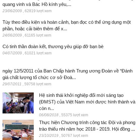
quang vinh và Bác Hồ kính yêu,...
23/06/2009
,
62819 lượt xem
Tùy theo điều kiện và hoàn cảnh, bạn đọc có thể ứng dụng một
phần, hoặc cải biên thêm để x...
24/06/2009
,
61165 lượt xem
Có tinh thần đoàn kết, thương yêu giúp đỡ bạn bè
04/07/2009
,
61021 lượt xem
ngày 12/5/2011 của Ban Chấp hành Trung ương Đoàn về “Đánh
giá chất lượng tổ chức cơ sở Đoà...
29/07/2011
,
59758 lượt xem
Hệ sinh thái khởi nghiệp đổi mới sáng tạo
(ĐMST) của Việt Nam mới được hình thành và
còn n...
06/08/2018
,
55375 lượt xem
Thực hiện Chương trình công tác Đội và phong
trào thiếu nhi năm học 2018 - 2019. Hội đồng ...
23/10/2019
,
50767 lượt xem