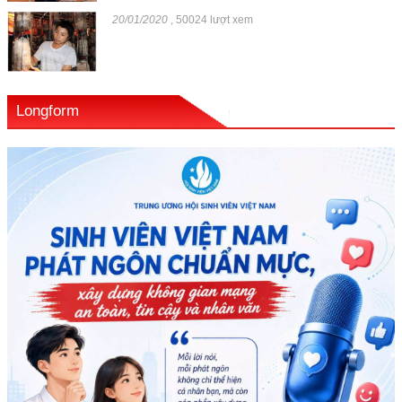
20/01/2020
,
50024 lượt xem
Longform