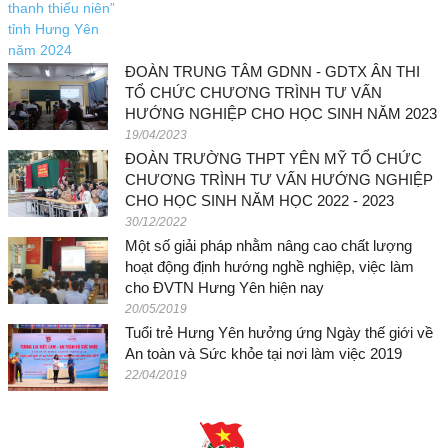
ĐOÀN TRUNG TÂM GDNN - GDTX ÂN THI
TỔ CHỨC CHƯƠNG TRÌNH TƯ VẤN
HƯỚNG NGHIỆP CHO HỌC SINH NĂM 2023
19/04/2023
ĐOÀN TRƯỜNG THPT YÊN MỸ TỔ CHỨC
CHƯƠNG TRÌNH TƯ VẤN HƯỚNG NGHIỆP
CHO HỌC SINH NĂM HỌC 2022 - 2023
30/12/2022
Một số giải pháp nhằm nâng cao chất lượng
hoạt động định hướng nghề nghiệp, việc làm
cho ĐVTN Hưng Yên hiện nay
20/05/2019
Tuổi trẻ Hưng Yên hưởng ứng Ngày thế giới về
An toàn và Sức khỏe tại nơi làm việc 2019
22/04/2019