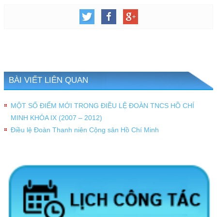
BÀI VIẾT LIÊN QUAN
MỘT SỐ ĐIỂM MỚI TRONG ĐIỀU LỆ ĐOÀN TNCS HỒ CHÍ
MINH KHÓA IX (2007 – 2012)
Điều lệ Đoàn Thanh niên Cộng sản Hồ Chí Minh