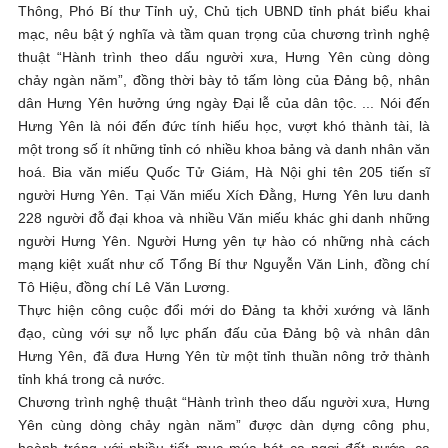
Thông, Phó Bí thư­ Tỉnh uỷ, Chủ tịch UBND tỉnh phát biểu khai
mạc, nêu bật ý nghĩa và tầm quan trọng của chương trình nghệ
thuật “Hành trình theo dấu người xưa, Hưng Yên cùng dòng
chảy ngàn năm”, đồng thời bày tỏ tấm lòng của Đảng bộ, nhân
dân Hưng Yên hưởng ứng ngày Đại lễ của dân tộc. ... Nói đến
Hưng Yên là nói đến đức tính hiếu học, vượt khó thành tài, là
một trong số ít những tỉnh có nhiều khoa bảng và danh nhân văn
hoá. Bia văn miếu Quốc Tử Giám, Hà Nội ghi tên 205 tiến sĩ
người Hưng Yên. Tại Văn miếu Xích Đằng, Hưng Yên lưu danh
228 người đỗ đại khoa và nhiều Văn miếu khác ghi danh những
người Hưng Yên. Người Hưng yên tự hào có những nhà cách
mạng kiệt xuất như cố Tổng Bí thư Nguyễn Văn Linh, đồng chí
Tô Hiệu, đồng chí Lê Văn Lương.
Thực hiện công cuộc đổi mới do Đảng ta khởi xướng và lãnh
đạo, cùng với sự nỗ lực phấn đấu của Đảng bộ và nhân dân
Hưng Yên, đã đưa Hưng Yên từ một tỉnh thuần nông trở thành
tỉnh khá trong cả nước.
Chương trình nghệ thuật “Hành trình theo dấu người xưa, Hưng
Yên cùng dòng chảy ngàn năm” được dàn dựng công phu,
hoành tráng với nhiều tiết mục múa hát ca ngợi đất nước, ca