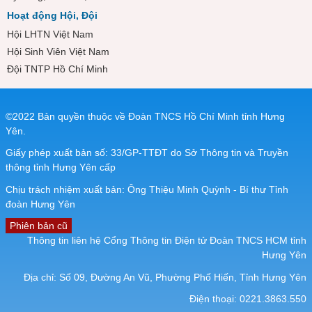
Hoạt động Hội, Đội
Hội LHTN Việt Nam
Hội Sinh Viên Việt Nam
Đội TNTP Hồ Chí Minh
©2022 Bản quyền thuộc về Đoàn TNCS Hồ Chí Minh tỉnh Hưng
Yên.
Giấy phép xuất bản số: 33/GP-TTĐT do Sở Thông tin và Truyền
thông tỉnh Hưng Yên cấp
Chịu trách nhiệm xuất bản: Ông Thiệu Minh Quỳnh - Bí thư Tỉnh
đoàn Hưng Yên
Phiên bản cũ
Thông tin liên hệ Cổng Thông tin Điện tử Đoàn TNCS HCM tỉnh
Hưng Yên
Địa chỉ: Số 09, Đường An Vũ, Phường Phố Hiến, Tỉnh Hưng Yên
Điện thoại: 0221.3863.550