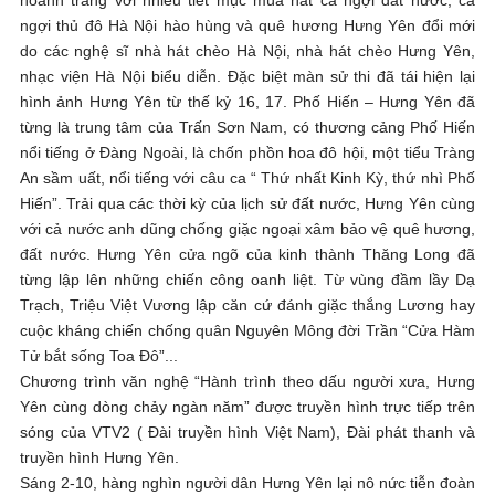
ngợi thủ đô Hà Nội hào hùng và quê hương Hưng Yên đổi mới
do các nghệ sĩ nhà hát chèo Hà Nội, nhà hát chèo Hưng Yên,
nhạc viện Hà Nội biểu diễn. Đặc biệt màn sử thi đã tái hiện lại
hình ảnh Hưng Yên từ thế kỷ 16, 17. Phố Hiến – Hưng Yên đã
từng là trung tâm của Trấn Sơn Nam, có thương cảng Phố Hiến
nổi tiếng ở Đàng Ngoài, là chốn phồn hoa đô hội, một tiểu Tràng
An sầm uất, nổi tiếng với câu ca “ Thứ nhất Kinh Kỳ, thứ nhì Phố
Hiến”. Trải qua các thời kỳ của lịch sử đất nước, Hưng Yên cùng
với cả nước anh dũng chống giặc ngoại xâm bảo vệ quê hương,
đất nước. Hưng Yên cửa ngõ của kinh thành Thăng Long đã
từng lập lên những chiến công oanh liệt. Từ vùng đầm lầy Dạ
Trạch, Triệu Việt Vương lập căn cứ đánh giặc thắng Lương hay
cuộc kháng chiến chống quân Nguyên Mông đời Trần “Cửa Hàm
Tử bắt sống Toa Đô”...
Chương trình văn nghệ “Hành trình theo dấu người xưa, Hưng
Yên cùng dòng chảy ngàn năm” được truyền hình trực tiếp trên
sóng của VTV2 ( Đài truyền hình Việt Nam), Đài phát thanh và
truyền hình Hưng Yên.
Sáng 2-10, hàng nghìn người dân Hưng Yên lại nô nức tiễn đoàn