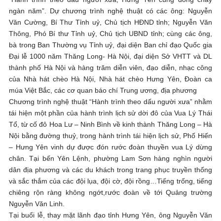
ngàn năm”. Dự chương trình nghệ thuật có các ông: Nguyễn
Văn Cường, Bí Thư Tỉnh uỷ, Chủ tịch HĐND tỉnh; Nguyễn Văn
Thông, Phó Bí thư­ Tỉnh uỷ, Chủ tịch UBND tỉnh; cùng các ông,
bà trong Ban Thường vụ Tỉnh uỷ, đại diện Ban chỉ đạo Quốc gia
Đại lễ 1000 năm Thăng Long- Hà Nội, đại diện Sở VHTT và DL
thành phố Hà Nội và hàng trăm diễn viên, đạo diễn, nhạc công
của Nhà hát chèo Hà Nội, Nhà hát chèo Hưng Yên, Đoàn ca
múa Việt Bắc, các cơ quan báo chí Trung ương, địa phương
Chương trình nghệ thuật “Hành trình theo dấu người xưa” nhằm
tái hiện một phần của hành trình lịch sử dời đô của Vua Lý Thái
Tổ, từ cố đô Hoa Lư – Ninh Bình về kinh thành Thăng Long – Hà
Nội bằng đường thuỷ, trong hành trình tái hiện lịch sử, Phố Hiến
– Hưng Yên vinh dự được đón rước đoàn thuyền vua Lý dừng
chân. Tại bến Yên Lệnh, phường Lam Sơn hàng nghìn người
dân địa phương và các du khách trong trang phục truyền thống
và sắc thắm của các đội lụa, đội cờ, đội rồng…Tiếng trống, tiếng
chiêng rộn ràng không ngớt,rước đoàn về tới Quảng trường
Nguyễn Văn Linh.
Tại buổi lễ, thay mặt lãnh đạo tỉnh Hưng Yên, ông Nguyễn Văn