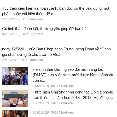
Tùy theo điều kiện và hoàn cảnh, bạn đọc có thể ứng dụng một
phần, hoặc cải biên thêm để x...
24/06/2009
,
61164 lượt xem
Có tinh thần đoàn kết, thương yêu giúp đỡ bạn bè
04/07/2009
,
61021 lượt xem
ngày 12/5/2011 của Ban Chấp hành Trung ương Đoàn về “Đánh
giá chất lượng tổ chức cơ sở Đoà...
29/07/2011
,
59758 lượt xem
Hệ sinh thái khởi nghiệp đổi mới sáng tạo
(ĐMST) của Việt Nam mới được hình thành và
còn n...
06/08/2018
,
55375 lượt xem
Thực hiện Chương trình công tác Đội và phong
trào thiếu nhi năm học 2018 - 2019. Hội đồng ...
23/10/2019
,
50767 lượt xem
20/01/2020
,
50024 lượt xem