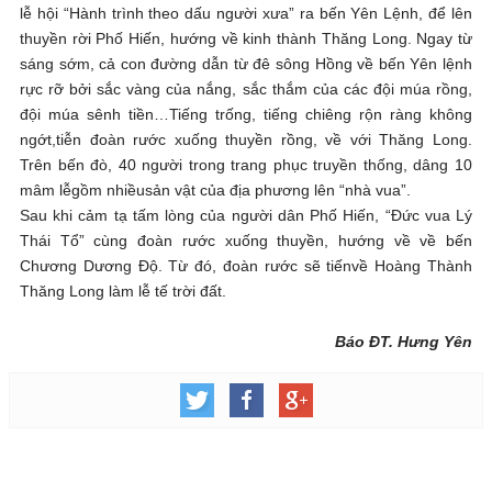
lễ hội “Hành trình theo dấu người xưa” ra bến Yên Lệnh, để lên
thuyền rời Phố Hiến, hướng về kinh thành Thăng Long. Ngay từ
sáng sớm, cả con đường dẫn từ đê sông Hồng về bến Yên lệnh
rực rỡ bởi sắc vàng của nắng, sắc thắm của các đội múa rồng,
đội múa sênh tiền…Tiếng trống, tiếng chiêng rộn ràng không
ngớt,tiễn đoàn rước xuống thuyền rồng, về với Thăng Long.
Trên bến đò, 40 người trong trang phục truyền thống, dâng 10
mâm lễgồm nhiềusản vật của địa phương lên “nhà vua”.
Sau khi cảm tạ tấm lòng của người dân Phố Hiến, “Đức vua Lý
Thái Tổ” cùng đoàn rước xuống thuyền, hướng về về bến
Chương Dương Độ. Từ đó, đoàn rước sẽ tiếnvề Hoàng Thành
Thăng Long làm lễ tế trời đất.
Báo ĐT. Hưng Yên