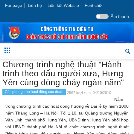
Fanpage
Liên hệ
Liên kết Website
Font chữ
Âm thanh
Chương trình nghệ thuật “Hành
trình theo dấu người xưa, Hưng
Yên cùng dòng chảy ngàn năm"
Các phong trào hoạt động của đoàn
2567 lượt xem,
04/10/2010
Nằm
trong chương trình các hoạt động hướng về Đại lễ kỷ niệm 1000
năm Thăng Long – Hà Nội. Tối 1.10, tại Quảng trường Nguyễn
Văn Linh, thành phố Hưng Yên, UBND tỉnh Hưng Yên phối hợp
với UBND thành phố Hà Nội tổ chức chương trình nghệ thuật
“Hành trình theo dấu người xưa, Hưng Yên cùng dòng chảy