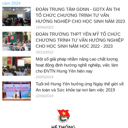
ĐOÀN TRUNG TÂM GDNN - GDTX ÂN THI
TỔ CHỨC CHƯƠNG TRÌNH TƯ VẤN
HƯỚNG NGHIỆP CHO HỌC SINH NĂM 2023
19/04/2023
ĐOÀN TRƯỜNG THPT YÊN MỸ TỔ CHỨC
CHƯƠNG TRÌNH TƯ VẤN HƯỚNG NGHIỆP
CHO HỌC SINH NĂM HỌC 2022 - 2023
30/12/2022
Một số giải pháp nhằm nâng cao chất lượng
hoạt động định hướng nghề nghiệp, việc làm
cho ĐVTN Hưng Yên hiện nay
20/05/2019
Tuổi trẻ Hưng Yên hưởng ứng Ngày thế giới về
An toàn và Sức khỏe tại nơi làm việc 2019
22/04/2019