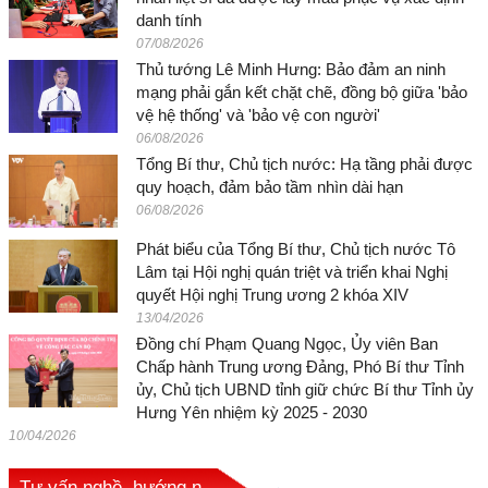
danh tính
07/08/2026
Thủ tướng Lê Minh Hưng: Bảo đảm an ninh
mạng phải gắn kết chặt chẽ, đồng bộ giữa 'bảo
vệ hệ thống' và 'bảo vệ con người'
06/08/2026
Tổng Bí thư, Chủ tịch nước: Hạ tầng phải được
quy hoạch, đảm bảo tầm nhìn dài hạn
06/08/2026
Phát biểu của Tổng Bí thư, Chủ tịch nước Tô
Lâm tại Hội nghị quán triệt và triển khai Nghị
quyết Hội nghị Trung ương 2 khóa XIV
13/04/2026
Đồng chí Phạm Quang Ngọc, Ủy viên Ban
Chấp hành Trung ương Đảng, Phó Bí thư Tỉnh
ủy, Chủ tịch UBND tỉnh giữ chức Bí thư Tỉnh ủy
Hưng Yên nhiệm kỳ 2025 - 2030
10/04/2026
Tư vấn nghề, hướng n...