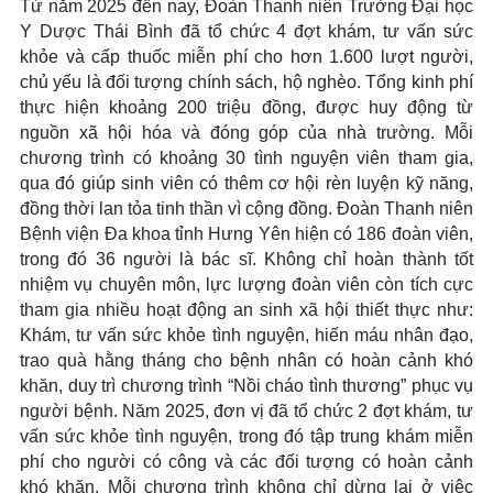
Từ năm 2025 đến nay, Đoàn Thanh niên Trường Đại học
Y Dược Thái Bình đã tổ chức 4 đợt khám, tư vấn sức
khỏe và cấp thuốc miễn phí cho hơn 1.600 lượt người,
chủ yếu là đối tượng chính sách, hộ nghèo. Tổng kinh phí
thực hiện khoảng 200 triệu đồng, được huy động từ
nguồn xã hội hóa và đóng góp của nhà trường. Mỗi
chương trình có khoảng 30 tình nguyện viên tham gia,
qua đó giúp sinh viên có thêm cơ hội rèn luyện kỹ năng,
đồng thời lan tỏa tinh thần vì cộng đồng. Đoàn Thanh niên
Bệnh viện Đa khoa tỉnh Hưng Yên hiện có 186 đoàn viên,
trong đó 36 người là bác sĩ. Không chỉ hoàn thành tốt
nhiệm vụ chuyên môn, lực lượng đoàn viên còn tích cực
tham gia nhiều hoạt động an sinh xã hội thiết thực như:
Khám, tư vấn sức khỏe tình nguyện, hiến máu nhân đạo,
trao quà hằng tháng cho bệnh nhân có hoàn cảnh khó
khăn, duy trì chương trình “Nồi cháo tình thương” phục vụ
người bệnh. Năm 2025, đơn vị đã tổ chức 2 đợt khám, tư
vấn sức khỏe tình nguyện, trong đó tập trung khám miễn
phí cho người có công và các đối tượng có hoàn cảnh
khó khăn. Mỗi chương trình không chỉ dừng lại ở việc