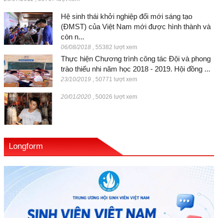
Hệ sinh thái khởi nghiệp đổi mới sáng tạo
(ĐMST) của Việt Nam mới được hình thành và
còn n...
06/08/2018
,
55382 lượt xem
Thực hiện Chương trình công tác Đội và phong
trào thiếu nhi năm học 2018 - 2019. Hội đồng ...
23/10/2019
,
50771 lượt xem
20/01/2020
,
50026 lượt xem
Longform