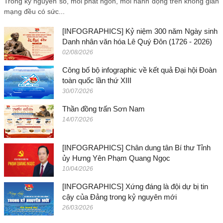
Trong kỷ nguyên số, mỗi phát ngôn, mỗi hành động trên không gian
mạng đều có sức...
[INFOGRAPHICS] Kỷ niệm 300 năm Ngày sinh
Danh nhân văn hóa Lê Quý Đôn (1726 - 2026)
02/08/2026
Công bố bộ infographic về kết quả Đại hội Đoàn
toàn quốc lần thứ XIII
30/07/2026
Thần đồng trấn Sơn Nam
14/07/2026
[INFOGRAPHICS] Chân dung tân Bí thư Tỉnh
ủy Hưng Yên Phạm Quang Ngọc
10/04/2026
[INFOGRAPHICS] Xứng đáng là đội dự bị tin
cậy của Đảng trong kỷ nguyên mới
26/03/2026