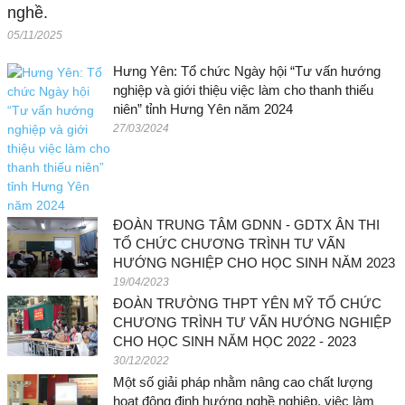
nghề.
05/11/2025
Hưng Yên: Tổ chức Ngày hội “Tư vấn hướng
nghiệp và giới thiệu việc làm cho thanh thiếu
niên” tỉnh Hưng Yên năm 2024
27/03/2024
ĐOÀN TRUNG TÂM GDNN - GDTX ÂN THI
TỔ CHỨC CHƯƠNG TRÌNH TƯ VẤN
HƯỚNG NGHIỆP CHO HỌC SINH NĂM 2023
19/04/2023
ĐOÀN TRƯỜNG THPT YÊN MỸ TỔ CHỨC
CHƯƠNG TRÌNH TƯ VẤN HƯỚNG NGHIỆP
CHO HỌC SINH NĂM HỌC 2022 - 2023
30/12/2022
Một số giải pháp nhằm nâng cao chất lượng
hoạt động định hướng nghề nghiệp, việc làm