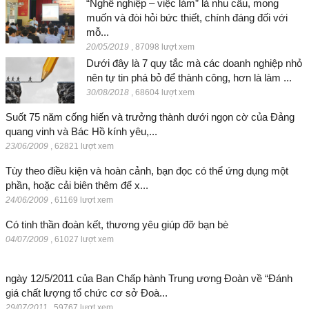
“Nghề nghiệp – việc làm” là nhu cầu, mong
muốn và đòi hỏi bức thiết, chính đáng đối với
mỗ...
20/05/2019
,
87098 lượt xem
Dưới đây là 7 quy tắc mà các doanh nghiệp nhỏ
nên tự tin phá bỏ để thành công, hơn là làm ...
30/08/2018
,
68604 lượt xem
Suốt 75 năm cống hiến và trưởng thành dưới ngọn cờ của Đảng
quang vinh và Bác Hồ kính yêu,...
23/06/2009
,
62821 lượt xem
Tùy theo điều kiện và hoàn cảnh, bạn đọc có thể ứng dụng một
phần, hoặc cải biên thêm để x...
24/06/2009
,
61169 lượt xem
Có tinh thần đoàn kết, thương yêu giúp đỡ bạn bè
04/07/2009
,
61027 lượt xem
ngày 12/5/2011 của Ban Chấp hành Trung ương Đoàn về “Đánh
giá chất lượng tổ chức cơ sở Đoà...
29/07/2011
,
59767 lượt xem