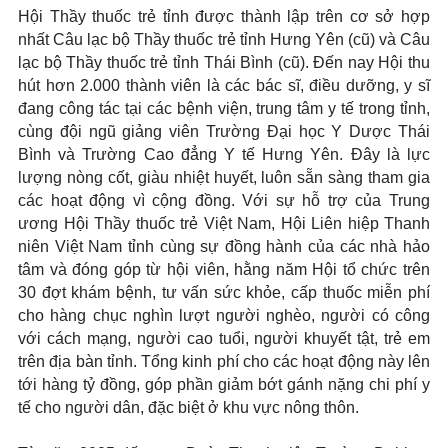
Hội Thầy thuốc trẻ tỉnh được thành lập trên cơ sở hợp
nhất Câu lạc bộ Thầy thuốc trẻ tỉnh Hưng Yên (cũ) và Câu
lạc bộ Thầy thuốc trẻ tỉnh Thái Bình (cũ). Đến nay Hội thu
hút hơn 2.000 thành viên là các bác sĩ, điều dưỡng, y sĩ
đang công tác tại các bệnh viện, trung tâm y tế trong tỉnh,
cùng đội ngũ giảng viên Trường Đại học Y Dược Thái
Bình và Trường Cao đẳng Y tế Hưng Yên. Đây là lực
lượng nòng cốt, giàu nhiệt huyết, luôn sẵn sàng tham gia
các hoạt động vì cộng đồng. Với sự hỗ trợ của Trung
ương Hội Thầy thuốc trẻ Việt Nam, Hội Liên hiệp Thanh
niên Việt Nam tỉnh cùng sự đồng hành của các nhà hảo
tâm và đóng góp từ hội viên, hằng năm Hội tổ chức trên
30 đợt khám bệnh, tư vấn sức khỏe, cấp thuốc miễn phí
cho hàng chục nghìn lượt người nghèo, người có công
với cách mạng, người cao tuổi, người khuyết tật, trẻ em
trên địa bàn tỉnh. Tổng kinh phí cho các hoạt động này lên
tới hàng tỷ đồng, góp phần giảm bớt gánh nặng chi phí y
tế cho người dân, đặc biệt ở khu vực nông thôn.