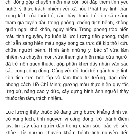
chỉ đóng góp chuyên môn mà còn bồi đắp thêm tình yêu
nghề, ý thức trách nhiệm với xã hội. Phát huy tinh thần
xung kích của tuổi trẻ, các thầy thuốc trẻ còn sẵn sàng
tham gia tuyến đầu trong phòng, chống dịch bệnh, không
quản ngại khó khăn, nguy hiểm. Trong phong trào hiến
máu tình nguyện, họ luôn là lực lượng tiên phong, thậm
chí sẵn sàng hiến máu ngay trong ca trực để kịp thời cứu
chữa người bệnh. Hình ảnh những y, bác sĩ vừa làm
nhiệm vụ chuyên môn, vừa tham gia hiến máu cứu người
đã trở nên quen thuộc, góp phần khơi dậy nhân văn sâu
sắc trong cộng đồng. Cùng với đó, tuổi trẻ ngành y tế tỉnh
còn tích cực học tập và làm theo tư tưởng, đạo đức,
phong cách Hồ Chí Minh; gương mẫu thực hiện quy tắc
ứng xử, nâng cao y đức, xây dựng hình ảnh người thầy
thuốc tận tâm, trách nhiệm...
Lực lượng thầy thuốc trẻ đang từng bước khẳng định vai
trò xung kích, tình nguyện vì cộng đồng, trở thành điểm
tựa tin cậy của người dân trong chăm sóc, bảo vệ sức
khỏe. Từ những chuyến khám bệnh tình nguyện đến