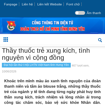
Fanpage
Liên hệ
Liên kết Website
Font chữ
Âm thanh
Thầy thuốc trẻ xung kích, tình
nguyện vì cộng đồng
Đại hội lần thứ I Hội LHTN Việt Nam tỉnh Hưng Yên
467 lượt xem,
10/06/2026
Khoác trên mình màu áo xanh tình nguyện của đoàn
thanh niên và tấm áo blouse trắng, những thầy thuốc
trẻ của ngành y tế tỉnh đang từng ngày phát huy tinh
thần xung kích, trách nhiệm và lòng nhân ái trong
công tác chăm sóc, bảo vệ sức khỏe Nhân dân.