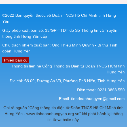
©2022 Bản quyền thuộc về Đoàn TNCS Hồ Chí Minh tỉnh Hưng
Yên.
Giấy phép xuất bản số: 33/GP-TTĐT do Sở Thông tin và Truyền
thông tỉnh Hưng Yên cấp
Chịu trách nhiệm xuất bản: Ông Thiệu Minh Quỳnh - Bí thư Tỉnh
đoàn Hưng Yên
Phiên bản cũ
Thông tin liên hệ Cổng Thông tin Điện tử Đoàn TNCS HCM tỉnh
Hưng Yên
Địa chỉ: Số 09, Đường An Vũ, Phường Phố Hiến, Tỉnh Hưng Yên
Điện thoại: 0221.3863.550
Email:
tinhdoanhungyen@gmail.com
Ghi rõ nguồn “Cổng thông tin điện tử Đoàn TNCS Hồ Chí Mình tỉnh
Hưng Yên - www.tinhdoanhungyen.org.vn” khi phát hành lại thông
tin từ website này.