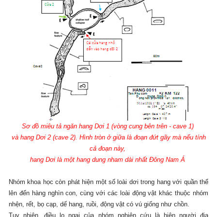
Sơ đồ miêu tả ngăn hang Dơi 1 (vòng cung bên trên - cave 1)
và hang Dơi 2 (cave 2).
Hình tròn ở giữa là đoạn đứt gãy mà nếu tính
cả đoạn này,
hang Dơi là một hang dung nham dài nhất Đông Nam Á
Nhóm khoa học còn phát hiện một số loài dơi trong hang với quần thể
lên đến hàng nghìn con, cùng với các loài động vật khác thuộc nhóm
nhện, rết, bọ cạp, dế hang, ruồi, động vật có vú giống như chồn.
Tuy nhiên, điều lo ngại của nhóm nghiên cứu là hiện người địa