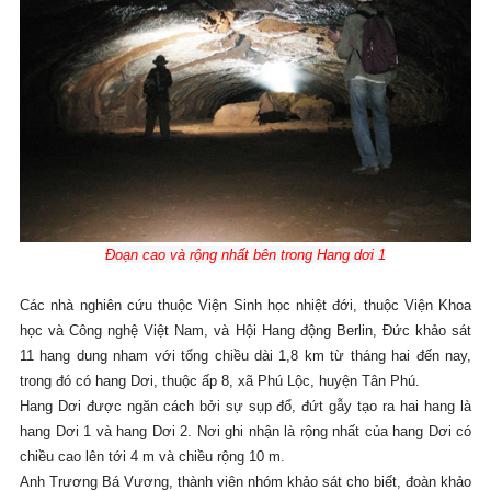
Đoạn cao và rộng nhất bên trong Hang dơi 1
Các nhà nghiên cứu thuộc Viện Sinh học nhiệt đới, thuộc Viện Khoa
học và Công nghệ Việt Nam, và Hội Hang động Berlin, Đức khảo sát
11 hang dung nham với tổng chiều dài 1,8 km từ tháng hai đến nay,
trong đó có hang Dơi, thuộc ấp 8, xã Phú Lộc, huyện Tân Phú.
Hang Dơi được ngăn cách bởi sự sụp đổ, đứt gẫy tạo ra hai hang là
hang Dơi 1 và hang Dơi 2. Nơi ghi nhận là rộng nhất của hang Dơi có
chiều cao lên tới 4 m và chiều rộng 10 m.
Anh Trương Bá Vương, thành viên nhóm khảo sát cho biết, đoàn khảo