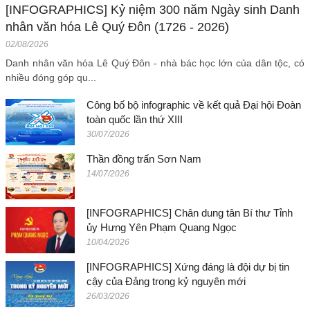
[INFOGRAPHICS] Kỷ niệm 300 năm Ngày sinh Danh
nhân văn hóa Lê Quý Đôn (1726 - 2026)
02/08/2026
Danh nhân văn hóa Lê Quý Đôn - nhà bác học lớn của dân tộc, có
nhiều đóng góp qu...
Công bố bộ infographic về kết quả Đại hội Đoàn
toàn quốc lần thứ XIII
30/07/2026
Thần đồng trấn Sơn Nam
14/07/2026
[INFOGRAPHICS] Chân dung tân Bí thư Tỉnh
ủy Hưng Yên Phạm Quang Ngọc
10/04/2026
[INFOGRAPHICS] Xứng đáng là đội dự bị tin
cậy của Đảng trong kỷ nguyên mới
26/03/2026