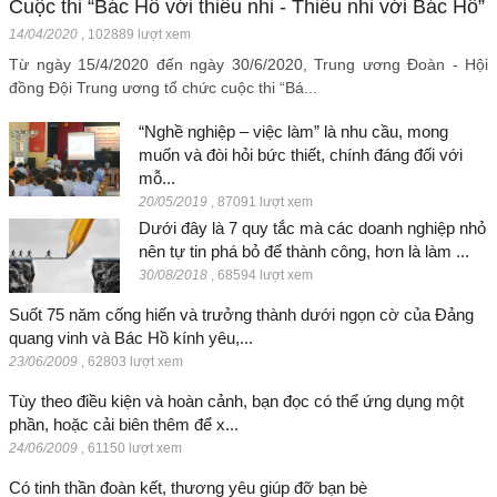
Cuộc thi “Bác Hồ với thiếu nhi - Thiếu nhi với Bác Hồ”
14/04/2020
,
102889 lượt xem
Từ ngày 15/4/2020 đến ngày 30/6/2020, Trung ương Đoàn - Hội
đồng Đội Trung ương tổ chức cuộc thi “Bá...
“Nghề nghiệp – việc làm” là nhu cầu, mong
muốn và đòi hỏi bức thiết, chính đáng đối với
mỗ...
20/05/2019
,
87091 lượt xem
Dưới đây là 7 quy tắc mà các doanh nghiệp nhỏ
nên tự tin phá bỏ để thành công, hơn là làm ...
30/08/2018
,
68594 lượt xem
Suốt 75 năm cống hiến và trưởng thành dưới ngọn cờ của Đảng
quang vinh và Bác Hồ kính yêu,...
23/06/2009
,
62803 lượt xem
Tùy theo điều kiện và hoàn cảnh, bạn đọc có thể ứng dụng một
phần, hoặc cải biên thêm để x...
24/06/2009
,
61150 lượt xem
Có tinh thần đoàn kết, thương yêu giúp đỡ bạn bè