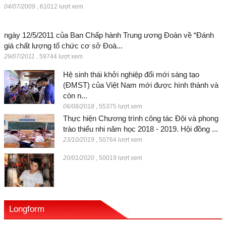
04/07/2009
,
61012 lượt xem
ngày 12/5/2011 của Ban Chấp hành Trung ương Đoàn về “Đánh
giá chất lượng tổ chức cơ sở Đoà...
29/07/2011
,
59744 lượt xem
Hệ sinh thái khởi nghiệp đổi mới sáng tạo
(ĐMST) của Việt Nam mới được hình thành và
còn n...
06/08/2018
,
55375 lượt xem
Thực hiện Chương trình công tác Đội và phong
trào thiếu nhi năm học 2018 - 2019. Hội đồng ...
23/10/2019
,
50764 lượt xem
20/01/2020
,
50019 lượt xem
Longform