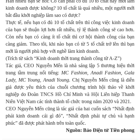
Hẳn nhiều bạn sẽ hỏi: Có cần phải có đủ 10 tố chất này mới làm
kinh doanh được không? 10 tố chất là quá nhiều, một người mới
bắt đầu khởi nghiệp làm sao có được?
Thực tế, nếu bạn có đủ 10 tố chất trên thì công việc kinh doanh
của bạn sẽ thuận lợi hơn rất nhiều, tỷ lệ thành công sẽ cao hơn.
Còn nếu bạn có càng ít tố chất thì cơ hội thành công của bạn
càng giảm. Theo tôi, khi nào bạn có từ 5 tố chất trở lên thì bạn
mới là người phù hợp với nghề làm kinh doanh.
(Trích từ sách “Kinh doanh thời trang thành công từ A-Z”)
Tác giả, CEO Nguyễn Mến là nhà sáng lập 5 thương hiệu thời
trang tầm trung nổi tiếng:
MC Fashion, Anadi Fashion, Gala
Lady, MC Young, Anadi Young.
Chị Nguyễn Mến cũng là diễn
giả được yêu thích của chuỗi chương trình hội thảo về khởi
nghiệp do Đoàn TNCS Hồ Chí Minh và Hội Liên hiệp Thanh
Niên Việt Nam các tỉnh thành tổ chức trong năm 2020 và 2021.
CEO Nguyễn Mến cũng là tác giả của hai cuốn sách “Nhất định
phải kinh doanh cái gì đó”, “Nhất định phải tự chủ và hạnh
phúc” đã được phát hành trên toàn quốc.
Nguồn: Báo Điện tử Tiền phong