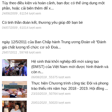
Tùy theo điều kiện và hoàn cảnh, bạn đọc có thể ứng dụng một
phần, hoặc cải biên thêm để x...
24/06/2009
,
61154 lượt xem
Có tinh thần đoàn kết, thương yêu giúp đỡ bạn bè
04/07/2009
,
61014 lượt xem
ngày 12/5/2011 của Ban Chấp hành Trung ương Đoàn về “Đánh
giá chất lượng tổ chức cơ sở Đoà...
29/07/2011
,
59748 lượt xem
Hệ sinh thái khởi nghiệp đổi mới sáng tạo
(ĐMST) của Việt Nam mới được hình thành và
còn n...
06/08/2018
,
55375 lượt xem
Thực hiện Chương trình công tác Đội và phong
trào thiếu nhi năm học 2018 - 2019. Hội đồng ...
23/10/2019
,
50764 lượt xem
20/01/2020
,
50020 lượt xem