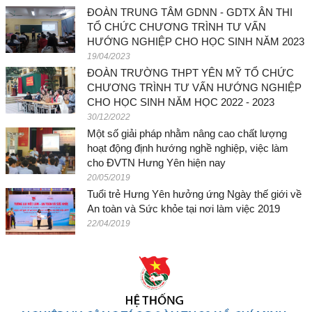
ĐOÀN TRUNG TÂM GDNN - GDTX ÂN THI
TỔ CHỨC CHƯƠNG TRÌNH TƯ VẤN
HƯỚNG NGHIỆP CHO HỌC SINH NĂM 2023
19/04/2023
ĐOÀN TRƯỜNG THPT YÊN MỸ TỔ CHỨC
CHƯƠNG TRÌNH TƯ VẤN HƯỚNG NGHIỆP
CHO HỌC SINH NĂM HỌC 2022 - 2023
30/12/2022
Một số giải pháp nhằm nâng cao chất lượng
hoạt động định hướng nghề nghiệp, việc làm
cho ĐVTN Hưng Yên hiện nay
20/05/2019
Tuổi trẻ Hưng Yên hưởng ứng Ngày thế giới về
An toàn và Sức khỏe tại nơi làm việc 2019
22/04/2019