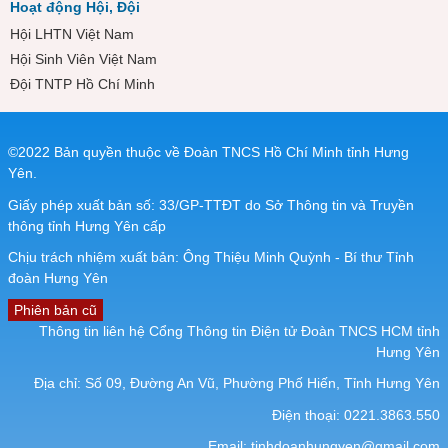
Hoạt động Hội, Đội
Hội LHTN Việt Nam
Hội Sinh Viên Việt Nam
Đội TNTP Hồ Chí Minh
©2022 Bản quyền thuộc về Đoàn TNCS Hồ Chí Minh tỉnh Hưng
Yên.
Giấy phép xuất bản số: 33/GP-TTĐT do Sở Thông tin và Truyền
thông tỉnh Hưng Yên cấp
Chịu trách nhiệm xuất bản: Ông Thiệu Minh Quỳnh - Bí thư Tỉnh
đoàn Hưng Yên
Phiên bản cũ
Thông tin liên hệ Cổng Thông tin Điện tử Đoàn TNCS HCM tỉnh
Hưng Yên
Địa chỉ: Số 09, Đường An Vũ, Phường Phố Hiến, Tỉnh Hưng Yên
Điện thoại: 0221.3863.550
Email:
tinhdoanhungyen@gmail.com