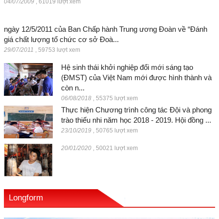
04/07/2009
,
61019 lượt xem
ngày 12/5/2011 của Ban Chấp hành Trung ương Đoàn về “Đánh
giá chất lượng tổ chức cơ sở Đoà...
29/07/2011
,
59753 lượt xem
Hệ sinh thái khởi nghiệp đổi mới sáng tạo
(ĐMST) của Việt Nam mới được hình thành và
còn n...
06/08/2018
,
55375 lượt xem
Thực hiện Chương trình công tác Đội và phong
trào thiếu nhi năm học 2018 - 2019. Hội đồng ...
23/10/2019
,
50765 lượt xem
20/01/2020
,
50021 lượt xem
Longform