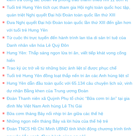
Tuổi trẻ Hưng Yên tích cực tham gia Hội nghị toàn quốc học tập,
quán triệt Nghị quyết Đại hội Đoàn toàn quốc lần thứ XIII
Đưa Nghị quyết Đại hội Đoàn toàn quốc lần thứ XIII đến gần hơn
với tuổi trẻ Hưng Yên
Từ cuộc thi trực tuyến đến hành trình lan tỏa di sản trí tuệ của
Danh nhân văn hóa Lê Quý Đôn
Hưng Yên: Thắp sáng ngọn lửa tri ân, viết tiếp khát vọng cống
hiến
Trao ký ức trở về từ những bức ảnh liệt sĩ được phục chế
Tuổi trẻ Hưng Yên đồng loạt thắp nến tri ân các Anh hùng liệt sĩ
Hưng Yên dẫn đầu toàn quốc với 65.134 câu chuyện lịch sử, vinh
dự nhận Bằng khen của Trung ương Đoàn
Đoàn Thanh niên xã Quỳnh Phụ tổ chức “Bữa cơm tri ân” tại gia
đình Mẹ Việt Nam Anh hùng Lê Thị Gái
Bữa cơm tháng Bảy nối nhịp tri ân giữa các thế hệ
Những ngọn nến tháng Bảy và lời hứa của thế hệ trẻ
Đoàn TNCS Hồ Chí Minh UBND tỉnh khởi động chương trình tình