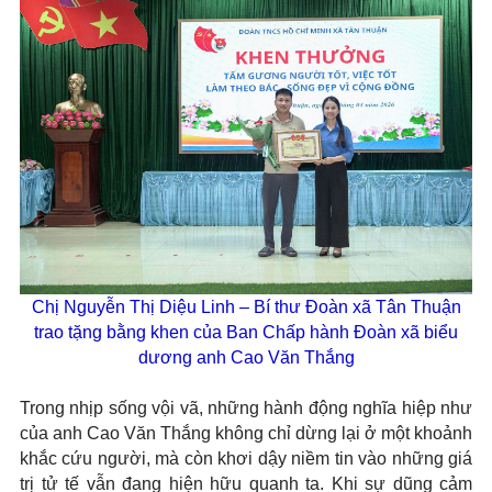
Chị Nguyễn Thị Diệu Linh – Bí thư Đoàn xã Tân Thuận
trao tặng bằng khen của Ban Chấp hành Đoàn xã biểu
dương anh Cao Văn Thắng
Trong nhịp sống vội vã, những hành động nghĩa hiệp như
của anh Cao Văn Thắng không chỉ dừng lại ở một khoảnh
khắc cứu người, mà còn khơi dậy niềm tin vào những giá
trị tử tế vẫn đang hiện hữu quanh ta. Khi sự dũng cảm