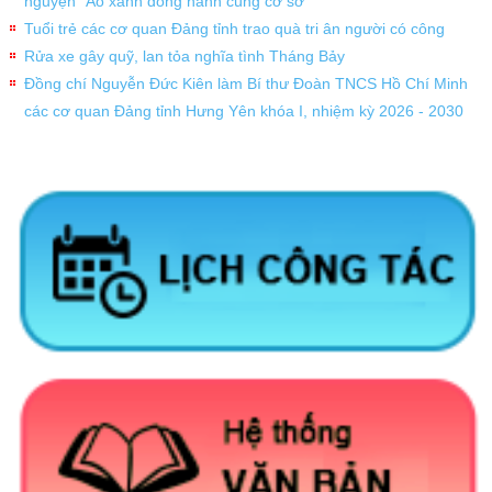
nguyện “Áo xanh đồng hành cùng cơ sở”
Tuổi trẻ các cơ quan Đảng tỉnh trao quà tri ân người có công
Rửa xe gây quỹ, lan tỏa nghĩa tình Tháng Bảy
Đồng chí Nguyễn Đức Kiên làm Bí thư Đoàn TNCS Hồ Chí Minh
các cơ quan Đảng tỉnh Hưng Yên khóa I, nhiệm kỳ 2026 - 2030