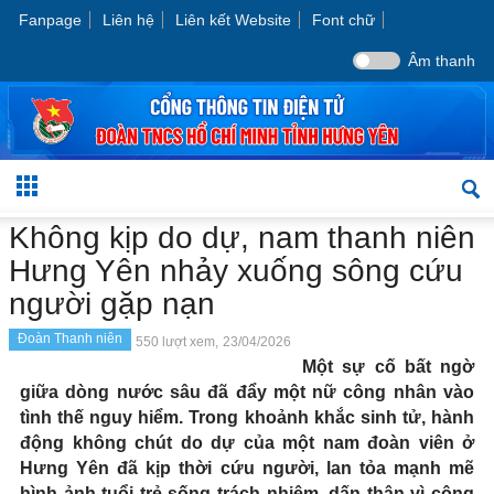
Fanpage
Liên hệ
Liên kết Website
Font chữ
Âm thanh
Không kịp do dự, nam thanh niên
Hưng Yên nhảy xuống sông cứu
người gặp nạn
Đoàn Thanh niên
550 lượt xem,
23/04/2026
Một sự cố bất ngờ
giữa dòng nước sâu đã đẩy một nữ công nhân vào
tình thế nguy hiểm. Trong khoảnh khắc sinh tử, hành
động không chút do dự của một nam đoàn viên ở
Hưng Yên đã kịp thời cứu người, lan tỏa mạnh mẽ
hình ảnh tuổi trẻ sống trách nhiệm, dấn thân vì cộng