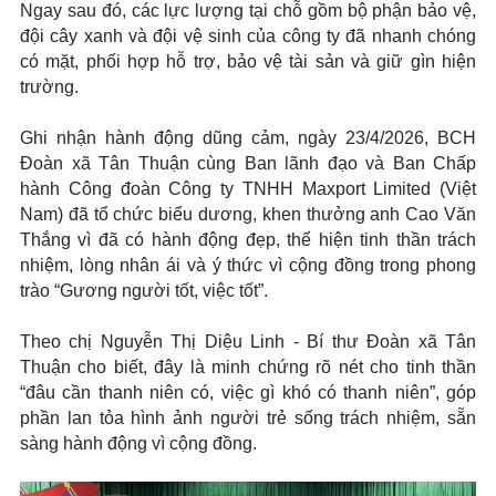
Ngay sau đó, các lực lượng tại chỗ gồm bộ phận bảo vệ,
đội cây xanh và đội vệ sinh của công ty đã nhanh chóng
có mặt, phối hợp hỗ trợ, bảo vệ tài sản và giữ gìn hiện
trường.
Ghi nhận hành động dũng cảm, ngày 23/4/2026, BCH
Đoàn xã Tân Thuận cùng Ban lãnh đạo và Ban Chấp
hành Công đoàn Công ty TNHH Maxport Limited (Việt
Nam) đã tổ chức biểu dương, khen thưởng anh Cao Văn
Thắng vì đã có hành động đẹp, thể hiện tinh thần trách
nhiệm, lòng nhân ái và ý thức vì cộng đồng trong phong
trào “Gương người tốt, việc tốt”.
Theo chị Nguyễn Thị Diệu Linh - Bí thư Đoàn xã Tân
Thuận cho biết, đây là minh chứng rõ nét cho tinh thần
“đâu cần thanh niên có, việc gì khó có thanh niên”, góp
phần lan tỏa hình ảnh người trẻ sống trách nhiệm, sẵn
sàng hành động vì cộng đồng.