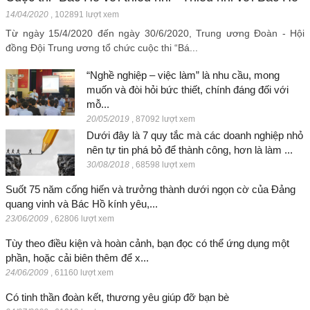
14/04/2020
,
102891 lượt xem
Từ ngày 15/4/2020 đến ngày 30/6/2020, Trung ương Đoàn - Hội
đồng Đội Trung ương tổ chức cuộc thi “Bá...
“Nghề nghiệp – việc làm” là nhu cầu, mong
muốn và đòi hỏi bức thiết, chính đáng đối với
mỗ...
20/05/2019
,
87092 lượt xem
Dưới đây là 7 quy tắc mà các doanh nghiệp nhỏ
nên tự tin phá bỏ để thành công, hơn là làm ...
30/08/2018
,
68598 lượt xem
Suốt 75 năm cống hiến và trưởng thành dưới ngọn cờ của Đảng
quang vinh và Bác Hồ kính yêu,...
23/06/2009
,
62806 lượt xem
Tùy theo điều kiện và hoàn cảnh, bạn đọc có thể ứng dụng một
phần, hoặc cải biên thêm để x...
24/06/2009
,
61160 lượt xem
Có tinh thần đoàn kết, thương yêu giúp đỡ bạn bè