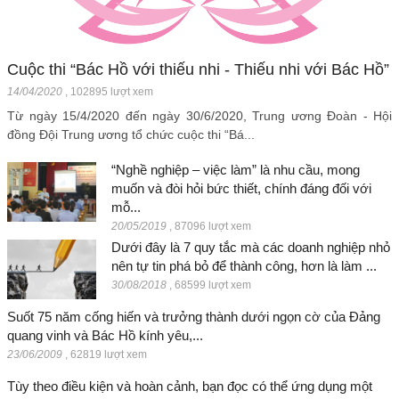
Cuộc thi “Bác Hồ với thiếu nhi - Thiếu nhi với Bác Hồ”
14/04/2020
,
102895 lượt xem
Từ ngày 15/4/2020 đến ngày 30/6/2020, Trung ương Đoàn - Hội
đồng Đội Trung ương tổ chức cuộc thi “Bá...
“Nghề nghiệp – việc làm” là nhu cầu, mong
muốn và đòi hỏi bức thiết, chính đáng đối với
mỗ...
20/05/2019
,
87096 lượt xem
Dưới đây là 7 quy tắc mà các doanh nghiệp nhỏ
nên tự tin phá bỏ để thành công, hơn là làm ...
30/08/2018
,
68599 lượt xem
Suốt 75 năm cống hiến và trưởng thành dưới ngọn cờ của Đảng
quang vinh và Bác Hồ kính yêu,...
23/06/2009
,
62819 lượt xem
Tùy theo điều kiện và hoàn cảnh, bạn đọc có thể ứng dụng một