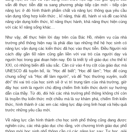
vấn đề thực tiễn đặt ra sang phương pháp tiếp cận mới - tiếp cận
năng lực ở đó hình thành phẩm chất và năng lực thông qua yêu cầu
vận dụng tổng hợp kiến thức , kĩ năng, thái độ, hành vi và đề cao khả
năng vận dụng kiến thức, kĩ năng thực hành, khả năng thực hiện cùng
với các kĩ năng sống khác…
Như vậy, để thực hiện lời dạy trên của Bác Hồ, nhiệm vụ của nhà
trường phổ thông hiện nay là phải đào tạo những thế hệ học sinh có
năng lực vận dụng các kiến thức đã học vào thực tiễn. Điều Người nói
cách đây gần 60 năm cũng gắn liền với vai trò của người dạy và
người học trong giai đoạn hiện nay. Đó là triết lý về giáo dục cho thế kỉ
XXI, có những biến đổi sâu sắc. Căn cứ vào 4 trụ cột của giáo dục mà
UNESCO đã tuyên bố, là: “Học để biết”; “Học để làm”; “Học để cùng
chung sống” và “Học để làm người”, và để “học thường xuyên, suốt
đời” thì vai trò của học sinh sẽ ở vị trí trung tâm của nhà trường, giờ
đây học sinh là người chủ động chiếm lĩnh kiến thức dưới sự hướng
dẫn của thầy. Từ đó, đòi hỏi các nhà trường phổ thông không chỉ còn
là truyền thụ kiến thức một chiều mà là sự khám phá, chiếm lĩnh kiến
thức, hình thành ở các em các năng lực đáp ứng linh hoạt và hiệu quả
trước những yêu cầu mới.
Về năng lực cần hình thành cho học sinh phổ thông cũng đang được
nghiên cứu, các nhà giáo dục cho rằng, với chương trình giáo dục phổ
thông mới học sinh phổ thông cần có các năng lực sau: Tự học, giải