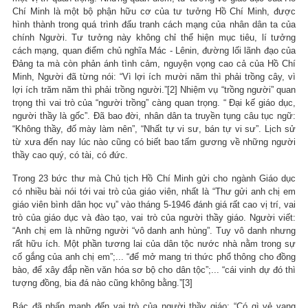
Chí Minh là một bộ phận hữu cơ của tư tưởng Hồ Chí Minh, được
hình thành trong quá trình đấu tranh cách mạng của nhân dân ta của
chính Người. Tư tưởng này không chỉ thể hiện mục tiêu, lí tưởng
cách mạng, quan điểm chủ nghĩa Mác - Lênin, đường lối lãnh đạo của
Đảng ta mà còn phản ánh tình cảm, nguyện vọng cao cả của Hồ Chí
Minh, Người đã từng nói: “Vì lợi ích mười năm thì phải trồng cây, vì
lợi ích trăm năm thì phải trồng người.”[2] Nhiệm vụ “trồng người” quan
trọng thì vai trò của “người trồng” càng quan trọng. “ Đại kế giáo dục,
người thầy là gốc”. Đã bao đời, nhân dân ta truyền tụng câu tục ngữ:
“Không thầy, đố mày làm nên”, “Nhất tự vi sư, bán tự vi sư”. Lịch sử
từ xưa đến nay lúc nào cũng có biết bao tấm gương về những người
thầy cao quý, có tài, có đức.
Trong 23 bức thư mà Chủ tịch Hồ Chí Minh gửi cho ngành Giáo dục
có nhiều bài nói tới vai trò của giáo viên, nhất là “Thư gửi anh chị em
giáo viên bình dân học vụ” vào tháng 5-1946 đánh giá rất cao vị trí, vai
trò của giáo dục và đào tạo, vai trò của người thầy giáo. Người viết:
“Anh chị em là những người “vô danh anh hùng”. Tuy vô danh nhưng
rất hữu ích. Một phần tương lai của dân tộc nước nhà nằm trong sự
cố gắng của anh chị em”;... “để mở mang tri thức phổ thông cho đồng
bào, để xây đắp nền văn hóa sơ bộ cho dân tộc”;... “cái vinh dự đó thì
tượng đồng, bia đá nào cũng không bằng.”[3]
Bác đã nhấn mạnh đến vai trò của người thầy giáo: “Có gì vẻ vang