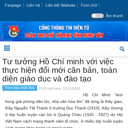
Fanpage
Liên hệ
Liên kết Website
Font chữ
Âm thanh
Tư tưởng Hồ Chí minh với việc
thực hiện đổi mới căn bản, toàn
diện giáo dục và đào tạo
Theo dấu chân Bác
2355 lượt xem,
23/11/2018
Hồ Chí Minh “Anh
hùng giải phóng dân tộc, nhà văn hóa lớn” đã từng là thầy giáo,
thầy Nguyễn Tất Thành ở trường Dục Thanh (1910), thầy Vương
ở lớp huấn luyện cán bộ ở Quảng Châu (1925 - 1927) do Hội
Việt Nam cách mạng thanh niên tổ chức, ở nhiều lớp huấn luyện
cách mạng khác trong và ngoài nước.