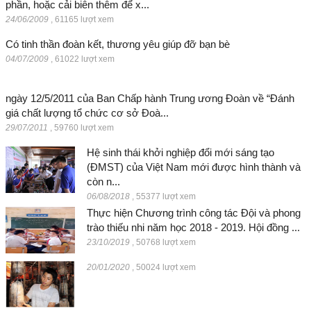
phần, hoặc cải biên thêm để x...
24/06/2009
,
61165 lượt xem
Có tinh thần đoàn kết, thương yêu giúp đỡ bạn bè
04/07/2009
,
61022 lượt xem
ngày 12/5/2011 của Ban Chấp hành Trung ương Đoàn về “Đánh
giá chất lượng tổ chức cơ sở Đoà...
29/07/2011
,
59760 lượt xem
Hệ sinh thái khởi nghiệp đổi mới sáng tạo
(ĐMST) của Việt Nam mới được hình thành và
còn n...
06/08/2018
,
55377 lượt xem
Thực hiện Chương trình công tác Đội và phong
trào thiếu nhi năm học 2018 - 2019. Hội đồng ...
23/10/2019
,
50768 lượt xem
20/01/2020
,
50024 lượt xem