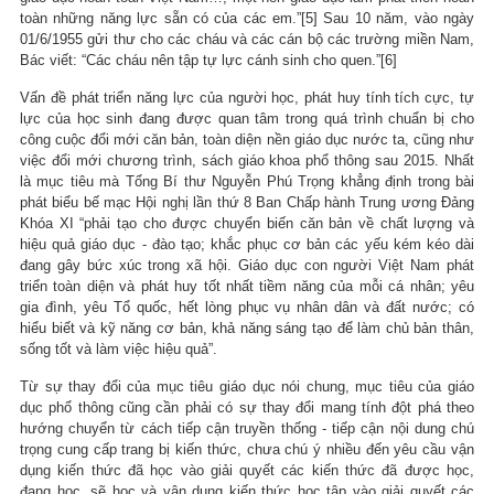
toàn những năng lực sẵn có của các em.”[5] Sau 10 năm, vào ngày
01/6/1955 gửi thư cho các cháu và các cán bộ các trường miền Nam,
Bác viết: “Các cháu nên tập tự lực cánh sinh cho quen.”[6]
Vấn đề phát triển năng lực của người học, phát huy tính tích cực, tự
lực của học sinh đang được quan tâm trong quá trình chuẩn bị cho
công cuộc đổi mới căn bản, toàn diện nền giáo dục nước ta, cũng như
việc đổi mới chương trình, sách giáo khoa phổ thông sau 2015. Nhất
là mục tiêu mà Tổng Bí thư Nguyễn Phú Trọng khẳng định trong bài
phát biểu bế mạc Hội nghị lần thứ 8 Ban Chấp hành Trung ương Đảng
Khóa XI “phải tạo cho được chuyển biến căn bản về chất lượng và
hiệu quả giáo dục - đào tạo; khắc phục cơ bản các yếu kém kéo dài
đang gây bức xúc trong xã hội. Giáo dục con người Việt Nam phát
triển toàn diện và phát huy tốt nhất tiềm năng của mỗi cá nhân; yêu
gia đình, yêu Tổ quốc, hết lòng phục vụ nhân dân và đất nước; có
hiểu biết và kỹ năng cơ bản, khả năng sáng tạo để làm chủ bản thân,
sống tốt và làm việc hiệu quả”.
Từ sự thay đổi của mục tiêu giáo dục nói chung, mục tiêu của giáo
dục phổ thông cũng cần phải có sự thay đổi mang tính đột phá theo
hướng chuyển từ cách tiếp cận truyền thống - tiếp cận nội dung chú
trọng cung cấp trang bị kiến thức, chưa chú ý nhiều đến yêu cầu vận
dụng kiến thức đã học vào giải quyết các kiến thức đã được học,
đang học, sẽ học và vận dụng kiến thức học tập vào giải quyết các