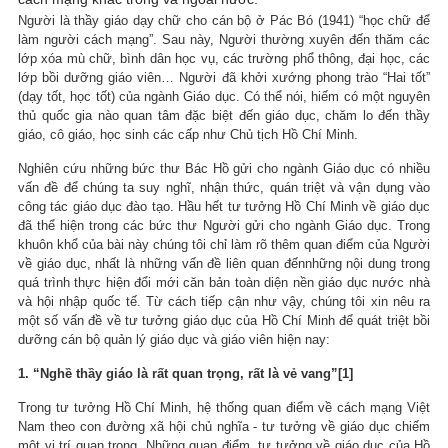
Người là thầy giáo dạy chữ cho cán bộ ở Pác Bó (1941) “học chữ để
làm người cách mạng”. Sau này, Người thường xuyên đến thăm các
lớp xóa mù chữ, bình dân học vụ, các trường phổ thông, đại học, các
lớp bồi dưỡng giáo viên… Người đã khởi xướng phong trào “Hai tốt”
(dạy tốt, học tốt) của ngành Giáo dục. Có thể nói, hiếm có một nguyên
thủ quốc gia nào quan tâm đặc biệt đến giáo dục, chăm lo đến thầy
giáo, cô giáo, học sinh các cấp như Chủ tịch Hồ Chí Minh.
Nghiên cứu những bức thư Bác Hồ gửi cho ngành Giáo dục có nhiều
vấn đề để chúng ta suy nghĩ, nhận thức, quán triệt và vận dụng vào
công tác giáo dục đào tạo. Hầu hết tư tưởng Hồ Chí Minh về giáo dục
đã thể hiện trong các bức thư Người gửi cho ngành Giáo dục. Trong
khuôn khổ của bài này chúng tôi chỉ làm rõ thêm quan điểm của Người
về giáo dục, nhất là những vấn đề liên quan đếnnhững nội dung trong
quá trình thực hiện đổi mới căn bản toàn diện nền giáo dục nước nhà
và hội nhập quốc tế. Từ cách tiếp cận như vậy, chúng tôi xin nêu ra
một số vấn đề về tư tưởng giáo dục của Hồ Chí Minh để quát triệt bồi
dưỡng cán bộ quản lý giáo dục và giáo viên hiện nay:
1. “Nghề thầy giáo là rất quan trọng, rất là vẻ vang”[1]
Trong tư tưởng Hồ Chí Minh, hệ thống quan điểm về cách mạng Việt
Nam theo con đường xã hội chủ nghĩa - tư tưởng về giáo dục chiếm
một vị trí quan trọng. Những quan điểm, tư tưởng về giáo dục của Hồ