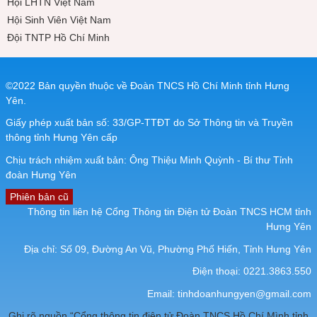
Hội LHTN Việt Nam
Hội Sinh Viên Việt Nam
Đội TNTP Hồ Chí Minh
©2022 Bản quyền thuộc về Đoàn TNCS Hồ Chí Minh tỉnh Hưng
Yên.
Giấy phép xuất bản số: 33/GP-TTĐT do Sở Thông tin và Truyền
thông tỉnh Hưng Yên cấp
Chịu trách nhiệm xuất bản: Ông Thiệu Minh Quỳnh - Bí thư Tỉnh
đoàn Hưng Yên
Phiên bản cũ
Thông tin liên hệ Cổng Thông tin Điện tử Đoàn TNCS HCM tỉnh
Hưng Yên
Địa chỉ: Số 09, Đường An Vũ, Phường Phố Hiến, Tỉnh Hưng Yên
Điện thoại: 0221.3863.550
Email:
tinhdoanhungyen@gmail.com
Ghi rõ nguồn “Cổng thông tin điện tử Đoàn TNCS Hồ Chí Mình tỉnh