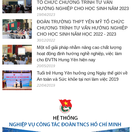
TỔ CHỨC CHƯƠNG TRÌNH TƯ VẤN
HƯỚNG NGHIỆP CHO HỌC SINH NĂM 2023
19/04/2023
ĐOÀN TRƯỜNG THPT YÊN MỸ TỔ CHỨC
CHƯƠNG TRÌNH TƯ VẤN HƯỚNG NGHIỆP
CHO HỌC SINH NĂM HỌC 2022 - 2023
30/12/2022
Một số giải pháp nhằm nâng cao chất lượng
hoạt động định hướng nghề nghiệp, việc làm
cho ĐVTN Hưng Yên hiện nay
20/05/2019
Tuổi trẻ Hưng Yên hưởng ứng Ngày thế giới về
An toàn và Sức khỏe tại nơi làm việc 2019
22/04/2019