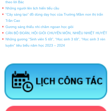
theo lời Bác
Những người lên lịch hiến tiểu cầu
“Cây sáng tạo” đồ dùng dạy học của Trường Mầm non thị trấn
Trần Cao
Gương sáng thiếu nhi chăm ngoan học giỏi
CÁN BỘ ĐOÀN, HỘI GIỎI CHUYÊN MÔN, NHIỀU NHIỆT HUYẾT
Những gương “Sinh viên 5 tốt”, “Học sinh 3 tốt”, “Học sinh 3 rèn
luyện” tiêu biểu năm học 2023 – 2024