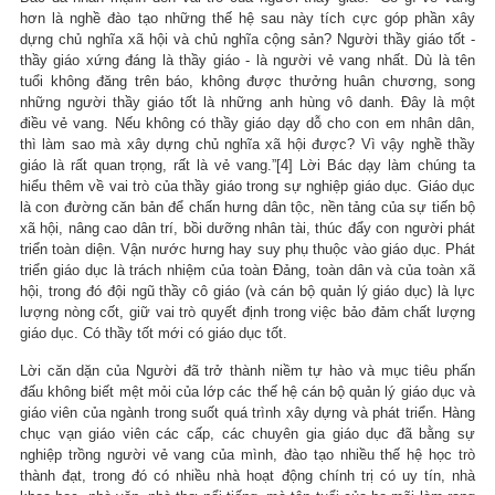
hơn là nghề đào tạo những thế hệ sau này tích cực góp phần xây
dựng chủ nghĩa xã hội và chủ nghĩa cộng sản? Người thầy giáo tốt -
thầy giáo xứng đáng là thầy giáo - là người vẻ vang nhất. Dù là tên
tuổi không đăng trên báo, không được thưởng huân chương, song
những người thầy giáo tốt là những anh hùng vô danh. Đây là một
điều vẻ vang. Nếu không có thầy giáo dạy dỗ cho con em nhân dân,
thì làm sao mà xây dựng chủ nghĩa xã hội được? Vì vậy nghề thầy
giáo là rất quan trọng, rất là vẻ vang.”[4] Lời Bác dạy làm chúng ta
hiểu thêm về vai trò của thầy giáo trong sự nghiệp giáo dục. Giáo dục
là con đường căn bản để chấn hưng dân tộc, nền tảng của sự tiến bộ
xã hội, nâng cao dân trí, bồi dưỡng nhân tài, thúc đẩy con người phát
triển toàn diện. Vận nước hưng hay suy phụ thuộc vào giáo dục. Phát
triển giáo dục là trách nhiệm của toàn Đảng, toàn dân và của toàn xã
hội, trong đó đội ngũ thầy cô giáo (và cán bộ quản lý giáo dục) là lực
lượng nòng cốt, giữ vai trò quyết định trong việc bảo đảm chất lượng
giáo dục. Có thầy tốt mới có giáo dục tốt.
Lời căn dặn của Người đã trở thành niềm tự hào và mục tiêu phấn
đấu không biết mệt mỏi của lớp các thế hệ cán bộ quản lý giáo dục và
giáo viên của ngành trong suốt quá trình xây dựng và phát triển. Hàng
chục vạn giáo viên các cấp, các chuyên gia giáo dục đã bằng sự
nghiệp trồng người vẻ vang của mình, đào tạo nhiều thế hệ học trò
thành đạt, trong đó có nhiều nhà hoạt động chính trị có uy tín, nhà