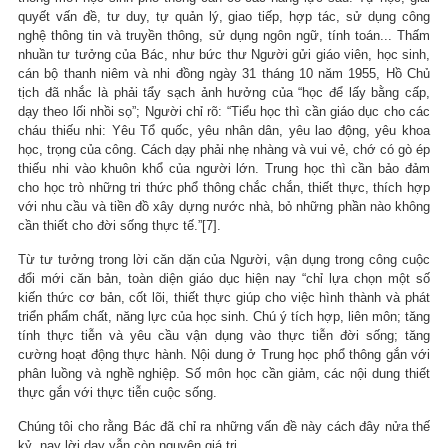
quyết vấn đề, tư duy, tự quản lý, giao tiếp, hợp tác, sử dụng công
nghệ thông tin và truyền thông, sử dụng ngôn ngữ, tính toán... Thấm
nhuần tư tưởng của Bác, như bức thư Người gửi giáo viên, học sinh,
cán bộ thanh niêm và nhi đồng ngày 31 tháng 10 năm 1955, Hồ Chủ
tịch đã nhắc là phải tẩy sạch ảnh hưởng của “học để lấy bằng cấp,
dạy theo lối nhồi sọ”; Người chỉ rõ: “Tiểu học thì cần giáo dục cho các
cháu thiếu nhi: Yêu Tổ quốc, yêu nhân dân, yêu lao động, yêu khoa
học, trọng của công. Cách dạy phải nhẹ nhàng và vui vẻ, chớ có gò ép
thiếu nhi vào khuôn khổ của người lớn. Trung học thì cần bảo đảm
cho học trò những tri thức phổ thông chắc chắn, thiết thực, thích hợp
với nhu cầu và tiền đồ xây dựng nước nhà, bỏ những phần nào không
cần thiết cho đời sống thực tế.”[7].
Từ tư tưởng trong lời căn dặn của Người, vận dụng trong công cuộc
đổi mới căn bản, toàn diện giáo dục hiện nay “chỉ lựa chọn một số
kiến thức cơ bản, cốt lõi, thiết thực giúp cho việc hình thành và phát
triển phẩm chất, năng lực của học sinh. Chú ý tích hợp, liên môn; tăng
tính thực tiễn và yêu cầu vận dụng vào thực tiễn đời sống; tăng
cường hoạt động thực hành. Nội dung ở Trung học phổ thông gắn với
phân luồng và nghề nghiệp. Số môn học cần giảm, các nội dung thiết
thực gắn với thực tiễn cuộc sống.
Chúng tôi cho rằng Bác đã chỉ ra những vấn đề này cách đây nửa thế
kỷ, nay lời dạy vẫn còn nguyên giá trị.