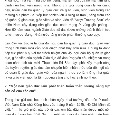
khoa học, nhà văn, nhà thơ nổi tiếng, mà tên tuổi của họ mãi làm rạng
danh nền học vấn nước nhà. Không chỉ giỏi trong quản lý và giảng
dạy, nhiều cán bộ quản lý giáo dục và giáo viên, sinh viên trong các
trường sư phạm đã "xếp bút nghiên lên đường ra trận”, hàng trăm cán
bộ quản lý giáo dục, giáo viên và sinh viên đã “vượt Trường Sơn” vào
miền Nam xây dựng nền giáo dục cách mạng ở vùng giải phóng…
Hơn 60 năm qua, ngành Giáo dục đã đạt được những thành thành tựu
to lớn, được Đảng, Nhà nước tặng nhiều phần thưởng cao quý.
Giờ đây vai trò, vị trí của đội ngũ cán bộ quản lý giáo dục, giáo viên
trong tình hình mới cần phải được phát huy hơn nữa. Chúng ta đang
tiếp tục phát huy vai trò trách nhiệm của đội ngũ cán bộ quản lý giáo
dục, giáo viên của ngành Giáo dục để đáp ứng yêu cầu nhiệm vụ trong
hoàn cảnh lịch sử mới. Thực hiện lời Bác dạy, phải đẩy mạnh công
tác tuyên truyền, giáo dục làm chuyển biến nhận thức của đội ngũ cán
bộ quản lý giáo dục, giáo viên của ngành thực sự là những nhà quản
lý và giáo viên giỏi, là tấm gương sáng cho học sinh noi theo.
2. “Một nền giáo dục làm phát triển hoàn toàn những năng lực
sẵn có của các em”
Trong thư gửi các học sinh nhân ngày khai trường đầu tiên ở nước
Việt Nam Dân chủ Cộng hòa vào tháng 9 năm 1945, Hồ Chí Minh đã
viết: “… Từ giờ phút này trở đi các em bắt đầu nhận được một nền
giáo dục hoàn toàn Việt Nam…, một nền giáo dục làm phát triển hoàn