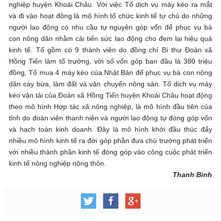
nghiệp huyện Khoái Châu. Với việc Tổ dịch vụ máy kéo ra mắt
và đi vào hoạt động là mô hình tổ chức kinh tế tự chủ do những
người lao động có nhu cầu tự nguyện góp vốn để phục vụ bà
con nông dân nhằm cải tiến sức lao động cho đem lại hiệu quả
kinh tế. Tổ gồm có 9 thành viên do đồng chí Bí thư Đoàn xã
Hồng Tiến làm tổ trưởng, với số vốn góp ban đầu là 380 triệu
đồng, Tổ mua 4 máy kéo của Nhật Bản để phục vụ bà con nông
dân cày bừa, làm đất và vận chuyển nông sản. Tổ dịch vụ máy
kéo vận tải của Đoàn xã Hồng Tiến huyện Khoái Châu hoạt động
theo mô hình Hợp tác xã nông nghiệp, là mô hình đầu tiên của
tỉnh do đoàn viên thanh niên và người lao động tự đóng góp vốn
và hạch toán kinh doanh. Đây là mô hình khởi đầu thúc đẩy
nhiều mô hình kinh tế ra đời góp phần đưa chủ trưởng phát triển
với nhiều thành phần kinh tế đóng góp vào công cuộc phát triển
kinh tế nông nghiệp nông thôn.
Thanh Bình