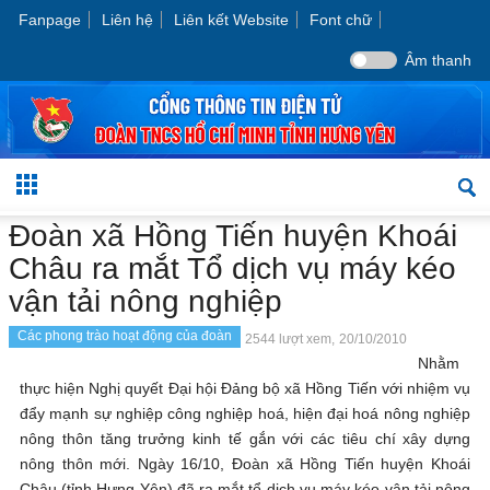
Fanpage
Liên hệ
Liên kết Website
Font chữ
Âm thanh
Đoàn xã Hồng Tiến huyện Khoái
Châu ra mắt Tổ dịch vụ máy kéo
vận tải nông nghiệp
Các phong trào hoạt động của đoàn
2544 lượt xem,
20/10/2010
Nhằm
thực hiện Nghị quyết Đại hội Đảng bộ xã Hồng Tiến với nhiệm vụ
đẩy mạnh sự nghiệp công nghiệp hoá, hiện đại hoá nông nghiệp
nông thôn tăng trưởng kinh tế gắn với các tiêu chí xây dựng
nông thôn mới. Ngày 16/10, Đoàn xã Hồng Tiến huyện Khoái
Châu (tỉnh Hưng Yên) đã ra mắt tổ dịch vụ máy kéo vận tải nông