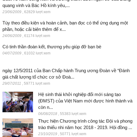
quang vinh và Bác Hồ kính yêu,...
23/06/2009
,
62829 lượt xem
Tùy theo điều kiện và hoàn cảnh, bạn đọc có thể ứng dụng một
phần, hoặc cải biên thêm để x...
24/06/2009
,
61174 lượt xem
Có tinh thần đoàn kết, thương yêu giúp đỡ bạn bè
04/07/2009
,
61032 lượt xem
ngày 12/5/2011 của Ban Chấp hành Trung ương Đoàn về “Đánh
giá chất lượng tổ chức cơ sở Đoà...
29/07/2011
,
59771 lượt xem
Hệ sinh thái khởi nghiệp đổi mới sáng tạo
(ĐMST) của Việt Nam mới được hình thành và
còn n...
06/08/2018
,
55383 lượt xem
Thực hiện Chương trình công tác Đội và phong
trào thiếu nhi năm học 2018 - 2019. Hội đồng ...
23/10/2019
,
50771 lượt xem