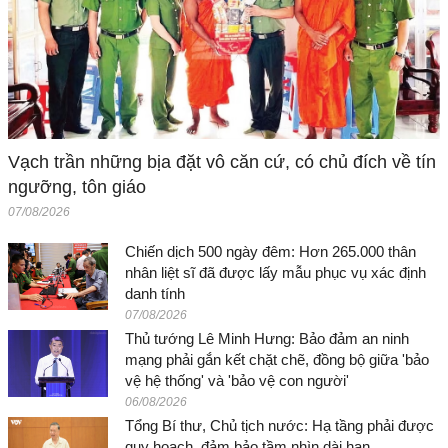
Vạch trần những bịa đặt vô căn cứ, có chủ đích về tín
ngưỡng, tôn giáo
07/08/2026
Chiến dịch 500 ngày đêm: Hơn 265.000 thân
nhân liệt sĩ đã được lấy mẫu phục vụ xác định
danh tính
07/08/2026
Thủ tướng Lê Minh Hưng: Bảo đảm an ninh
mạng phải gắn kết chặt chẽ, đồng bộ giữa 'bảo
vệ hệ thống' và 'bảo vệ con người'
06/08/2026
Tổng Bí thư, Chủ tịch nước: Hạ tầng phải được
quy hoạch, đảm bảo tầm nhìn dài hạn