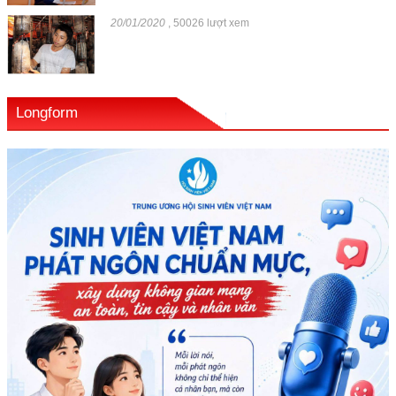
20/01/2020
,
50026 lượt xem
Longform