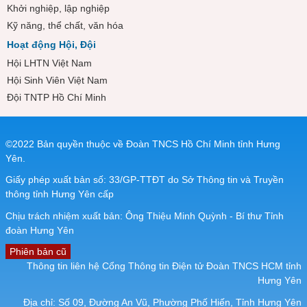
Khởi nghiệp, lập nghiệp
Kỹ năng, thể chất, văn hóa
Hoạt động Hội, Đội
Hội LHTN Việt Nam
Hội Sinh Viên Việt Nam
Đội TNTP Hồ Chí Minh
©2022 Bản quyền thuộc về Đoàn TNCS Hồ Chí Minh tỉnh Hưng
Yên.
Giấy phép xuất bản số: 33/GP-TTĐT do Sở Thông tin và Truyền
thông tỉnh Hưng Yên cấp
Chịu trách nhiệm xuất bản: Ông Thiệu Minh Quỳnh - Bí thư Tỉnh
đoàn Hưng Yên
Phiên bản cũ
Thông tin liên hệ Cổng Thông tin Điện tử Đoàn TNCS HCM tỉnh
Hưng Yên
Địa chỉ: Số 09, Đường An Vũ, Phường Phố Hiến, Tỉnh Hưng Yên