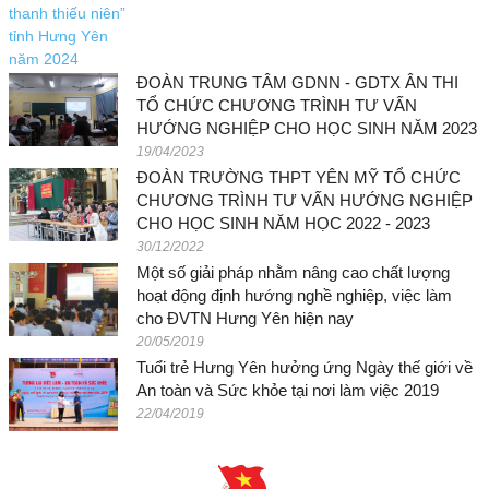
ĐOÀN TRUNG TÂM GDNN - GDTX ÂN THI
TỔ CHỨC CHƯƠNG TRÌNH TƯ VẤN
HƯỚNG NGHIỆP CHO HỌC SINH NĂM 2023
19/04/2023
ĐOÀN TRƯỜNG THPT YÊN MỸ TỔ CHỨC
CHƯƠNG TRÌNH TƯ VẤN HƯỚNG NGHIỆP
CHO HỌC SINH NĂM HỌC 2022 - 2023
30/12/2022
Một số giải pháp nhằm nâng cao chất lượng
hoạt động định hướng nghề nghiệp, việc làm
cho ĐVTN Hưng Yên hiện nay
20/05/2019
Tuổi trẻ Hưng Yên hưởng ứng Ngày thế giới về
An toàn và Sức khỏe tại nơi làm việc 2019
22/04/2019