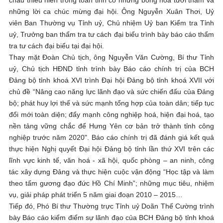
những lời ca chúc mừng đại hội. Ông Nguyễn Xuân Thơi, Uỷ
viên Ban Thường vụ Tỉnh uỷ, Chủ nhiệm Uỷ ban Kiểm tra Tỉnh
uỷ, Trưởng ban thẩm tra tư cách đại biểu trình bày báo cáo thẩm
tra tư cách đại biểu tại đại hội.
Thay mặt Đoàn Chủ tịch, ông Nguyễn Văn Cường, Bí thư Tỉnh
uỷ, Chủ tịch HĐND tỉnh trình bày Báo cáo chính trị của BCH
Đảng bộ tỉnh khoá XVI trình Đại hội Đảng bộ tỉnh khoá XVII với
chủ đề “Nâng cao năng lực lãnh đạo và sức chiến đấu của Đảng
bộ; phát huy lợi thế và sức mạnh tổng hợp của toàn dân; tiếp tục
đổi mới toàn diện; đẩy mạnh công nghiệp hoá, hiện đại hoá, tạo
nền tảng vững chắc để Hưng Yên cơ bản trở thành tỉnh công
nghiệp trước năm 2020". Báo cáo chính trị đã đánh giá kết quả
thực hiện Nghị quyết Đại hội Đảng bộ tỉnh lần thứ XVI trên các
lĩnh vực kinh tế, văn hoá - xã hội, quốc phòng – an ninh, công
tác xây dựng Đảng và thực hiện cuộc vận động “Học tập và làm
theo tấm gương đạo đức Hồ Chí Minh”; những mục tiêu, nhiệm
vụ, giải pháp phát triển 5 năm giai đoạn 2010 – 2015…
Tiếp đó, Phó Bí thư Thường trực Tỉnh uỷ Doãn Thế Cường trình
bày Báo cáo kiểm điểm sự lãnh đạo của BCH Đảng bộ tỉnh khoá