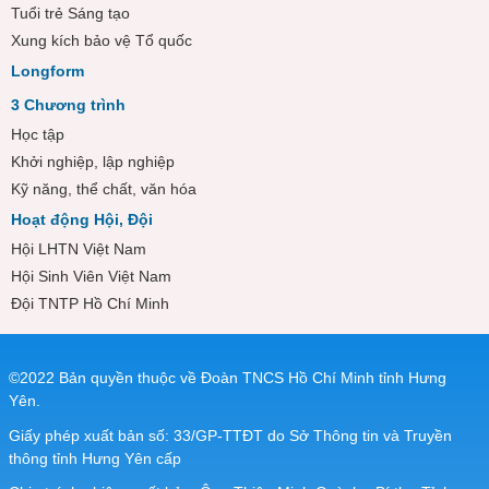
Tuổi trẻ Sáng tạo
Xung kích bảo vệ Tổ quốc
Longform
3 Chương trình
Học tập
Khởi nghiệp, lập nghiệp
Kỹ năng, thể chất, văn hóa
Hoạt động Hội, Đội
Hội LHTN Việt Nam
Hội Sinh Viên Việt Nam
Đội TNTP Hồ Chí Minh
©2022 Bản quyền thuộc về Đoàn TNCS Hồ Chí Minh tỉnh Hưng
Yên.
Giấy phép xuất bản số: 33/GP-TTĐT do Sở Thông tin và Truyền
thông tỉnh Hưng Yên cấp