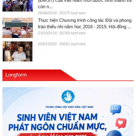
(ĐMST) của Việt Nam mới được hình thành và
còn n...
06/08/2018
,
55375 lượt xem
Thực hiện Chương trình công tác Đội và phong
trào thiếu nhi năm học 2018 - 2019. Hội đồng ...
23/10/2019
,
50765 lượt xem
20/01/2020
,
50021 lượt xem
Longform