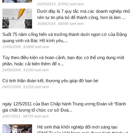
20/05/2019
,
87092 lượt xem
Dưới đây là 7 quy tắc mà các doanh nghiệp nhỏ
nên tự tin phá bỏ để thành công, hơn là làm ...
30/08/2018
,
68599 lượt xem
Suốt 75 năm cống hiến và trưởng thành dưới ngọn cờ của Đảng
quang vinh và Bác Hồ kính yêu,...
23/06/2009
,
62806 lượt xem
Tùy theo điều kiện và hoàn cảnh, bạn đọc có thể ứng dụng một
phần, hoặc cải biên thêm để x...
24/06/2009
,
61160 lượt xem
Có tinh thần đoàn kết, thương yêu giúp đỡ bạn bè
04/07/2009
,
61020 lượt xem
ngày 12/5/2011 của Ban Chấp hành Trung ương Đoàn về “Đánh
giá chất lượng tổ chức cơ sở Đoà...
29/07/2011
,
59755 lượt xem
Hệ sinh thái khởi nghiệp đổi mới sáng tạo