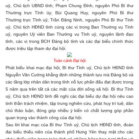
uỷ, Chủ tịch UBND tỉnh; Phạm Chung Đỉnh, nguyên Phó Bí thư
Thường trực Tỉnh ủy; Bùi Quang Huy, nguyên Phó Bí thư
Thường trực Tỉnh uỷ; Trần Đăng Ninh, nguyên Phó Bí thư Tỉnh
uỷ, Chủ tịch HĐND tỉnh cùng các vị trong Ban Thường vụ Tỉnh
uỷ, nguyên Uỷ viên Ban Thường vụ Tỉnh uỷ, nguyên lãnh đạo
tỉnh, các vị trong BCH Đảng bộ tỉnh và các đại biểu chính thức
được triệu tập tham dự đại hội.
Toàn cảnh Đại hội
Phát biểu khai mạc đại hội, Bí thư Tỉnh uỷ, Chủ tịch HĐND tỉnh
Nguyễn Văn Cường khẳng định những thành tựu mà Đảng bộ và
các tầng lớp nhân dân trong tỉnh nỗ lực phấn đấu đạt được trong
5 năm qua trên tất cả các mặt của đời sống xã hội. Bí thư Tỉnh
uỷ, Chủ tịch HĐND tỉnh đề nghị các đại biểu dự đại hội nêu cao
tinh thần trách nhiệm, tập trung nghiên cứu, phát huy trí tuệ, dân
chủ thảo luận, đóng góp nhiều ý kiến có chất lượng góp phần
quan trọng vào thành công của đại hội.
Sau lời khai mạc của Bí thư Tỉnh uỷ, Chủ tịch HĐND tỉnh, đoàn
đại biểu thiếu niên của thành phố Hưng Yên thay mặt cho các
cháu thiếu niên trong toàn tỉnh có những bông hoa tươi thắm và