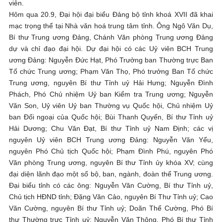
viên.
Hôm qua 20.9, Đại hội đại biểu Đảng bộ tỉnh khoá XVII đã khai
mạc trọng thể tại Nhà văn hoá trung tâm tỉnh. Ông Ngô Văn Dụ,
Bí thư Trung ương Đảng, Chánh Văn phòng Trung ương Đảng
dự và chỉ đạo đại hội. Dự đại hội có các Uỷ viên BCH Trung
ương Đảng: Nguyễn Đức Hạt, Phó Trưởng ban Thường trực Ban
Tổ chức Trung ương; Phạm Văn Thọ, Phó trưởng Ban Tổ chức
Trung ương, nguyên Bí thư Tỉnh uỷ Hải Hưng; Nguyễn Đình
Phách, Phó Chủ nhiệm Uỷ ban Kiểm tra Trung ương; Nguyễn
Văn Son, Uỷ viên Uỷ ban Thường vụ Quốc hội, Chủ nhiệm Uỷ
ban Đối ngoại của Quốc hội; Bùi Thanh Quyến, Bí thư Tỉnh uỷ
Hải Dương; Chu Văn Đạt, Bí thư Tỉnh uỷ Nam Định; các vị
nguyên Uỷ viên BCH Trung ương Đảng: Nguyễn Văn Yểu,
nguyên Phó Chủ tịch Quốc hội; Phạm Đình Phú, nguyên Phó
Văn phòng Trung ương, nguyên Bí thư Tỉnh ủy khóa XV; cùng
đại diện lãnh đạo một số bộ, ban, ngành, đoàn thể Trung ương.
Đại biểu tỉnh có các ông: Nguyễn Văn Cường, Bí thư Tỉnh uỷ,
Chủ tịch HĐND tỉnh; Đặng Văn Cảo, nguyên Bí Thư Tỉnh uỷ; Cao
Văn Cường, nguyên Bí thư Tỉnh uỷ; Doãn Thế Cường, Phó Bí
thư Thường trực Tỉnh uỷ; Nguyễn Văn Thông, Phó Bí thư Tỉnh