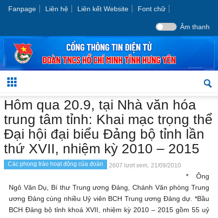
Fanpage
Liên hệ
Liên kết Website
Font chữ
Âm thanh
Hôm qua 20.9, tại Nhà văn hóa
trung tâm tỉnh: Khai mạc trọng thể
Đại hội đại biểu Đảng bộ tỉnh lần
thứ XVII, nhiệm kỳ 2010 – 2015
Các phong trào hoạt động của đoàn
2607 lượt xem,
21/09/2010
* Ông
Ngô Văn Dụ, Bí thư Trung ương Đảng, Chánh Văn phòng Trung
ương Đảng cùng nhiều Uỷ viên BCH Trung ương Đảng dự. *Bầu
BCH Đảng bộ tỉnh khoá XVII, nhiệm kỳ 2010 – 2015 gồm 55 uỷ