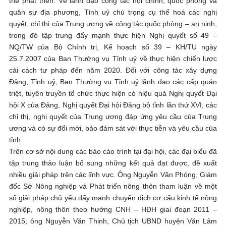
thế phát triển. Về lãnh đạo công tác nội chính, quốc phòng và
quân sự địa phương, Tỉnh uỷ chú trọng cụ thể hoá các nghị
quyết, chỉ thị của Trung ương về công tác quốc phòng – an ninh,
trong đó tập trung đẩy mạnh thực hiện Nghị quyết số 49 –
NQ/TW của Bộ Chính trị, Kế hoạch số 39 – KH/TU ngày
25.7.2007 của Ban Thường vụ Tỉnh uỷ về thực hiện chiến lược
cải cách tư pháp đến năm 2020. Đối với công tác xây dựng
Đảng, Tỉnh uỷ, Ban Thường vụ Tỉnh uỷ lãnh đạo các cấp quán
triệt, tuyên truyền tổ chức thực hiện có hiệu quả Nghị quyết Đại
hội X của Đảng, Nghị quyết Đại hội Đảng bộ tỉnh lần thứ XVI, các
chỉ thị, nghị quyết của Trung ương đáp ứng yêu cầu của Trung
ương và có sự đổi mới, bảo đảm sát với thực tiễn và yêu cầu của
tỉnh.
Trên cơ sở nội dung các báo cáo trình tại đại hội, các đại biểu đã
tập trung thảo luận bổ sung những kết quả đạt được, đề xuất
nhiều giải pháp trên các lĩnh vực. Ông Nguyễn Văn Phóng, Giám
đốc Sở Nông nghiệp và Phát triển nông thôn tham luận về một
số giải pháp chủ yếu đẩy mạnh chuyển dịch cơ cấu kinh tế nông
nghiệp, nông thôn theo hướng CNH – HĐH giai đoạn 2011 –
2015; ông Nguyễn Văn Thịnh, Chủ tịch UBND huyện Văn Lâm