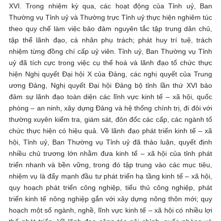
XVI. Trong nhiệm kỳ qua, các hoạt động của Tỉnh uỷ, Ban
Thường vụ Tỉnh uỷ và Thường trực Tỉnh uỷ thực hiện nghiêm túc
theo quy chế làm việc bảo đảm nguyên tắc tập trung dân chủ,
tập thể lãnh đạo, cá nhân phụ trách; phát huy trí tuệ, trách
nhiệm từng đồng chí cấp uỷ viên. Tỉnh uỷ, Ban Thường vụ Tỉnh
uỷ đã tích cực trong việc cụ thể hoá và lãnh đạo tổ chức thực
hiện Nghị quyết Đại hội X của Đảng, các nghị quyết của Trung
ương Đảng, Nghị quyết Đại hội Đảng bộ tỉnh lần thứ XVI bảo
đảm sự lãnh đạo toàn diện các lĩnh vực kinh tế – xã hội, quốc
phòng – an ninh, xây dựng Đảng và hệ thống chính trị, đi đôi với
thường xuyên kiểm tra, giám sát, đôn đốc các cấp, các ngành tổ
chức thực hiện có hiệu quả. Về lãnh đạo phát triển kinh tế – xã
hội, Tỉnh uỷ, Ban Thường vụ Tỉnh uỷ đã thảo luận, quyết định
nhiều chủ trương lớn nhằm đưa kinh tế – xã hội của tỉnh phát
triển nhanh và bền vững, trong đó tập trung vào các mục tiêu,
nhiệm vụ là đẩy mạnh đầu tư phát triển hạ tầng kinh tế – xã hội,
quy hoạch phát triển công nghiệp, tiểu thủ công nghiệp, phát
triển kinh tế nông nghiệp gắn với xây dựng nông thôn mới; quy
hoạch một số ngành, nghề, lĩnh vực kinh tế – xã hội có nhiều lợi