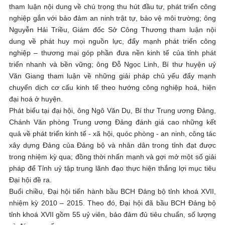
tham luận nội dung về chú trọng thu hút đầu tư, phát triển công
nghiệp gắn với bảo đảm an ninh trật tự, bảo vệ môi trường; ông
Nguyễn Hải Triều, Giám đốc Sở Công Thương tham luận nội
dung về phát huy mọi nguồn lực, đẩy mạnh phát triển công
nghiệp – thương mại góp phần đưa nền kinh tế của tỉnh phát
triển nhanh và bền vững; ông Đỗ Ngọc Linh, Bí thư huyện uỷ
Văn Giang tham luận về những giải pháp chủ yếu đẩy mạnh
chuyển dịch cơ cấu kinh tế theo hướng công nghiệp hoá, hiện
đại hoá ở huyện.
Phát biểu tại đại hội, ông Ngô Văn Dụ, Bí thư Trung ương Đảng,
Chánh Văn phòng Trung ương Đảng đánh giá cao những kết
quả về phát triển kinh tế - xã hội, quóc phòng - an ninh, công tác
xây dựng Đảng của Đảng bộ và nhân dân trong tỉnh đạt được
trong nhiệm kỳ qua; đồng thời nhấn mạnh và gợi mở một số giải
pháp để Tỉnh uỷ tập trung lãnh đạo thực hiện thắng lợi mục tiêu
Đại hội đề ra.
Buổi chiều, Đại hội tiến hành bầu BCH Đảng bộ tỉnh khoá XVII,
nhiệm kỳ 2010 – 2015. Theo đó, Đại hội đã bầu BCH Đảng bộ
tỉnh khoá XVII gồm 55 uỷ viên, bảo đảm đủ tiêu chuẩn, số lượng