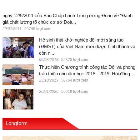
ngày 12/5/2011 của Ban Chấp hành Trung ương Đoàn về “Đánh
giá chất lượng tổ chức cơ sở Đoà...
29/07/2011
,
59746 lượt xem
Hệ sinh thái khởi nghiệp đổi mới sáng tạo
(ĐMST) của Việt Nam mới được hình thành và
còn n...
06/08/2018
,
55375 lượt xem
Thực hiện Chương trình công tác Đội và phong
trào thiếu nhi năm học 2018 - 2019. Hội đồng ...
23/10/2019
,
50764 lượt xem
20/01/2020
,
50019 lượt xem
Longform