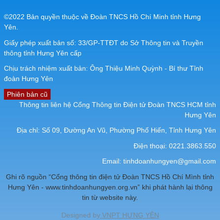
©2022 Bản quyền thuộc về Đoàn TNCS Hồ Chí Minh tỉnh Hưng
Yên.
Giấy phép xuất bản số: 33/GP-TTĐT do Sở Thông tin và Truyền
thông tỉnh Hưng Yên cấp
Chịu trách nhiệm xuất bản: Ông Thiệu Minh Quỳnh - Bí thư Tỉnh
đoàn Hưng Yên
Phiên bản cũ
Thông tin liên hệ Cổng Thông tin Điện tử Đoàn TNCS HCM tỉnh
Hưng Yên
Địa chỉ: Số 09, Đường An Vũ, Phường Phố Hiến, Tỉnh Hưng Yên
Điện thoại: 0221.3863.550
Email:
tinhdoanhungyen@gmail.com
Ghi rõ nguồn “Cổng thông tin điện tử Đoàn TNCS Hồ Chí Mình tỉnh
Hưng Yên - www.tinhdoanhungyen.org.vn” khi phát hành lại thông
tin từ website này.
Designed by
VNPT HƯNG YÊN