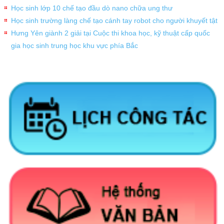
Học sinh lớp 10 chế tạo đầu dò nano chữa ung thư
Học sinh trường làng chế tạo cánh tay robot cho người khuyết tật
Hưng Yên giành 2 giải tại Cuộc thi khoa học, kỹ thuật cấp quốc
gia học sinh trung học khu vực phía Bắc