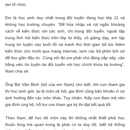
tạo tổ chức.
Em là học sinh duy nhất trong đội tuyển đang học lớp 11 và
không học trường chuyên. “Để hòa nhập và rút ngắn khoảng
cách về kiến thức với các anh, chị trong đội tuyển, ngoài tập
trung lĩnh hội kiến thức trên lớp từ thầy, cô giảng dạy, em tập
trung ôn luyện vào buổi tối và tranh thủ thời gian bổ túc thêm
kiến thức cho mình qua mạng internet, xem các bộ phim lịch sử
để thư giãn đầu óc. Cùng với đó em phải chủ động sắp xếp, cân
bằng việc ôn luyện tại đội tuyển với học chính khóa tại trường”,
Nam chia sẻ.
Ông Bùi Văn Bính (bố của em Nam) cho biết, khi con tham gia
thi học sinh giỏi, lại là môn xã hội, gia đình cũng băn khoăn vì sợ
ảnh hưởng đến các môn khác. Tuy nhiên, thấy con đam mê nên
gia đình ủng hộ, hỗ trợ con tham gia kỳ thi đạt kết quả tốt.
Theo Nam, để học tốt môn này thì không nhất thiết phải học
thuộc lòng mà quan trọng là phải có tư duy tốt, biết hệ thống