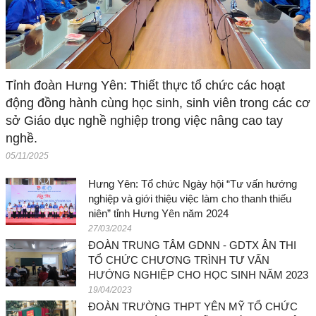
Tỉnh đoàn Hưng Yên: Thiết thực tổ chức các hoạt
động đồng hành cùng học sinh, sinh viên trong các cơ
sở Giáo dục nghề nghiệp trong việc nâng cao tay
nghề.
05/11/2025
Hưng Yên: Tổ chức Ngày hội “Tư vấn hướng
nghiệp và giới thiệu việc làm cho thanh thiếu
niên” tỉnh Hưng Yên năm 2024
27/03/2024
ĐOÀN TRUNG TÂM GDNN - GDTX ÂN THI
TỔ CHỨC CHƯƠNG TRÌNH TƯ VẤN
HƯỚNG NGHIỆP CHO HỌC SINH NĂM 2023
19/04/2023
ĐOÀN TRƯỜNG THPT YÊN MỸ TỔ CHỨC