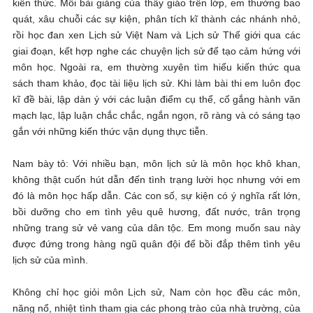
kiến thức. Mỗi bài giảng của thầy giáo trên lớp, em thường bao
quát, xâu chuỗi các sự kiện, phân tích kĩ thành các nhánh nhỏ,
rồi học đan xen Lịch sử Việt Nam và Lịch sử Thế giới qua các
giai đoạn, kết hợp nghe các chuyện lịch sử để tạo cảm hứng với
môn học. Ngoài ra, em thường xuyên tìm hiểu kiến thức qua
sách tham khảo, đọc tài liệu lịch sử. Khi làm bài thi em luôn đọc
kĩ đề bài, lập dàn ý với các luận điểm cụ thể, cố gắng hành văn
mạch lạc, lập luận chắc chắc, ngắn ngọn, rõ ràng và có sáng tạo
gắn với những kiến thức vận dụng thực tiễn.
Nam bày tỏ: Với nhiều bạn, môn lịch sử là môn học khô khan,
không thật cuốn hút dẫn đến tình trạng lười học nhưng với em
đó là môn học hấp dẫn. Các con số, sự kiện có ý nghĩa rất lớn,
bồi dưỡng cho em tình yêu quê hương, đất nước, trân trọng
những trang sử vẻ vang của dân tộc. Em mong muốn sau này
được đứng trong hàng ngũ quân đội để bồi đắp thêm tình yêu
lịch sử của mình.
Không chỉ học giỏi môn Lịch sử, Nam còn học đều các môn,
năng nổ, nhiệt tình tham gia các phong trào của nhà trường, của