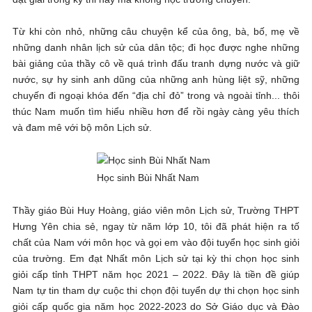
Từ khi còn nhỏ, những câu chuyện kể của ông, bà, bố, mẹ về
những danh nhân lịch sử của dân tộc; đi học được nghe những
bài giảng của thầy cô về quá trình đấu tranh dựng nước và giữ
nước, sự hy sinh anh dũng của những anh hùng liệt sỹ, những
chuyến đi ngoại khóa đến “địa chỉ đỏ” trong và ngoài tỉnh... thôi
thúc Nam muốn tìm hiểu nhiều hơn để rồi ngày càng yêu thích
và đam mê với bộ môn Lịch sử.
Học sinh Bùi Nhất Nam
Thầy giáo Bùi Huy Hoàng, giáo viên môn Lịch sử, Trường THPT
Hưng Yên chia sẻ, ngay từ năm lớp 10, tôi đã phát hiện ra tố
chất của Nam với môn học và gọi em vào đội tuyển học sinh giỏi
của trường. Em đạt Nhất môn Lịch sử tại kỳ thi chọn học sinh
giỏi cấp tỉnh THPT năm học 2021 – 2022. Đây là tiền đề giúp
Nam tự tin tham dự cuộc thi chọn đội tuyển dự thi chọn học sinh
giỏi cấp quốc gia năm học 2022-2023 do Sở Giáo dục và Đào