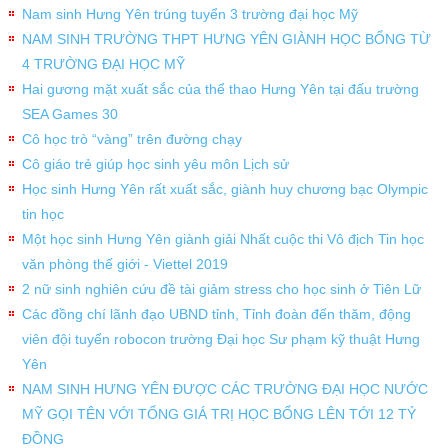
Nam sinh Hưng Yên trúng tuyển 3 trường đại học Mỹ
NAM SINH TRƯỜNG THPT HƯNG YÊN GIÀNH HỌC BỔNG TỪ
4 TRƯỜNG ĐẠI HỌC MỸ
Hai gương mặt xuất sắc của thể thao Hưng Yên tại đấu trường
SEA Games 30
Cô học trò “vàng” trên đường chạy
Cô giáo trẻ giúp học sinh yêu môn Lịch sử
Học sinh Hưng Yên rất xuất sắc, giành huy chương bạc Olympic
tin học
Một học sinh Hưng Yên giành giải Nhất cuộc thi Vô địch Tin học
văn phòng thế giới - Viettel 2019
2 nữ sinh nghiên cứu đề tài giảm stress cho học sinh ở Tiên Lữ
Các đồng chí lãnh đạo UBND tỉnh, Tỉnh đoàn đến thăm, động
viên đội tuyển robocon trường Đại học Sư phạm kỹ thuật Hưng
Yên
NAM SINH HƯNG YÊN ĐƯỢC CÁC TRƯỜNG ĐẠI HỌC NƯỚC
MỸ GỌI TÊN VỚI TỔNG GIÁ TRỊ HỌC BỔNG LÊN TỚI 12 TỶ
ĐỒNG