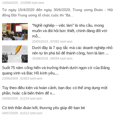
14/04/2020
,
102890 lượt xem
Từ ngày 15/4/2020 đến ngày 30/6/2020, Trung ương Đoàn - Hội
đồng Đội Trung ương tổ chức cuộc thi “Bá...
“Nghề nghiệp – việc làm” là nhu cầu, mong
muốn và đòi hỏi bức thiết, chính đáng đối với
mỗ...
20/05/2019
,
87092 lượt xem
Dưới đây là 7 quy tắc mà các doanh nghiệp nhỏ
nên tự tin phá bỏ để thành công, hơn là làm ...
30/08/2018
,
68594 lượt xem
Suốt 75 năm cống hiến và trưởng thành dưới ngọn cờ của Đảng
quang vinh và Bác Hồ kính yêu,...
23/06/2009
,
62803 lượt xem
Tùy theo điều kiện và hoàn cảnh, bạn đọc có thể ứng dụng một
phần, hoặc cải biên thêm để x...
24/06/2009
,
61154 lượt xem
Có tinh thần đoàn kết, thương yêu giúp đỡ bạn bè
04/07/2009
,
61012 lượt xem