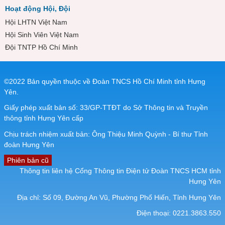
Hoạt động Hội, Đội
Hội LHTN Việt Nam
Hội Sinh Viên Việt Nam
Đội TNTP Hồ Chí Minh
©2022 Bản quyền thuộc về Đoàn TNCS Hồ Chí Minh tỉnh Hưng
Yên.
Giấy phép xuất bản số: 33/GP-TTĐT do Sở Thông tin và Truyền
thông tỉnh Hưng Yên cấp
Chịu trách nhiệm xuất bản: Ông Thiệu Minh Quỳnh - Bí thư Tỉnh
đoàn Hưng Yên
Phiên bản cũ
Thông tin liên hệ Cổng Thông tin Điện tử Đoàn TNCS HCM tỉnh
Hưng Yên
Địa chỉ: Số 09, Đường An Vũ, Phường Phố Hiến, Tỉnh Hưng Yên
Điện thoại: 0221.3863.550