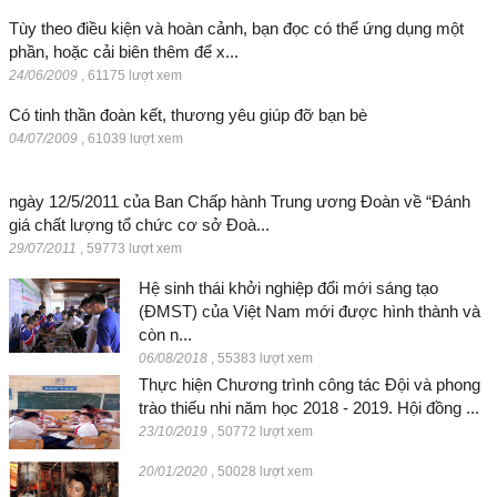
Tùy theo điều kiện và hoàn cảnh, bạn đọc có thể ứng dụng một
phần, hoặc cải biên thêm để x...
24/06/2009
,
61175 lượt xem
Có tinh thần đoàn kết, thương yêu giúp đỡ bạn bè
04/07/2009
,
61039 lượt xem
ngày 12/5/2011 của Ban Chấp hành Trung ương Đoàn về “Đánh
giá chất lượng tổ chức cơ sở Đoà...
29/07/2011
,
59773 lượt xem
Hệ sinh thái khởi nghiệp đổi mới sáng tạo
(ĐMST) của Việt Nam mới được hình thành và
còn n...
06/08/2018
,
55383 lượt xem
Thực hiện Chương trình công tác Đội và phong
trào thiếu nhi năm học 2018 - 2019. Hội đồng ...
23/10/2019
,
50772 lượt xem
20/01/2020
,
50028 lượt xem