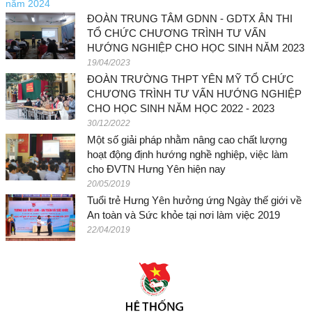
ĐOÀN TRUNG TÂM GDNN - GDTX ÂN THI
TỔ CHỨC CHƯƠNG TRÌNH TƯ VẤN
HƯỚNG NGHIỆP CHO HỌC SINH NĂM 2023
19/04/2023
ĐOÀN TRƯỜNG THPT YÊN MỸ TỔ CHỨC
CHƯƠNG TRÌNH TƯ VẤN HƯỚNG NGHIỆP
CHO HỌC SINH NĂM HỌC 2022 - 2023
30/12/2022
Một số giải pháp nhằm nâng cao chất lượng
hoạt động định hướng nghề nghiệp, việc làm
cho ĐVTN Hưng Yên hiện nay
20/05/2019
Tuổi trẻ Hưng Yên hưởng ứng Ngày thế giới về
An toàn và Sức khỏe tại nơi làm việc 2019
22/04/2019