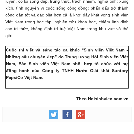
luyện, có lối sống đẹp, trung thực, trách nhiệm, nghĩa tình; xung
kích, tình nguyện vì cuộc sống cộng đồng; phấn đấu trở thành
công dân tốt và đặc biệt hơn cả là khơi dậy khát vọng sinh viên
Việt Nam trong học tập, nghiên cứu khoa học, chiếm lĩnh đỉnh
cao tri thức, khẳng định trí tuệ Việt Nam trong khu vực và thế
giới.
Cuộc thi viết và sáng tác ca khúc “Sinh viên Việt Nam -
Những câu chuyện đẹp” do Trung ương Hội Sinh viên Việt
Nam, Báo Sinh viên Việt Nam phối hợp tổ chức với sự
đồng hành của Công ty TNHH Nước Giải khát Suntory
PepsiCo Việt Nam.
Theo Hoisinhvien.com.vn