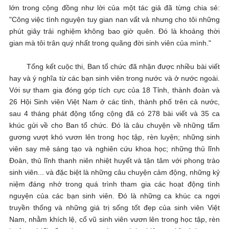
lớn trong cộng đồng như lời của một tác giả đã từng chia sẻ:
"Công việc tình nguyện tuy gian nan vất vả nhưng cho tôi những
phút giây trải nghiệm không bao giờ quên. Đó là khoảng thời
gian mà tôi trân quý nhất trong quãng đời sinh viên của mình."
Tổng kết cuộc thi, Ban tổ chức đã nhận được nhiều bài viết
hay và ý nghĩa từ các bạn sinh viên trong nước và ở nước ngoài.
Với sự tham gia đóng góp tích cực của 18 Tỉnh, thành đoàn và
26 Hội Sinh viên Việt Nam ở các tỉnh, thành phố trên cả nước,
sau 4 tháng phát động tổng cộng đã có 278 bài viết và 35 ca
khúc gửi về cho Ban tổ chức. Đó là câu chuyện về những tấm
gương vượt khó vươn lên trong học tập, rèn luyện; những sinh
viên say mê sáng tạo và nghiên cứu khoa học; những thủ lĩnh
Đoàn, thủ lĩnh thanh niên nhiệt huyết và tận tâm với phong trào
sinh viên... và đặc biệt là những câu chuyện cảm động, những kỷ
niệm đáng nhớ trong quá trình tham gia các hoạt động tình
nguyện của các bạn sinh viên. Đó là những ca khúc ca ngợi
truyền thống và những giá trị sống tốt đẹp của sinh viên Việt
Nam, nhằm khích lệ, cổ vũ sinh viên vươn lên trong học tập, rèn