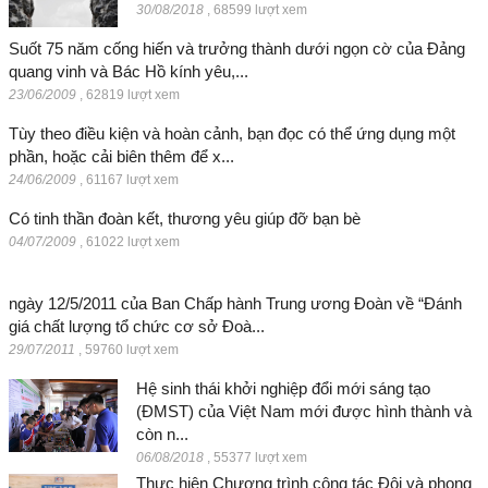
30/08/2018
,
68599 lượt xem
Suốt 75 năm cống hiến và trưởng thành dưới ngọn cờ của Đảng
quang vinh và Bác Hồ kính yêu,...
23/06/2009
,
62819 lượt xem
Tùy theo điều kiện và hoàn cảnh, bạn đọc có thể ứng dụng một
phần, hoặc cải biên thêm để x...
24/06/2009
,
61167 lượt xem
Có tinh thần đoàn kết, thương yêu giúp đỡ bạn bè
04/07/2009
,
61022 lượt xem
ngày 12/5/2011 của Ban Chấp hành Trung ương Đoàn về “Đánh
giá chất lượng tổ chức cơ sở Đoà...
29/07/2011
,
59760 lượt xem
Hệ sinh thái khởi nghiệp đổi mới sáng tạo
(ĐMST) của Việt Nam mới được hình thành và
còn n...
06/08/2018
,
55377 lượt xem
Thực hiện Chương trình công tác Đội và phong