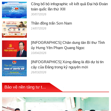
Công bố bộ infographic về kết quả Đại hội Đoàn
toàn quốc lần thứ XIII
30/07/2026
Thần đồng trấn Sơn Nam
14/07/2026
[INFOGRAPHICS] Chân dung tân Bí thư Tỉnh
ủy Hưng Yên Phạm Quang Ngọc
10/04/2026
[INFOGRAPHICS] Xứng đáng là đội dự bị tin
cậy của Đảng trong kỷ nguyên mới
26/03/2026
Bảo vệ nền tảng tư t...