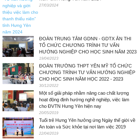
27/03/2024
ĐOÀN TRUNG TÂM GDNN - GDTX ÂN THI
TỔ CHỨC CHƯƠNG TRÌNH TƯ VẤN
HƯỚNG NGHIỆP CHO HỌC SINH NĂM 2023
19/04/2023
ĐOÀN TRƯỜNG THPT YÊN MỸ TỔ CHỨC
CHƯƠNG TRÌNH TƯ VẤN HƯỚNG NGHIỆP
CHO HỌC SINH NĂM HỌC 2022 - 2023
30/12/2022
Một số giải pháp nhằm nâng cao chất lượng
hoạt động định hướng nghề nghiệp, việc làm
cho ĐVTN Hưng Yên hiện nay
20/05/2019
Tuổi trẻ Hưng Yên hưởng ứng Ngày thế giới về
An toàn và Sức khỏe tại nơi làm việc 2019
22/04/2019