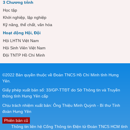
3 Chương trình
Học tập
Khởi nghiệp, lập nghiệp
Kỹ năng, thể chất, văn hóa
Hoạt động Hội, Đội
Hội LHTN Việt Nam
Hội Sinh Viên Việt Nam
Đội TNTP Hồ Chí Minh
©2022 Bản quyền thuộc về Đoàn TNCS Hồ Chí Minh tỉnh Hưng
Yên.
Giấy phép xuất bản số: 33/GP-TTĐT do Sở Thông tin và Truyền
thông tỉnh Hưng Yên cấp
Chịu trách nhiệm xuất bản: Ông Thiệu Minh Quỳnh - Bí thư Tỉnh
đoàn Hưng Yên
Phiên bản cũ
Thông tin liên hệ Cổng Thông tin Điện tử Đoàn TNCS HCM tỉnh