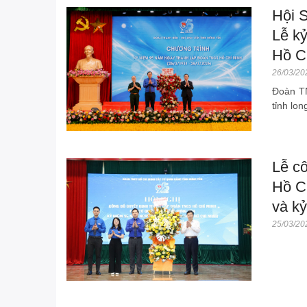
Hội 
Lễ k
Hồ C
26/03/20
Đoàn T
tỉnh lon
Lễ c
Hồ C
và k
25/03/20