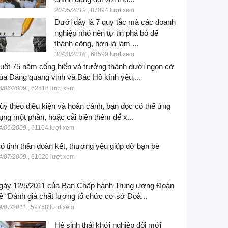
20/05/2019
,
87094 lượt xem
Dưới đây là 7 quy tắc mà các doanh
nghiệp nhỏ nên tự tin phá bỏ để
thành công, hơn là làm ...
30/08/2018
,
68599 lượt xem
uốt 75 năm cống hiến và trưởng thành dưới ngọn cờ
ủa Đảng quang vinh và Bác Hồ kính yêu,...
3/06/2009
,
62818 lượt xem
ùy theo điều kiện và hoàn cảnh, bạn đọc có thể ứng
ụng một phần, hoặc cải biên thêm để x...
4/06/2009
,
61164 lượt xem
ó tinh thần đoàn kết, thương yêu giúp đỡ bạn bè
4/07/2009
,
61020 lượt xem
gày 12/5/2011 của Ban Chấp hành Trung ương Đoàn
ề “Đánh giá chất lượng tổ chức cơ sở Đoà...
9/07/2011
,
59758 lượt xem
Hệ sinh thái khởi nghiệp đổi mới