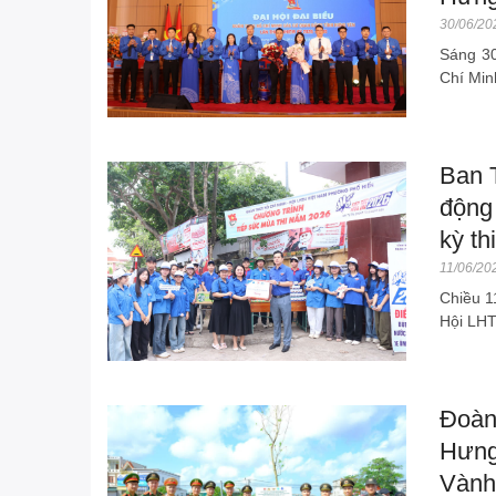
30/06/20
Sáng 30
Chí Min
Ban 
động 
kỳ t
11/06/20
Chiều 1
Hội LHT
Đoàn
Hưng
Vành,