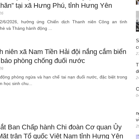
khăn” tại xã Hưng Phú, tỉnh Hưng Yên
26
2/6/2026, hưởng ứng Chiến dịch Thanh niên Công an tình
hè và Tháng hành động ...
S
c
h niên xã Nam Tiền Hải đội nắng cắm biển
2
 báo phòng chống đuối nước
T
26
d
động phòng ngừa và hạn chế tai nạn đuối nước, đặc biệt trong
2
m học sinh chu...
C
0
n
v
ắt Ban Chấp hành Chi đoàn Cơ quan Ủy
2
Mặt trận Tổ quốc Việt Nam tỉnh Hưng Yên