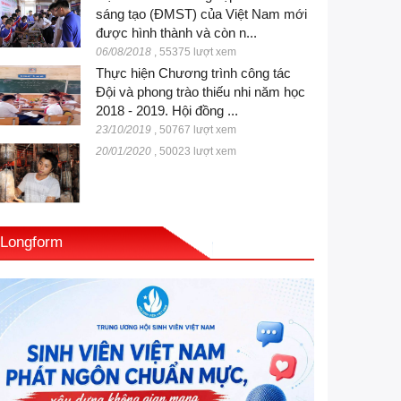
sáng tạo (ĐMST) của Việt Nam mới
được hình thành và còn n...
06/08/2018
,
55375 lượt xem
Thực hiện Chương trình công tác
Đội và phong trào thiếu nhi năm học
2018 - 2019. Hội đồng ...
23/10/2019
,
50767 lượt xem
20/01/2020
,
50023 lượt xem
Longform