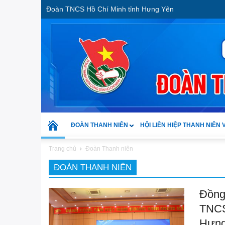
Đoàn TNCS Hồ Chí Minh tỉnh Hưng Yên
ĐOÀN THANH NIÊN
HỘI LIÊN HIỆP THANH NIÊN 
Trang chủ
Đoàn Thanh niên
ĐOÀN THANH NIÊN
Đồng
TNCS
Hưng