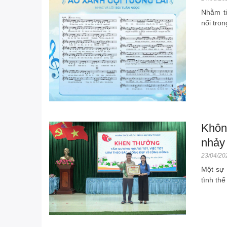
Nhằm ti
nổi tron
Khôn
nhảy
23/04/20
Một sự 
tình thế