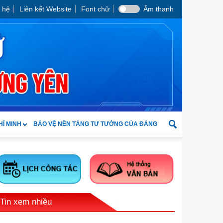
 hệ
Liên kết Website
Font chữ
Âm thanh
HÍ MINH
BẢO VỆ NỀN TẢNG TƯ TƯỞNG CỦA ĐẢNG
Tin xem nhiều