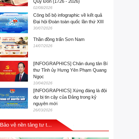
Quý Đôn (1726 - 2026)
02/08/2026
Công bố bộ infographic về kết quả
Đại hội Đoàn toàn quốc lần thứ XIII
30/07/2026
Thần đồng trấn Sơn Nam
14/07/2026
[INFOGRAPHICS] Chân dung tân Bí
thư Tỉnh ủy Hưng Yên Phạm Quang
Ngọc
10/04/2026
[INFOGRAPHICS] Xứng đáng là đội
dự bị tin cậy của Đảng trong kỷ
nguyên mới
26/03/2026
Bảo vệ nền tảng tư t...