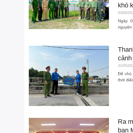
khó 
03/06/20
Ngày 0
nguyện 
Than
cảnh
31/05/20
Để chủ 
thời điể
Ra m
ban 