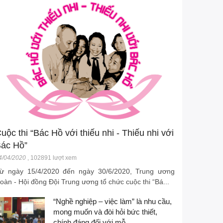
uộc thi “Bác Hồ với thiếu nhi - Thiếu nhi với
ác Hồ”
4/04/2020
,
102891 lượt xem
ừ ngày 15/4/2020 đến ngày 30/6/2020, Trung ương
oàn - Hội đồng Đội Trung ương tổ chức cuộc thi “Bá...
“Nghề nghiệp – việc làm” là nhu cầu,
mong muốn và đòi hỏi bức thiết,
chính đáng đối với mỗ...