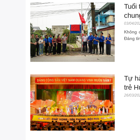
Tuổi
chun
03/04/20
Không c
Đảng tỉ
Tự h
trẻ 
26/03/20