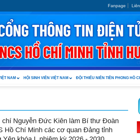
Fanpage
Liên
VIỆT NAM
HỘI SINH VIÊN VIỆT NAM
ĐỘI THIẾU NIÊN TIỀN PHONG HỒ C
 chí Nguyễn Đức Kiên làm Bí thư Đoàn
 Hồ Chí Minh các cơ quan Đảng tỉnh
 Yên khóa I, nhiệm kỳ 2026 - 2030