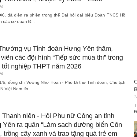
26
/6, đã diễn ra phiên trọng thể Đại hội đại biểu Đoàn TNCS Hồ
h các cơ quan Đ...
Thường vụ Tỉnh đoàn Hưng Yên thăm,
viên các đội hình “Tiếp sức mùa thi” trong
hi tốt nghiệp THPT năm 2026
26
C
1/6, đồng chí Vương Như Hoan - Phó Bí thư Tỉnh đoàn, Chủ tịch
N Việt Nam tỉn...
B
1
T
Đ
 Thanh niên - Hội Phụ nữ Công an tỉnh
 Yên ra quân “Làm sạch đường biển Cồn
 trồng cây xanh và trao tặng quà trẻ em