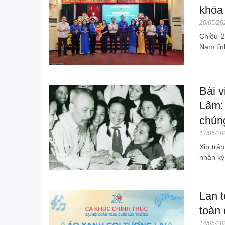
khóa 
20/05/20
Chiều 2
Nam tỉn
Bài v
Lâm:
chúng
17/05/20
Xin trâ
nhân kỷ
Lan t
toàn
14/05/20