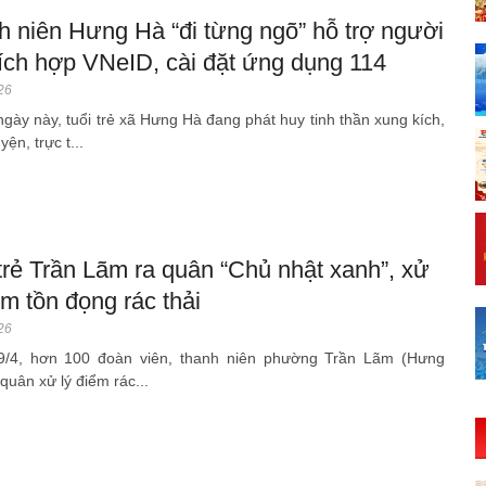
h niên Hưng Hà “đi từng ngõ” hỗ trợ người
ích hợp VNeID, cài đặt ứng dụng 114
26
gày này, tuổi trẻ xã Hưng Hà đang phát huy tinh thần xung kích,
yện, trực t...
trẻ Trần Lãm ra quân “Chủ nhật xanh”, xử
ểm tồn đọng rác thải
26
9/4, hơn 100 đoàn viên, thanh niên phường Trần Lãm (Hưng
quân xử lý điểm rác...