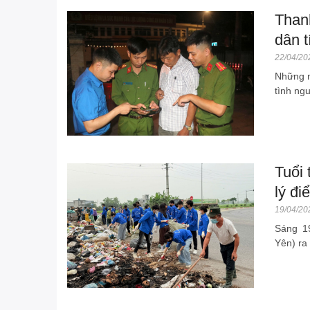
Than
dân t
22/04/20
Những n
tình ngu
Tuổi 
lý đi
19/04/20
Sáng 1
Yên) ra 