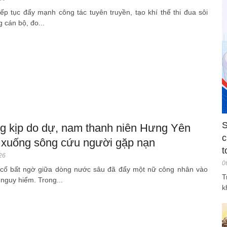
ếp tục đẩy mạnh công tác tuyên truyền, tạo khí thế thi đua sôi
g cán bộ, đo...
S
g kịp do dự, nam thanh niên Hưng Yên
c
 xuống sông cứu người gặp nạn
t
26
0
cố bất ngờ giữa dòng nước sâu đã đẩy một nữ công nhân vào
T
 nguy hiểm. Trong...
k